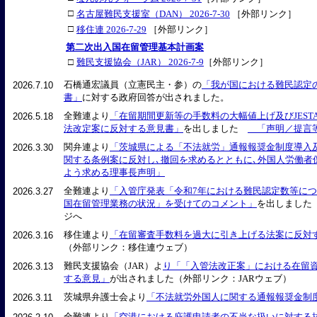
□
名古屋難民支援室（DAN） 2026-7-30
［外部リンク］
□
移住連 2026-7-29
［外部リンク］
第二次出入国在留管理基本計画案
□
難民支援協会（JAR） 2026-7-9
［外部リンク］
石橋通宏議員（立憲民主・参）の
「我が国における難民認定
2026.7.10
書」
に対する政府回答が出されました。
全難連より
「在留期間更新等の手数料の大幅値上げ及びJEST
2026.5.18
法改定案に反対する意見書」
を出しました
「声明／提言
関弁連より
「茨城県による「不法就労」通報報奨金制度導入
2026.3.30
関する条例案に反対し､撤回を求めるとともに､外国人労働者
よう求める理事長声明」
全難連より
「入管庁発表「令和7年における難民認定数等につ
2026.3.27
国在留管理業務の状況」を受けてのコメント」
を出しまし
ジへ
移住連より
「在留審査手数料を過大に引き上げる法案に反対
2026.3.16
（外部リンク：移住連ウェブ）
難民支援協会（JAR）よ
り「「入管法改正案」における在留
2026.3.13
する意見」
が出されました（外部リンク：JARウェブ）
茨城県弁護士会より
「不法就労外国人に関する通報報奨金制
2026.3.11
全難連より
「空港における庇護申請者の不当な扱いに対する