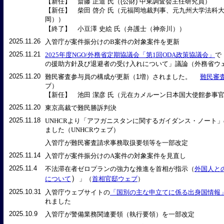
【新任】 斎藤 正道 氏（(公財) 中東調査会主任研究員）
【新任】 柴田 啓介 氏（元福岡地裁判事、元九州大学法科
岡））
【終了】 小豆澤 史絵 氏（弁護士（神奈川））
2025.11.26
入管庁が案件振分けのB案件の対象案件を更新
2025.11.21
2025年度NGO/外務省定期協議会「第1回ODA政策協議会」
で
の援助方針及び退避者の受け入れについて」議論（外務省ウ
2025.11.20
難民審査参与員の構成が更新（1増）されました。
難民審
ブ）
【新任】 池田 潔彦 氏（元在カメルーン日本国大使館参事
2025.11.20
東京高裁で難民勝訴判決
2025.11.18
UNHCRより「アフガニスタンに関するガイダンス・ノート」
ました（UNHCRウェブ）
入管庁が難民審査請求事務取扱要領等を一部改定
2025.11.14
入管庁が案件振分けのA案件の対象案件を見直し
2025.11.4
不法滞在者ゼロプランの強力な推進を首相が指示（
外国人と
）
について
」（
首相官邸ウェブ
）
2025.10.31
入管庁ウェブサイトの
「国別の主な申立てに係る出身国情報
れました
2025.10.9
入管庁が警備業務関連要領（執行要領）を一部改定