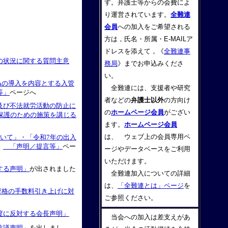
す。弁護士等からの会費によ
り運営されています。
全難連
会員
への加入をご希望される
方は，氏名・所属・E-MAILア
ドレスを添えて，《
全難連事
の状況に関する質問主意
務局
》までお申込みくださ
い。
Aの導入を内容とする入管
全難連には、支援者や研究
等」
ページへ
者などの
弁護士以外
の方向け
及び不法就労活動の防止に
の
ホームページ会員
がござい
保護のための施策を講じる
ます。
ホームページ会員
は、 ウェブ上の会員専用ペ
いて」・「令和7年の出入
た
「声明／提言等」
ペー
ージやデータベースをご利用
いただけます。
する声明」
が出されました
全難連加入についての詳細
は、
「全難連とは」ページ
を
資格の手数料引き上げに対
ご参照ください。
度に反対する会長声明」
当会への加入は差支えがあ
抗議声明」
を出しまし