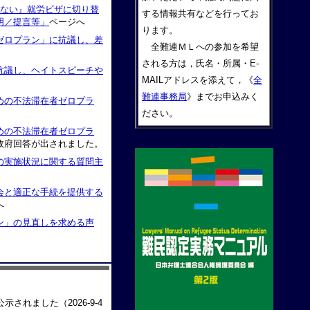
ない』就労ビザに切り替
する情報共有などを行ってお
／提言等」
ページへ
ります。
ゼロプラン」に抗議し、差
全難連ＭＬへの参加を希望
される方は，氏名・所属・E-
抗議し、ヘイトスピーチや
MAILアドレスを添えて，《
全
難連事務局
》までお申込みく
めの不法滞在者ゼロプラ
。
ださい。
めの不法滞在者ゼロプラ
政府回答が出されました。
の実施状況に関する質問主
会と適正な手続を提供する
へ
ン」の見直しを求める声
示されました（2026-9-4