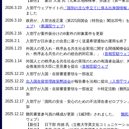
【新任】 夏目 大造 氏（元東京地検検事、弁護士（第一東
2026.3.23
入管庁ウェブサイトの
「国別の主な申立てに係る出身国情報
ました
2026.3.10
政府が、
入管法改正案（第221回国会（特別会）閣法20号）
ェブ
）（
衆議院ウェブ
）
2026.2.16
入管庁が案件振分けのB案件の対象案件を更新
2026.2.1
入管庁が日弁連との合意に基づく送還希望通知の運用を終了
2026.1.23
外国人の受入れ・秩序ある共生社会実現に関する関係閣僚会
れ・秩序ある共生のための総合的対応策」」（
首相官邸ウェ
2026.1.14
外国人との秩序ある共生社会の実現のための有識者会議が、
会推進担当大臣に意見書を提出（
首相官邸ウェブ
2025.12.23
入管庁が入国・在留審査要領を一部改定
2025.12.22
出入国在留管理政策懇談会
が報告書を法相に提出
（入管庁ウ
2025.12.18
入管庁が入国・在留審査要領を一部改定 ※特定活動（難民
加
2025.12.17
入管庁が「国民の安全・安心のための不法滞在者ゼロプラン
加
2025.12.12
難民審査参与員の構成が更新（1減3増）されました。
難民
ウェブ）
【新任】 日下部 尚徳 氏（立教大学異文化コミュニケーシ