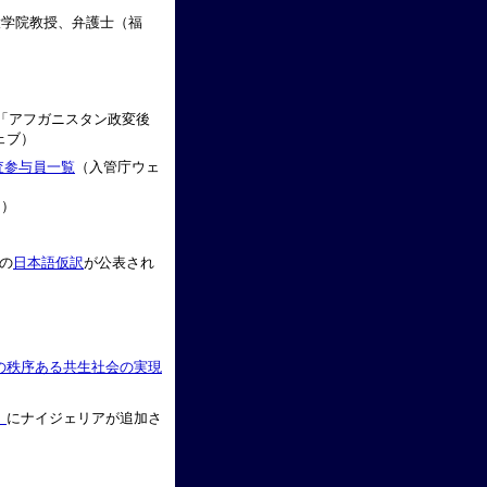
大学院教授、弁護士（福
「アフガニスタン政変後
ェブ）
査参与員一覧
（入管庁ウェ
官）
の
日本語仮訳
が公表され
の秩序ある共生社会の実現
」
にナイジェリアが追加さ