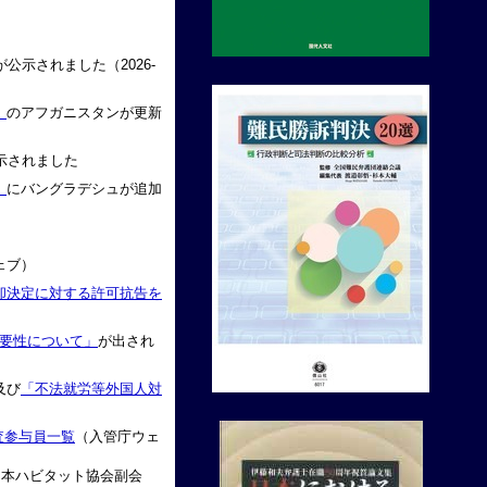
公示されました（2026-
」
のアフガニスタンが更新
示されました
」
にバングラデシュが追加
ェブ）
却決定に対する許可抗告を
要性について」
が出され
及び
「不法就労等外国人対
査参与員一覧
（入管庁ウェ
日本ハビタット協会副会