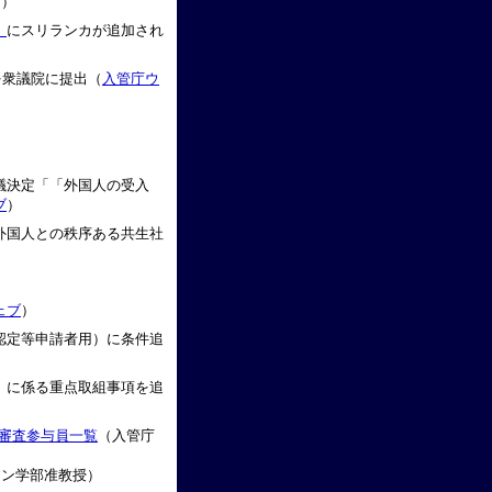
京）
」
にスリランカが追加され
を衆議院に提出（
入管庁ウ
議決定「「外国人の受入
ブ
）
外国人との秩序ある共生社
ェブ
）
認定等申請者用）に条件追
」に係る重点取組事項を追
審査参与員一覧
（入管庁
ョン学部准教授）