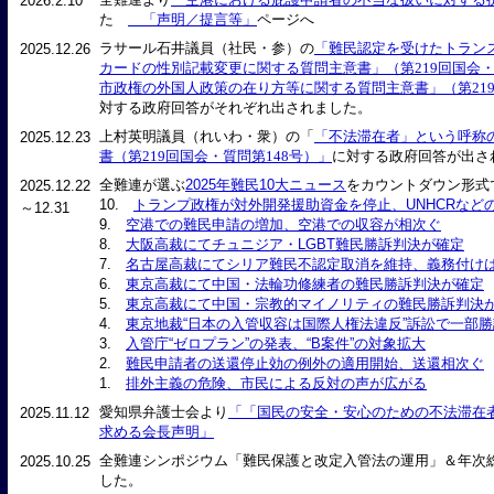
2026.2.10
た
「声明／提言等」
ページへ
ラサール石井議員（社民・参）の
「難民認定を受けたトラン
2025.12.26
カードの性別記載変更に関する質問主意書」（第219回国会・
市政権の外国人政策の在り方等に関する質問主意書」（第219
対する政府回答がそれぞれ出されました。
上村英明議員（れいわ・衆）の「
「不法滞在者」という呼称
2025.12.23
書（第219回国会・質問第148号）」
に対する政府回答が出さ
全難連が選ぶ
2025年難民10大ニュース
をカウントダウン形式
2025.12.22
10.
トランプ政権が対外開発援助資金を停止、UNHCRなど
～12.31
9.
空港での難民申請の増加、空港での収容が相次ぐ
8.
大阪高裁にてチュニジア・LGBT難民勝訴判決が確定
7.
名古屋高裁にてシリア難民不認定取消を維持、義務付け
6.
東京高裁にて中国・法輪功修練者の難民勝訴判決が確定
5.
東京高裁にて中国・宗教的マイノリティの難民勝訴判決
4.
東京地裁“日本の入管収容は国際人権法違反”訴訟で一部
3.
入管庁“ゼロプラン”の発表、“B案件”の対象拡大
2.
難民申請者の送還停止効の例外の適用開始、送還相次ぐ
1.
排外主義の危険、市民による反対の声が広がる
愛知県弁護士会より
「「国民の安全・安心のための不法滞在
2025.11.12
求める会長声明」
全難連シンポジウム「難民保護と改定入管法の運用」＆年次総会
2025.10.25
した。