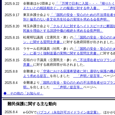
全難連ほか2団体より
「「万博で日本に入国・・・『帰りたく
2025.9.22
えたいとの相談相次ぐ」との報道に対する申入書」
「声明
東京弁護士会より
「「国民の安全・安心のための不法滞在者
2025.9.17
別と偏見のない多文化共生社会の実現を求める会長声明」
埼玉弁護士会より
「クルド人に対するヘイトスピーチに断固
2025.8.20
民族を理由とする誹謗中傷の根絶を求める会長声明」
松尾明弘議員（立憲民主・衆）の
「「国民の安全・安心のた
2025.8.15
ン」に関する質問主意書」
に対する政府回答が出されました
ラサール石井議員（社民・参）の
「「国民の安全・安心のた
2025.8.15
ン」に基づく強制送還の実態に関する質問主意書」
に対する
石垣のり子議員（立憲民主・参）の
「不法滞在者ゼロプラン
2025.8.15
意書」
に対する政府回答が出されました。
全難連より
「空港における庇護希望者に対し適切な保護の機
2025.8.8
よう求める提言」
を出しました
「声明／提言等」
ページ
全難連より
「国民の安全・安心のための不法滞在者ゼロプラ
2025.8.4
明」
を出しました
「声明／提言等」
ページへ
◆ その他の「お知らせ」
難民保護に関する主な動向
2026.8.4
e-GOVで
パブコメ（永住許可ガイドライン改定案）
、ほかが公