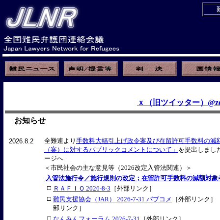
ｘ（旧ツイッター）@zen
お知らせ
全難連より
手数料大幅引上げ政令案及び在留許可手数料の減
2026.8.2
（案）に対するパブリックコメントについて」
を提出しま
ージへ
＜市民社会の主な意見等（2026改定入管法関連）＞
入管法施行令／施行規則の改定；在留許可手数料の減額対象
□
ＲＡＦＩＱ 2026-8-3
［外部リンク］
□
難民支援協会（JAR） 2026-7-31 パブコメ
［外部リンク］ 
部リンク］
□
なんみんフォーラム 2026-7-31
［外部リンク］