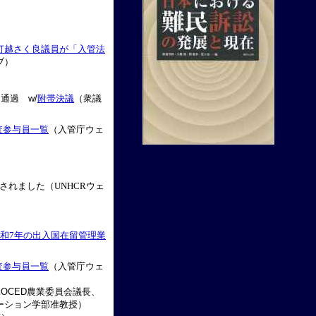
打越さく良議員が「入管法
ブ）
通過 w/
附帯決議
（衆議
査参与員一覧
（入管庁ウェ
されました（UNHCRウェ
和7年の出入国在留管理業
査参与員一覧
（入管庁ウェ
OCED農業委員会議長、
ーション学部准教授）