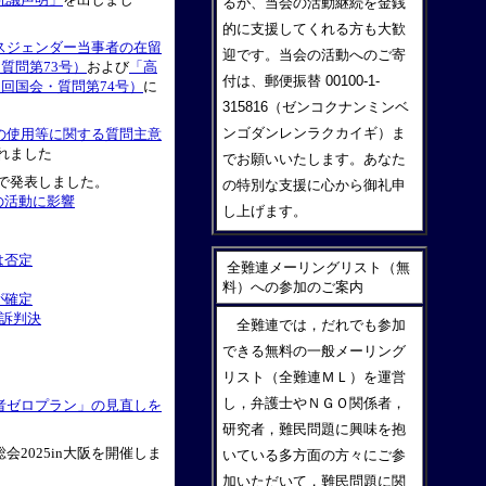
るが、当会の活動継続を金銭
的に支援してくれる方も大歓
スジェンダー当事者の在留
迎です。当会の活動へのご寄
質問第73号）
および
「高
付は、郵便振替 00100-1-
回国会・質問第74号）
に
315816（ゼンコクナンミンベ
ンゴダンレンラクカイギ）ま
の使用等に関する質問主意
れました
でお願いいたします。あなた
で発表しました。
の特別な支援に心から御礼申
の活動に影響
し上げます。
は否定
全難連メーリングリスト（無
料）への参加のご案内
が確定
勝訴判決
全難連では，だれでも参加
できる無料の一般メーリング
リスト（全難連ＭＬ）を運営
し，弁護士やＮＧＯ関係者，
者ゼロプラン」の見直しを
研究者，難民問題に興味を抱
2025in大阪を開催しま
いている多方面の方々にご参
加いただいて，難民問題に関