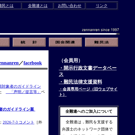
難民とは
全難連とは
お問い合わせ
リンク
（会員用）
nanren
／
facebook
・開示行政文書データベー
ス
・難民法律支援資料
額対象者のガイドライン
・会員専用ページ（旧ウェブサイ
した
「声明／提言等」
ペ
ト）
者のガイドライン案
全難連へのご加入について
全難連は，難民を支援する
；
2026-7-3 コメント
［外
弁護士のネットワーク団体で