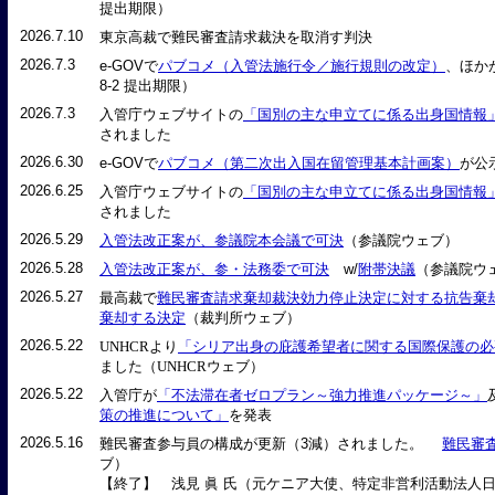
提出期限）
2026.7.10
東京高裁で難民審査請求裁決を取消す判決
2026.7.3
e-GOVで
パブコメ（入管法施行令／施行規則の改定）
、ほかが
8-2 提出期限）
2026.7.3
入管庁ウェブサイトの
「国別の主な申立てに係る出身国情報
されました
2026.6.30
e-GOVで
パブコメ（第二次出入国在留管理基本計画案）
が公
2026.6.25
入管庁ウェブサイトの
「国別の主な申立てに係る出身国情報
されました
2026.5.29
入管法改正案が、参議院本会議で可決
（参議院ウェブ）
2026.5.28
入管法改正案が、参・法務委で可決
w/
附帯決議
（参議院ウ
2026.5.27
最高裁で
難民審査請求棄却裁決効力停止決定に対する抗告棄
棄却する決定
（裁判所ウェブ）
2026.5.22
UNHCRより
「シリア出身の庇護希望者に関する国際保護の必
ました（UNHCRウェブ）
2026.5.22
入管庁が
「不法滞在者ゼロプラン～強力推進パッケージ～」
策の推進について」
を発表
2026.5.16
難民審査参与員の構成が更新（3減）されました。
難民審
ブ）
【終了】 浅見 眞 氏（元ケニア大使、特定非営利活動法人