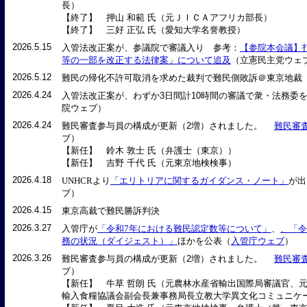
長）
【終了】 押山 和範 氏（元ＪＩＣＡアフリカ部長）
【終了】 三好 正弘 氏（愛知大学名誉教授）
2026.5.15
入管法改正案が、参議院で審議入り 参考：
【参院本会議】
等の一部を改正する法律案」について追及
（立憲民主党ウェ
2026.5.12
難民の帰化不許可取消を求めた裁判で難民側敗訴＠東京地裁
2026.4.24
入管法改正案が、わずか3日間計10時間の審議で衆・法務委を
院ウェブ）
2026.4.24
難民審査参与員の構成が更新（2増）されました。
難民審
ブ）
【新任】 鈴木 敦士 氏（弁護士（東京））
【新任】 吉野 千代 氏（元東京地検検事）
2026.4.18
UNHCRより
「エリトリアに関するガイダンス・ノート」
が出
ブ）
2026.4.15
東京高裁で難民勝訴判決
2026.3.27
入管庁が
「令和7年における難民認定数等について」
、
、「令
務の状況（ダイジェスト）」
ほかを公表（
入管庁ウェブ
）
2026.3.26
難民審査参与員の構成が更新（2増）されました。
難民審
ブ）
【新任】 牛草 哲朗 氏（元農林水産省輸出国際局審議官、元
輸入食糧協議会副会長兼事務局長立教大学異文化コミュニケ