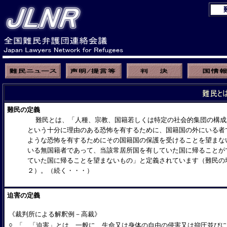
難民の定義
難民とは、「
人種、宗教、国籍若しくは特定の社会的集団の構成
という十分に理由のある恐怖を有するために、国籍国の外にいる者
ような恐怖を有するためにその国
籍国の保護を受けることを望まな
いる無国籍者であって、当該常居所国を有していた国に帰ることが
ていた国に帰ることを望まないもの
」
と定義されています
（難民の
２）。
（続く・・・）
迫害の定義
《裁判所による解釈例－高裁》
○
「…「迫害」とは、一般に、生命又は身体の自由の侵害又は抑圧並び