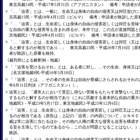
東京高裁14民・平成17年5月31日（アフガニスタン） 備考：申請者
○
「…「迫害」とは、一般に、生命又は身体の自由の侵害又は抑圧並びに
京高裁15民・平成18年4月12日（ビルマ） 備考：申請者が敗訴した原
○
「…「迫害」とは…生命若しくは身体の自由の侵害若しくは抑圧を意味
な自由の重大な侵害等も含まれ得るが、本件では、この点が直接問題とは
京地裁民2・平成24年4月10日］（ビルマ） 備考：申請者が敗訴した
○
「…「迫害」とは…生命若しくは身体の自由の侵害若しくは抑圧（又は
ると解するのが相当であり…」 東京高裁23民・平成26年7月16日［原
者が敗訴した原審を維持。
《裁判所による解釈例－地裁》
○
「「迫害を受けるおそれ」とは、ある者に対し、…その生命、身体又は
［名古屋地裁9民‐平成16年3月18日］
○
「「迫害」とは、…その者の生命又は自由が脅威にさらされるおそれのある
年8月31日判決（アフガニスタン））。
○
迫害とは、「通常人において受忍し得ない苦痛をもたらす攻撃ないし圧
するものと解するのが相当であり（これに匹敵する基本的な自由の重大
地裁民3・平成23年5月17日，東京地裁民2‐平成23年12月6日］
○
「「迫害」とは…生命若しくは身体の自由の侵害若しくは抑圧又はこれ
るのが相当である（原告は，上記の「迫害」の内容について，ＵＮＨＣ
威は常に迫害に当たるほか，その他の人権の重大な侵害も迫害を構成す
る旨を主張しているのであるから，この点が問題となることはない。）。
敗訴。
○
「…「迫害」とは…生命又は身体の自由の侵害又は抑圧を意味するもの