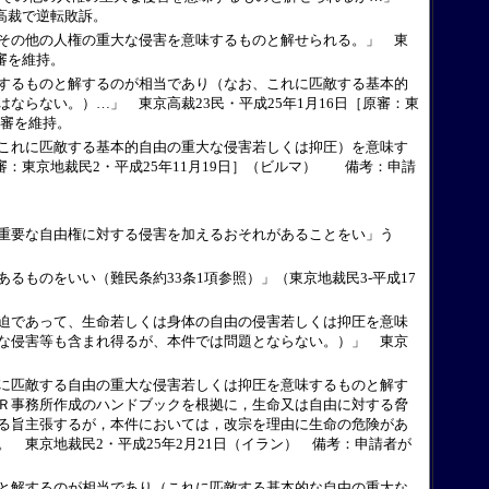
が高裁で逆転敗訴。
その他の人権の重大な侵害を意味するものと解せられる。」 東
審を維持。
するものと解するのが相当であり（なお、これに匹敵する基本的
ならない。）…」 東京高裁23民・平成25年1月16日［原審：東
原審を維持。
これに匹敵する基本的自由の重大な侵害若しくは抑圧）を意味す
審：東京地裁民2・平成25年11月19日］（ビルマ） 備考：申請
重要な自由権に対する侵害を加えるおそれがあることをい」う
ものをいい（難民条約33条1項参照）」（東京地裁民3‐平成17
迫であって、生命若しくは身体の自由の侵害若しくは抑圧を意味
な侵害等も含まれ得るが、本件では問題とならない。）」 東京
に匹敵する自由の重大な侵害若しくは抑圧を意味するものと解す
Ｒ事務所作成のハンドブックを根拠に，生命又は自由に対する脅
る旨主張するが，本件においては，改宗を理由に生命の危険があ
 東京地裁民2・平成25年2月21日（イラン） 備考：申請者が
と解するのが相当であり（これに匹敵する基本的な自由の重大な