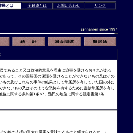
難民とは
全難連とは
お問い合わせ
リンク
員であること又は政治的意見を理由に迫害を受けるおそれがある
であって、その国籍国の保護を受けることができないもの又はその
いもの及びこれらの事件の結果として常居所を有していた国の外に
できないもの又はそのような恐怖を有するために当該常居所を有し
地位に関する条約第
1
条
A2
、難民の地位に関する議定書第
1
条
にその他の人権の重大な侵害を意味するものと解せられるが…」