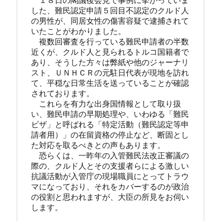
　１８日の閣議後会見で事例に挙がっていま
した、難民認定申請５回目不認定のクルド人
の男性が、同居女性の傷害容疑で逮捕されて
いたことがわかりました。
　複数回審査を行っている難民申請者の半数
近くが、クルド人と見られるトルコ国籍者で
あり、そうした方々は弊紙や他のジャーナリ
スト、ＵＮＨＣＲの元駐日代表が現地を訪れ
て、平穏な日常生活を送っていることが確認
されております。
　これらを有力な出身国情報として取り扱
い、難民申請の早期処理や、いわゆる「難民
ビザ」と呼ばれる「特定活動（難民認定等申
請者用）」の在留資格の停止など、断固とし
た対応を取るべきとの声もあります。
　恐らくは、一昨年の入管難民法改正審議の
際の、クルド人とその支援者らによる激しい
抗議活動が入管庁の現場職員にとってトラウ
マになっており、それをカバーするのが政治
の役割と思われますが、大臣の所見をお伺い
します。