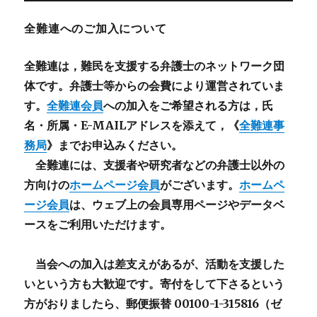
全難連へのご加入について
全難連は，難民を支援する弁護士のネットワーク団
体です。弁護士等からの会費により運営されていま
す。
全難連会員
への加入をご希望される方は，氏
名・所属・E-MAILアドレスを添えて，《
全難連事
務局
》までお申込みください。
全難連には、支援者や研究者などの
弁護士以外
の
方向けの
ホームページ会員
がございます。
ホームペ
ージ会員
は、ウェブ上の会員専用ページやデータベ
ースをご利用いただけます。
当会への加入は差支えがあるが、活動を支援した
いという方も大歓迎です。寄付をして下さるという
方がおりましたら、郵便振替 00100-1-315816（ゼ