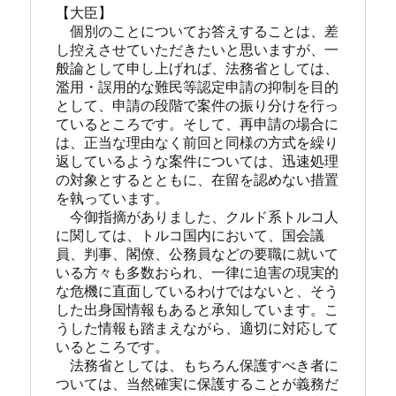
【大臣】
　個別のことについてお答えすることは、差
し控えさせていただきたいと思いますが、一
般論として申し上げれば、法務省としては、
濫用・誤用的な難民等認定申請の抑制を目的
として、申請の段階で案件の振り分けを行っ
ているところです。そして、再申請の場合に
は、正当な理由なく前回と同様の方式を繰り
返しているような案件については、迅速処理
の対象とするとともに、在留を認めない措置
を執っています。
　今御指摘がありました、クルド系トルコ人
に関しては、トルコ国内において、国会議
員、判事、閣僚、公務員などの要職に就いて
いる方々も多数おられ、一律に迫害の現実的
な危機に直面しているわけではないと、そう
した出身国情報もあると承知しています。こ
うした情報も踏まえながら、適切に対応して
いるところです。
　法務省としては、もちろん保護すべき者に
ついては、当然確実に保護することが義務だ