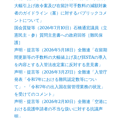
大幅引上げ政令案及び在留許可手数料の減額対象
者のガイドライン（案）に対するパブリックコメ
ントについて」
国会質疑等（2026年7月10日）石橋通宏議員（立
憲民主・参）質問主意書への政府回答［難民保
護］
声明・提言等（2026年5月18日）全難連「在留期
間更新等の手数料の大幅値上げ及びJESTAの導入
を内容とする入管法改定案に反対する意見書」
声明・提言等（2026年3月27日）全難連「入管庁
発表「令和7年における難民認定数等につい
て」・「令和7年の出入国在留管理業務の状況」
を受けてのコメント」
声明・提言等（2026年2月10日）全難連「空港に
おける庇護申請者の不当な扱いに対する抗議声
明」