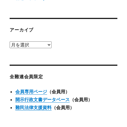
アーカイブ
ア
ー
カ
イ
ブ
全難連会員限定
会員専用ページ
（会員用）
開示行政文書データベース
（会員用）
難民法律支援資料
（会員用）