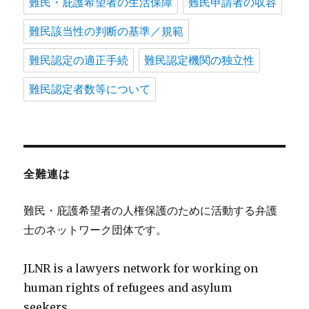
難民・庇護希望者の生活保障
難民申請者の収容
難民該当性の判断の基準／規範
難民認定の適正手続
難民認定機関の独立性
難民認定者数等について
全難連は
難民・庇護希望者の人権保護のために活動する弁護
士のネットワーク団体です。
JLNR is a lawyers network for working on
human rights of refugees and asylum
seekers.。