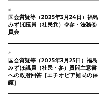
投
前
稿
国会質疑等（2025年3月24日）福島
前
の
みずほ議員（社民党）＠参・法務委
ナ
投
員会
ビ
稿:
ゲ
次
ー
国会質疑等（2025年3月25日）福島
次
シ
の
みずほ議員（社民・参）質問主意書
投
ョ
への政府回答［エチオピア難民の保
稿:
護］
ン