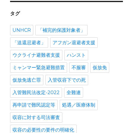
タグ
UNHCR
「補完的保護対象者」
「送還忌避者」
アフガン退避者支援
ウクライナ避難者支援
ハンスト
ミャンマー緊急避難措置
不服審
仮放免
仮放免逃亡罪
入管収容下での死
入管難民法改定-2022
全難連
再申請で難民認定等
処遇／医療体制
収容に対する司法審査
収容の必要性の要件の明確化