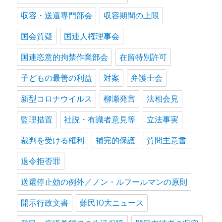
収容・送還専門部会
収容期間の上限
国会質疑
国連人権理事会
国連恣意的拘禁作業部会
在留特別許可
子どもの最善の利益
対案
弁護士会
新型コロナウイルス
柳瀬発言
法相会見
監理措置
社説・有識者意見等
立法事実
裁判を受ける権利
補完的保護
質問主意書
退令拒否罪
送還停止効の例外／ノン・ルフールマンの原則
開示行政文書
難民10大ニュース