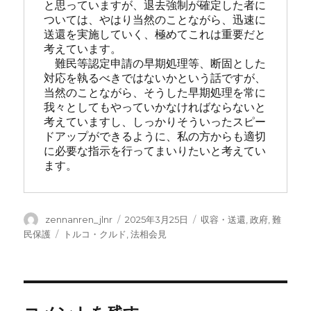
と思っていますが、退去強制が確定した者に
ついては、やはり当然のことながら、迅速に
送還を実施していく、極めてこれは重要だと
考えています。
　難民等認定申請の早期処理等、断固とした
対応を執るべきではないかという話ですが、
当然のことながら、そうした早期処理を常に
我々としてもやっていかなければならないと
考えていますし、しっかりそういったスピー
ドアップができるように、私の方からも適切
に必要な指示を行ってまいりたいと考えてい
ます。
投
投
カ
zennanren_jlnr
2025年3月25日
収容・送還
,
政府
,
難
稿
稿
テ
タ
民保護
トルコ・クルド
,
法相会見
者
日:
ゴ
グ
リ
ー