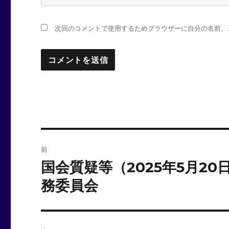
次回のコメントで使用するためブラウザーに自分の名前、
投
前
稿
国会質疑等（2025年5月2
前
の
ナ
務委員会
投
ビ
稿:
ゲ