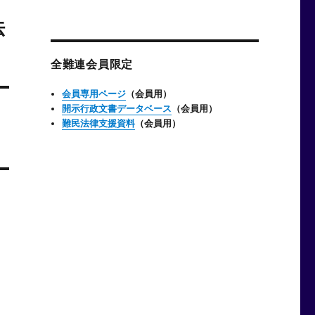
ー
法
カ
イ
ブ
全難連会員限定
会員専用ページ
（会員用）
開示行政文書データベース
（会員用）
難民法律支援資料
（会員用）