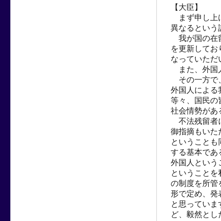
【大臣】
　まず申し上
異なるという
　我が国の在
を更新してお
なっていただ
　また、外国
　その一方で
外国人による
等々、国民の
社会情勢があ
　不法残留者
御指摘もいた
ということも
する基本であ
外国人という
ということを
の制度を所管
形で定め、発
と思っていま
ど、毅然とし