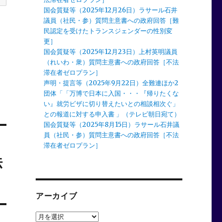
国会質疑等（2025年12月26日）ラサール石井
議員（社民・参）質問主意書への政府回答［難
民認定を受けたトランスジェンダーの性別変
更］
国会質疑等（2025年12月23日）上村英明議員
（れいわ・衆）質問主意書への政府回答［不法
滞在者ゼロプラン］
声明・提言等（2025年9月22日）全難連ほか2
団体「「万博で日本に入国・・・『帰りたくな
い』就労ビザに切り替えたいとの相談相次ぐ」
との報道に対する申入書 」（テレビ朝日宛て）
国会質疑等（2025年8月15日）ラサール石井議
員（社民・参）質問主意書への政府回答［不法
滞在者ゼロプラン］
法
アーカイブ
ア