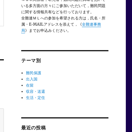
いる多方面の方々にご参加いただいて，難民問題
に関する情報共有などを行っております。
全難連ＭＬへの参加を希望される方は，氏名・所
属・E-MAILアドレスを添えて，《
全難連事務
局
》までお申込みください。
テーマ別
難民保護
出入国
在留
収容・送還
生活・定住
最近の投稿