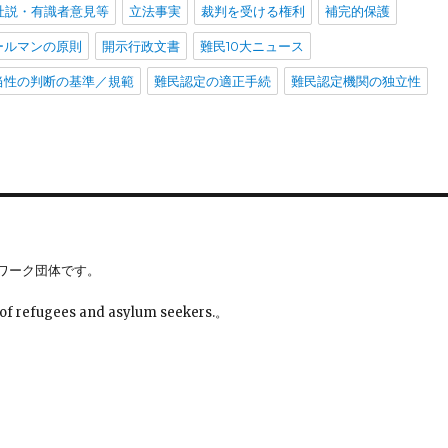
社説・有識者意見等
立法事実
裁判を受ける権利
補完的保護
ールマンの原則
開示行政文書
難民10大ニュース
当性の判断の基準／規範
難民認定の適正手続
難民認定機関の独立性
ワーク団体です。
 of refugees and asylum seekers.。