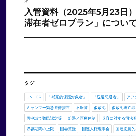
次
ー
入管資料（2025年5月23
次
の
滞在者ゼロプラン」につい
シ
投
ョ
稿:
ン
タグ
UNHCR
「補完的保護対象者」
「送還忌避者」
アフ
ミャンマー緊急避難措置
不服審
仮放免
仮放免逃亡罪
再申請で難民認定等
処遇／医療体制
収容に対する司法
収容期間の上限
国会質疑
国連人権理事会
国連恣意的