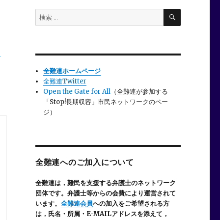
検
検
索
索:
ウ
全難連ホームページ
全難連Twitter
Open the Gate for All
（全難連が参加する
「Stop!長期収容」市民ネットワークのペー
ジ）
全難連へのご加入について
全難連は，難民を支援する弁護士のネットワーク
団体です。弁護士等からの会費により運営されて
います。
全難連会員
への加入をご希望される方
は，氏名・所属・E-MAILアドレスを添えて，