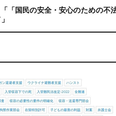
日）「「国民の安全・安心のための不
て」
ガン退避者支援
ウクライナ避難者支援
ハンスト
入管収容下での死
入管難民法改定-2022
全難連
審査
収容の必要性の要件の明確化
収容・送還専門部会
拘禁作業部会
在留特別許可
子どもの最善の利益
対案
弁護士会