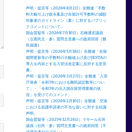
声明・提言等（2026年8月2日）全難連「手数
料大幅引上げ政令案及び在留許可手数料の減額
対象者のガイドライン（案）に対するパブリッ
クコメントについて」
国会質疑等（2026年7月10日）石橋通宏議員
（立憲民主・参）質問主意書への政府回答［難
民保護］
声明・提言等（2026年5月18日）全難連「在留
期間更新等の手数料の大幅値上げ及びJESTAの
導入を内容とする入管法改定案に反対する意見
書」
声明・提言等（2026年3月27日）全難連「入管
庁発表「令和7年における難民認定数等につい
て」・「令和7年の出入国在留管理業務の状
況」を受けてのコメント」
声明・提言等（2026年2月10日）全難連「空港
における庇護申請者の不当な扱いに対する抗議
声明」
国会質疑等（2025年12月26日）ラサール石井
議員（社民・参）質問主意書への政府回答［不
法滞在者ゼロプラン］