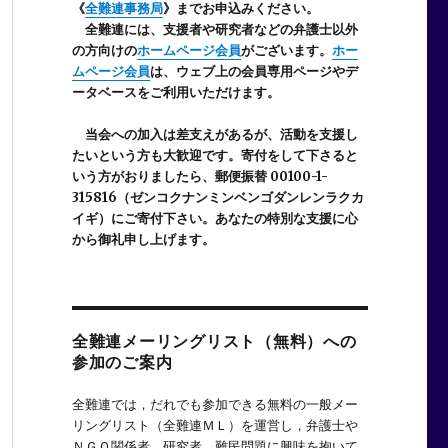
《
全難連事務局
》までお申込みください。
全難連には、支援者や研究者などの
弁護士以外
の方向けの
ホームページ会員
がございます。
ホー
ムページ会員
は、ウェブ上の会員専用ページやデ
ータベースをご利用いただけます。
当会への加入は差支えがあるが、活動を支援し
たいという方も大歓迎です。寄付をして下さると
いう方がおりましたら、郵便振替 00100-1-
315816（ゼンコクナンミンベンゴダンレンラクカ
イギ）にご寄付下さい。あなたの特別な支援に心
から御礼申し上げます。
全難連メーリングリスト（無料）への
参加のご案内
全難連では，だれでも参加できる無料の一般メー
リングリスト（全難連ＭＬ）を運営し，弁護士や
ＮＧＯ関係者，研究者，難民問題に興味を抱いて