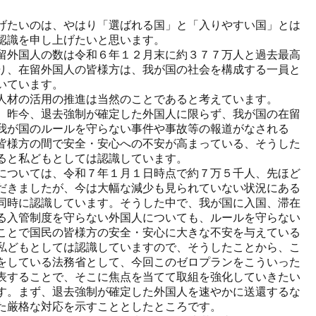
げたいのは、やはり「選ばれる国」と「入りやすい国」とは
認識を申し上げたいと思います。
留外国人の数は令和６年１２月末に約３７７万人と過去最高
り、在留外国人の皆様方は、我が国の社会を構成する一員と
いています。
人材の活用の推進は当然のことであると考えています。
、昨今、退去強制が確定した外国人に限らず、我が国の在留
我が国のルールを守らない事件や事故等の報道がなされる
皆様方の間で安全・安心への不安が高まっている、そうした
ると私どもとしては認識しています。
については、令和７年１月１日時点で約７万５千人、先ほど
だきましたが、今は大幅な減少も見られていない状況にある
同時に認識しています。そうした中で、我が国に入国、滞在
る入管制度を守らない外国人についても、ルールを守らない
ことで国民の皆様方の安全・安心に大きな不安を与えている
私どもとしては認識していますので、そうしたことから、こ
をしている法務省として、今回このゼロプランをこういった
表することで、そこに焦点を当てて取組を強化していきたい
す。まず、退去強制が確定した外国人を速やかに送還するな
た厳格な対応を示すこととしたところです。