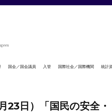
ugees
府
国会／国会議員
入管
国際社会／国際機関
統計
5月23日）「国民の安全・