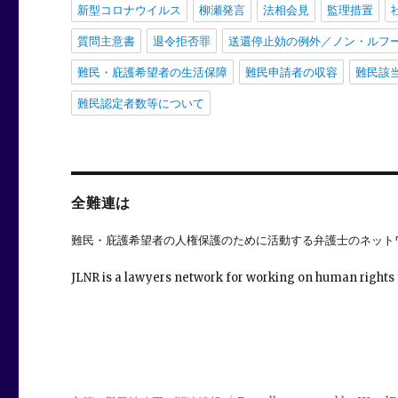
新型コロナウイルス
柳瀬発言
法相会見
監理措置
質問主意書
退令拒否罪
送還停止効の例外／ノン・ルフ
難民・庇護希望者の生活保障
難民申請者の収容
難民該
難民認定者数等について
全難連は
難民・庇護希望者の人権保護のために活動する弁護士のネット
JLNR is a lawyers network for working on human rights