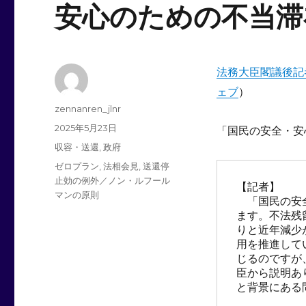
安心のための不当滞
法務大臣閣議後記
ェブ
）
投
zennanren_jlnr
稿
投
2025年5月23日
「国民の安全・安
者
稿
カ
収容・送還
,
政府
日:
テ
タ
ゼロプラン
,
法相会見
,
送還停
ゴ
グ
止効の例外／ノン・ルフール
【記者】
リ
マンの原則
　「国民の安
ー
ます。不法残
りと近年減少
用を推進して
じるのですが
臣から説明あ
と背景にある