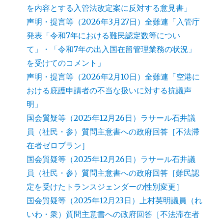
を内容とする入管法改定案に反対する意見書」
声明・提言等（2026年3月27日）全難連「入管庁
発表「令和7年における難民認定数等につい
て」・「令和7年の出入国在留管理業務の状況」
を受けてのコメント」
声明・提言等（2026年2月10日）全難連「空港に
おける庇護申請者の不当な扱いに対する抗議声
明」
国会質疑等（2025年12月26日）ラサール石井議
員（社民・参）質問主意書への政府回答［不法滞
在者ゼロプラン］
国会質疑等（2025年12月26日）ラサール石井議
員（社民・参）質問主意書への政府回答［難民認
定を受けたトランスジェンダーの性別変更］
国会質疑等（2025年12月23日）上村英明議員（れ
いわ・衆）質問主意書への政府回答［不法滞在者