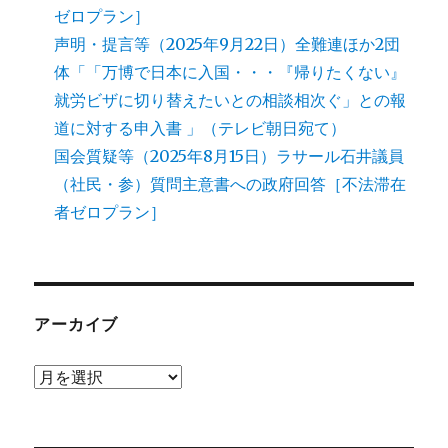
ゼロプラン］
声明・提言等（2025年9月22日）全難連ほか2団
体「「万博で日本に入国・・・『帰りたくない』
就労ビザに切り替えたいとの相談相次ぐ」との報
道に対する申入書 」（テレビ朝日宛て）
国会質疑等（2025年8月15日）ラサール石井議員
（社民・参）質問主意書への政府回答［不法滞在
者ゼロプラン］
アーカイブ
ア
ー
カ