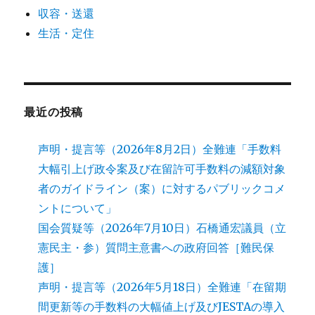
収容・送還
生活・定住
最近の投稿
声明・提言等（2026年8月2日）全難連「手数料
大幅引上げ政令案及び在留許可手数料の減額対象
者のガイドライン（案）に対するパブリックコメ
ントについて」
国会質疑等（2026年7月10日）石橋通宏議員（立
憲民主・参）質問主意書への政府回答［難民保
護］
声明・提言等（2026年5月18日）全難連「在留期
間更新等の手数料の大幅値上げ及びJESTAの導入