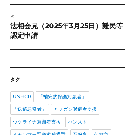
ゲ
次
ー
法相会見（2025年3月25日）難民等
次
シ
の
認定申請
投
ョ
稿:
ン
タグ
UNHCR
「補完的保護対象者」
「送還忌避者」
アフガン退避者支援
ウクライナ避難者支援
ハンスト
ミャンマー緊急避難措置
不服審
仮放免