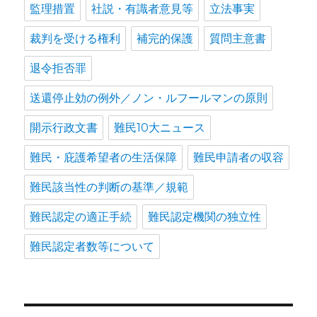
監理措置
社説・有識者意見等
立法事実
裁判を受ける権利
補完的保護
質問主意書
退令拒否罪
送還停止効の例外／ノン・ルフールマンの原則
開示行政文書
難民10大ニュース
難民・庇護希望者の生活保障
難民申請者の収容
難民該当性の判断の基準／規範
難民認定の適正手続
難民認定機関の独立性
難民認定者数等について