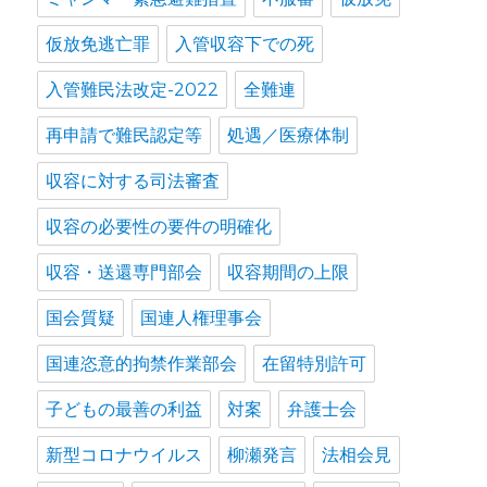
仮放免逃亡罪
入管収容下での死
入管難民法改定-2022
全難連
再申請で難民認定等
処遇／医療体制
収容に対する司法審査
収容の必要性の要件の明確化
収容・送還専門部会
収容期間の上限
国会質疑
国連人権理事会
国連恣意的拘禁作業部会
在留特別許可
子どもの最善の利益
対案
弁護士会
新型コロナウイルス
柳瀬発言
法相会見