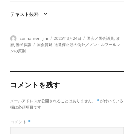
テキスト抜粋
投
投
カ
zennanren_jlnr
2025年3月24日
国会／国会議員
,
政
稿
稿
テ
タ
府
,
難民保護
国会質疑
,
送還停止効の例外／ノン・ルフールマ
者
日:
ゴ
グ
ンの原則
リ
ー
コメントを残す
メールアドレスが公開されることはありません。
*
が付いている
欄は必須項目です
コメント
*