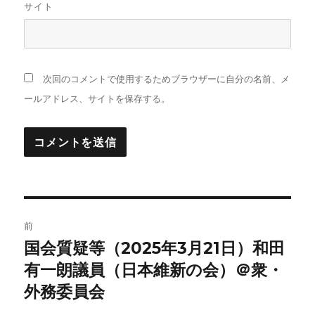
サイト
次回のコメントで使用するためブラウザーに自分の名前、メ
ールアドレス、サイトを保存する。
投
前
稿
国会質疑等（2025年3月21日）和田
前
の
有一朗議員（日本維新の会）＠衆・
ナ
投
外務委員会
ビ
稿: