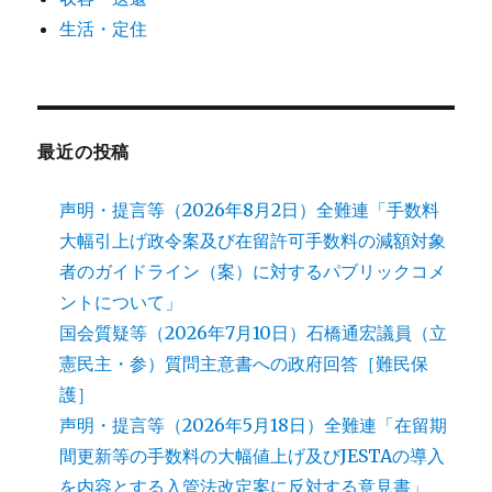
生活・定住
最近の投稿
声明・提言等（2026年8月2日）全難連「手数料
大幅引上げ政令案及び在留許可手数料の減額対象
者のガイドライン（案）に対するパブリックコメ
ントについて」
国会質疑等（2026年7月10日）石橋通宏議員（立
憲民主・参）質問主意書への政府回答［難民保
護］
声明・提言等（2026年5月18日）全難連「在留期
間更新等の手数料の大幅値上げ及びJESTAの導入
を内容とする入管法改定案に反対する意見書」