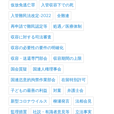
仮放免逃亡罪
入管収容下での死
入管難民法改定-2022
全難連
再申請で難民認定等
処遇／医療体制
収容に対する司法審査
収容の必要性の要件の明確化
収容・送還専門部会
収容期間の上限
国会質疑
国連人権理事会
国連恣意的拘禁作業部会
在留特別許可
子どもの最善の利益
対案
弁護士会
新型コロナウイルス
柳瀬発言
法相会見
監理措置
社説・有識者意見等
立法事実