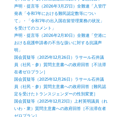
声明・提言等（2026年3月27日）全難連「入管庁
発表「令和7年における難民認定数等につい
て」・「令和7年の出入国在留管理業務の状況」
を受けてのコメント」
声明・提言等（2026年2月10日）全難連「空港に
おける庇護申請者の不当な扱いに対する抗議声
明」
国会質疑等（2025年12月26日）ラサール石井議
員（社民・参）質問主意書への政府回答［不法滞
在者ゼロプラン］
国会質疑等（2025年12月26日）ラサール石井議
員（社民・参）質問主意書への政府回答［難民認
定を受けたトランスジェンダーの性別変更］
国会質疑等（2025年12月23日）上村英明議員（れ
いわ・衆）質問主意書への政府回答［不法滞在者
ゼロプラン］