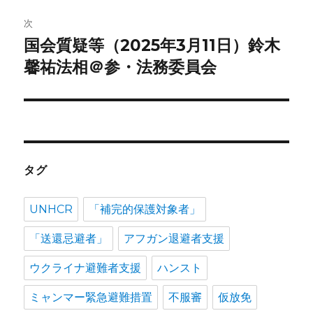
ゲ
次
ー
国会質疑等（2025年3月11日）鈴木
次
シ
の
馨祐法相＠参・法務委員会
投
ョ
稿:
ン
タグ
UNHCR
「補完的保護対象者」
「送還忌避者」
アフガン退避者支援
ウクライナ避難者支援
ハンスト
ミャンマー緊急避難措置
不服審
仮放免