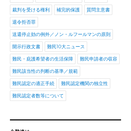
裁判を受ける権利
補完的保護
質問主意書
退令拒否罪
送還停止効の例外／ノン・ルフールマンの原則
開示行政文書
難民10大ニュース
難民・庇護希望者の生活保障
難民申請者の収容
難民該当性の判断の基準／規範
難民認定の適正手続
難民認定機関の独立性
難民認定者数等について