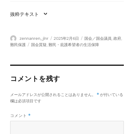
抜粋テキスト
投
投
カ
zennanren_jlnr
2025年2月6日
国会／国会議員
,
政府
,
稿
稿
テ
タ
難民保護
国会質疑
,
難民・庇護希望者の生活保障
者
日:
ゴ
グ
リ
ー
コメントを残す
メールアドレスが公開されることはありません。
*
が付いている
欄は必須項目です
コメント
*