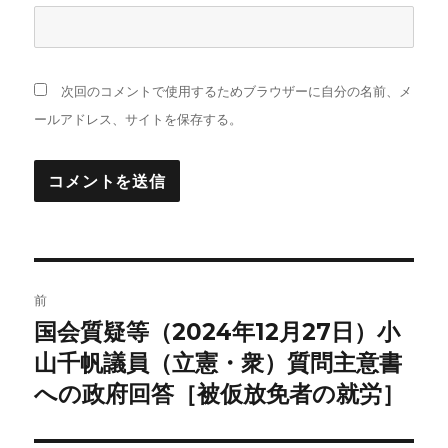
次回のコメントで使用するためブラウザーに自分の名前、メ
ールアドレス、サイトを保存する。
投
前
稿
国会質疑等（2024年12月27日）小
前
の
山千帆議員（立憲・衆）質問主意書
ナ
投
への政府回答［被仮放免者の就労］
ビ
稿: