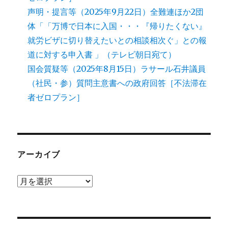
声明・提言等（2025年9月22日）全難連ほか2団
体「「万博で日本に入国・・・『帰りたくない』
就労ビザに切り替えたいとの相談相次ぐ」との報
道に対する申入書 」（テレビ朝日宛て）
国会質疑等（2025年8月15日）ラサール石井議員
（社民・参）質問主意書への政府回答［不法滞在
者ゼロプラン］
アーカイブ
ア
ー
カ
イ