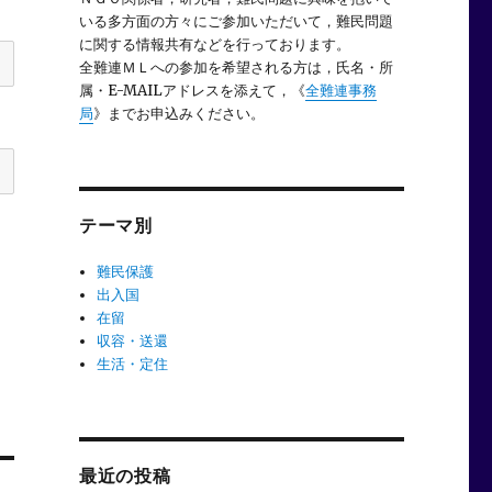
いる多方面の方々にご参加いただいて，難民問題
に関する情報共有などを行っております。
全難連ＭＬへの参加を希望される方は，氏名・所
属・E-MAILアドレスを添えて，《
全難連事務
局
》までお申込みください。
テーマ別
難民保護
出入国
在留
収容・送還
生活・定住
最近の投稿