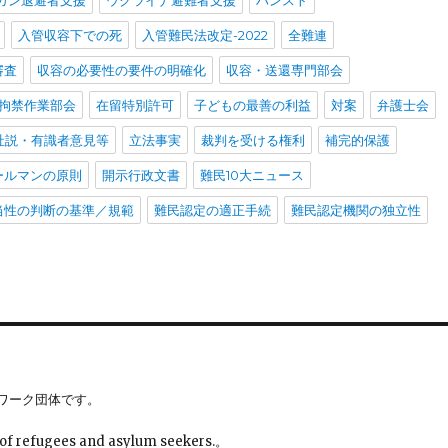
ガン退避者支援
ウクライナ避難者支援
ハンスト
入管収容下での死
入管難民法改定-2022
全難連
審査
収容の必要性の要件の明確化
収容・送還専門部会
拘禁作業部会
在留特別許可
子どもの最善の利益
対案
弁護士会
社説・有識者意見等
立法事実
裁判を受ける権利
補完的保護
ールマンの原則
開示行政文書
難民10大ニュース
当性の判断の基準／規範
難民認定の適正手続
難民認定機関の独立性
ワーク団体です。
 of refugees and asylum seekers.。