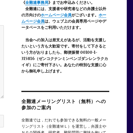
《
全難連事務局
》までお申込みください。
全難連には、支援者や研究者などの
弁護士以外
の方向けの
ホームページ会員
がございます。
ホー
ムページ会員
は、ウェブ上の会員専用ページやデ
ータベースをご利用いただけます。
当会への加入は差支えがあるが、活動を支援し
たいという方も大歓迎です。寄付をして下さると
いう方がおりましたら、郵便振替 00100-1-
315816（ゼンコクナンミンベンゴダンレンラクカ
イギ）にご寄付下さい。あなたの特別な支援に心
から御礼申し上げます。
全難連メーリングリスト（無料）への
参加のご案内
全難連では，だれでも参加できる無料の一般メー
リングリスト（全難連ＭＬ）を運営し，弁護士や
ＮＧＯ関係者，研究者，難民問題に興味を抱いて