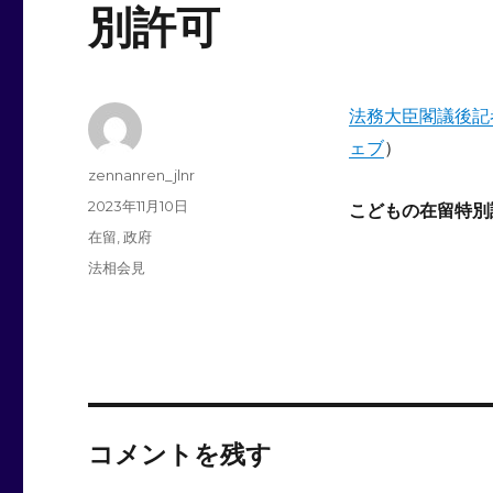
別許可
法務大臣閣議後記
ェブ
）
投
zennanren_jlnr
稿
投
2023年11月10日
こどもの在留特
者
稿
カ
在留
,
政府
日:
テ
タ
法相会見
ゴ
グ
リ
ー
コメントを残す