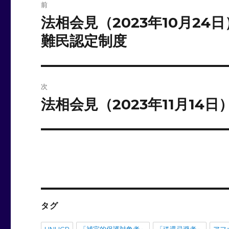
前
稿
法相会見（2023年10月2
前
の
ナ
難民認定制度
投
ビ
稿:
ゲ
次
ー
法相会見（2023年11月14
次
の
シ
投
ョ
稿:
ン
タグ