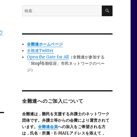
検
検
索
索:
ウ
全難連ホームページ
全難連Twitter
Open the Gate for All
（全難連が参加する
「Stop!長期収容」市民ネットワークのペー
ジ）
全難連へのご加入について
全難連は，難民を支援する弁護士のネットワーク
団体です。弁護士等からの会費により運営されて
います。
全難連会員
への加入をご希望される方
は，氏名・所属・E-MAILアドレスを添えて，