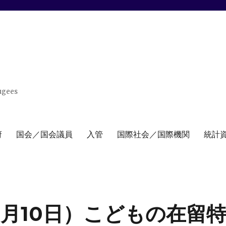
ugees
府
国会／国会議員
入管
国際社会／国際機関
統計
11月10日）こどもの在留