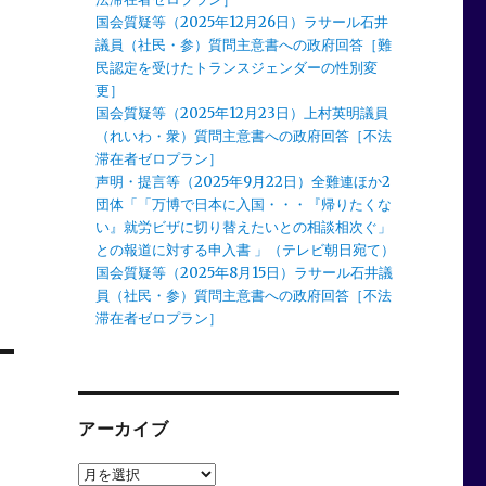
国会質疑等（2025年12月26日）ラサール石井
議員（社民・参）質問主意書への政府回答［難
民認定を受けたトランスジェンダーの性別変
更］
国会質疑等（2025年12月23日）上村英明議員
（れいわ・衆）質問主意書への政府回答［不法
滞在者ゼロプラン］
声明・提言等（2025年9月22日）全難連ほか2
団体「「万博で日本に入国・・・『帰りたくな
い』就労ビザに切り替えたいとの相談相次ぐ」
との報道に対する申入書 」（テレビ朝日宛て）
国会質疑等（2025年8月15日）ラサール石井議
員（社民・参）質問主意書への政府回答［不法
滞在者ゼロプラン］
アーカイブ
ア