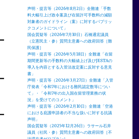
声明・提言等（2026年8月2日）全難連「手数
料大幅引上げ政令案及び在留許可手数料の減額
対象者のガイドライン（案）に対するパブリッ
クコメントについて」
国会質疑等（2026年7月10日）石橋通宏議員
（立憲民主・参）質問主意書への政府回答［難
民保護］
声明・提言等（2026年5月18日）全難連「在留
期間更新等の手数料の大幅値上げ及びJESTAの
導入を内容とする入管法改定案に反対する意見
書」
声明・提言等（2026年3月27日）全難連「入管
庁発表「令和7年における難民認定数等につい
て」・「令和7年の出入国在留管理業務の状
況」を受けてのコメント」
声明・提言等（2026年2月10日）全難連「空港
における庇護申請者の不当な扱いに対する抗議
声明」
国会質疑等（2025年12月26日）ラサール石井
議員（社民・参）質問主意書への政府回答［不
法滞在者ゼロプラン］