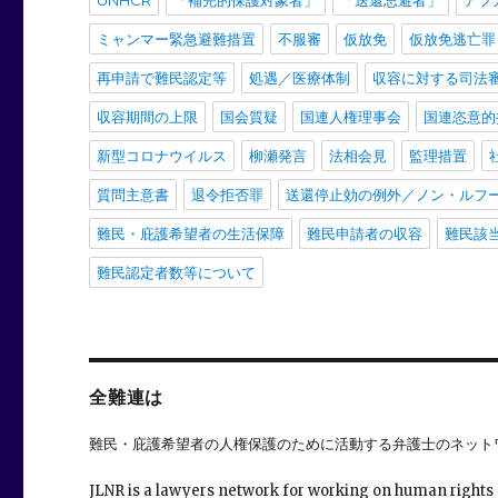
UNHCR
「補完的保護対象者」
「送還忌避者」
アフ
ミャンマー緊急避難措置
不服審
仮放免
仮放免逃亡罪
再申請で難民認定等
処遇／医療体制
収容に対する司法
収容期間の上限
国会質疑
国連人権理事会
国連恣意的
新型コロナウイルス
柳瀬発言
法相会見
監理措置
質問主意書
退令拒否罪
送還停止効の例外／ノン・ルフ
難民・庇護希望者の生活保障
難民申請者の収容
難民該
難民認定者数等について
全難連は
難民・庇護希望者の人権保護のために活動する弁護士のネット
JLNR is a lawyers network for working on human rights