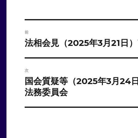
投
前
稿
法相会見（2025年3月21
前
の
ナ
投
ビ
稿:
次
ゲ
国会質疑等（2025年3月2
次
の
ー
法務委員会
投
シ
稿:
ョ
ン