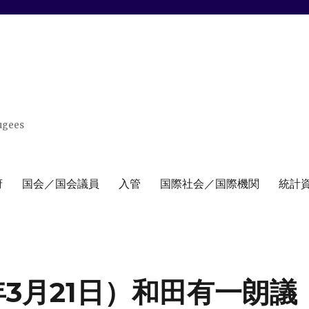
ugees
府
国会／国会議員
入管
国際社会／国際機関
統計
年3月21日）和田有一朗議