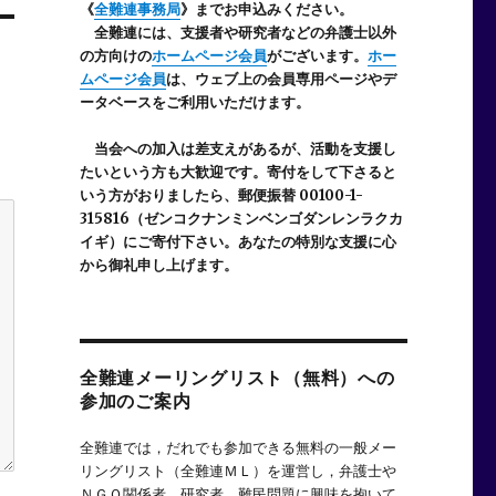
《
全難連事務局
》までお申込みください。
全難連には、支援者や研究者などの
弁護士以外
の方向けの
ホームページ会員
がございます。
ホー
ムページ会員
は、ウェブ上の会員専用ページやデ
ータベースをご利用いただけます。
当会への加入は差支えがあるが、活動を支援し
たいという方も大歓迎です。寄付をして下さると
いう方がおりましたら、郵便振替 00100-1-
315816（ゼンコクナンミンベンゴダンレンラクカ
イギ）にご寄付下さい。あなたの特別な支援に心
から御礼申し上げます。
全難連メーリングリスト（無料）への
参加のご案内
全難連では，だれでも参加できる無料の一般メー
リングリスト（全難連ＭＬ）を運営し，弁護士や
ＮＧＯ関係者，研究者，難民問題に興味を抱いて