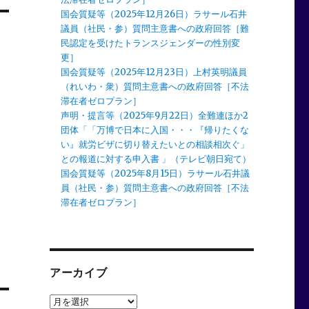
国会質疑等（2025年12月26日）ラサール石井
議員（社民・参）質問主意書への政府回答［難
民認定を受けたトランスジェンダーの性別変
更］
国会質疑等（2025年12月23日）上村英明議員
（れいわ・衆）質問主意書への政府回答［不法
滞在者ゼロプラン］
声明・提言等（2025年9月22日）全難連ほか2
団体「「万博で日本に入国・・・『帰りたくな
い』就労ビザに切り替えたいとの相談相次ぐ」
との報道に対する申入書 」（テレビ朝日宛て）
国会質疑等（2025年8月15日）ラサール石井議
員（社民・参）質問主意書への政府回答［不法
滞在者ゼロプラン］
アーカイブ
ア