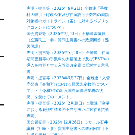
声明・提言等（2026年8月2日）全難連「手数
料大幅引上げ政令案及び在留許可手数料の減額
対象者のガイドライン（案）に対するパブリッ
クコメントについて」
国会質疑等（2026年7月10日）石橋通宏議員
定
（立憲民主・参）質問主意書への政府回答［難
民保護］
声明・提言等（2026年5月18日）全難連「在留
期間更新等の手数料の大幅値上げ及びJESTAの
導入を内容とする入管法改定案に反対する意見
書」
・
声明・提言等（2026年3月27日）全難連「入管
庁発表「令和7年における難民認定数等につい
て」・「令和7年の出入国在留管理業務の状
況」を受けてのコメント」
声明・提言等（2026年2月10日）全難連「空港
における庇護申請者の不当な扱いに対する抗議
声明」
国会質疑等（2025年12月26日）ラサール石井
議員（社民・参）質問主意書への政府回答［不
法滞在者ゼロプラン］