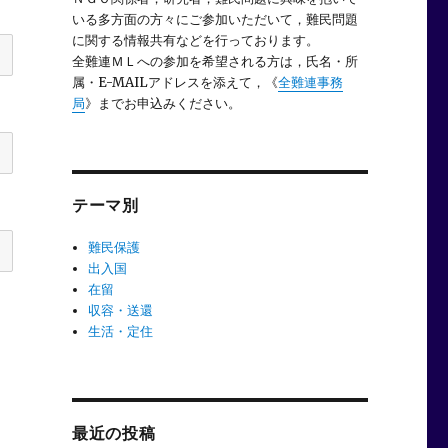
いる多方面の方々にご参加いただいて，難民問題
に関する情報共有などを行っております。
全難連ＭＬへの参加を希望される方は，氏名・所
属・E-MAILアドレスを添えて，《
全難連事務
局
》までお申込みください。
テーマ別
難民保護
出入国
在留
収容・送還
生活・定住
最近の投稿