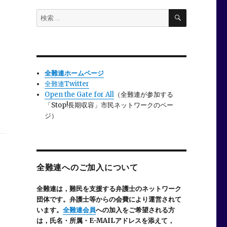
検
検
索
索:
全難連ホームページ
全難連Twitter
Open the Gate for All
（全難連が参加する
「Stop!長期収容」市民ネットワークのペー
ジ）
全難連へのご加入について
全難連は，難民を支援する弁護士のネットワーク
団体です。弁護士等からの会費により運営されて
います。
全難連会員
への加入をご希望される方
は，氏名・所属・E-MAILアドレスを添えて，