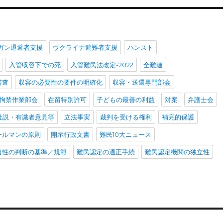
ガン退避者支援
ウクライナ避難者支援
ハンスト
入管収容下での死
入管難民法改定-2022
全難連
審査
収容の必要性の要件の明確化
収容・送還専門部会
拘禁作業部会
在留特別許可
子どもの最善の利益
対案
弁護士会
社説・有識者意見等
立法事実
裁判を受ける権利
補完的保護
ールマンの原則
開示行政文書
難民10大ニュース
当性の判断の基準／規範
難民認定の適正手続
難民認定機関の独立性