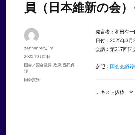
員（日本維新の会）
発言者：和田有一
日付：2025年3月
投
zennanren_jlnr
会議：第217回
稿
投
2025年3月21日
者
稿
カ
国会／国会議員
,
政府
,
難民保
参照：
国会会議録
日:
テ
護
ゴ
タ
国会質疑
リ
グ
ー
テキスト抜粋