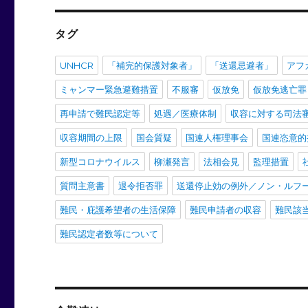
タグ
UNHCR
「補完的保護対象者」
「送還忌避者」
アフ
ミャンマー緊急避難措置
不服審
仮放免
仮放免逃亡罪
再申請で難民認定等
処遇／医療体制
収容に対する司法
収容期間の上限
国会質疑
国連人権理事会
国連恣意的
新型コロナウイルス
柳瀬発言
法相会見
監理措置
質問主意書
退令拒否罪
送還停止効の例外／ノン・ルフ
難民・庇護希望者の生活保障
難民申請者の収容
難民該
難民認定者数等について