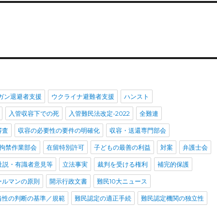
ガン退避者支援
ウクライナ避難者支援
ハンスト
入管収容下での死
入管難民法改定-2022
全難連
審査
収容の必要性の要件の明確化
収容・送還専門部会
拘禁作業部会
在留特別許可
子どもの最善の利益
対案
弁護士会
社説・有識者意見等
立法事実
裁判を受ける権利
補完的保護
ールマンの原則
開示行政文書
難民10大ニュース
当性の判断の基準／規範
難民認定の適正手続
難民認定機関の独立性