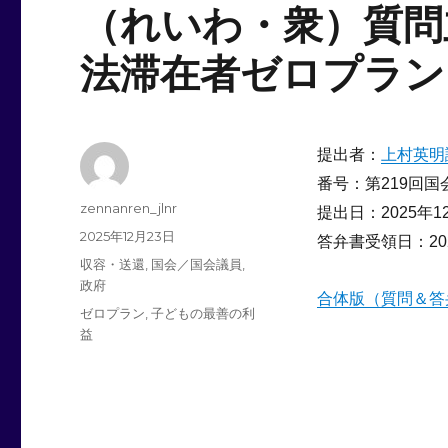
（れいわ・衆）質問
法滞在者ゼロプラン
提出者：
上村英明
番号：第219回国会
投
zennanren_jlnr
提出日：2025年1
稿
投
2025年12月23日
答弁書受領日：202
者
稿
カ
収容・送還
,
国会／国会議員
,
日:
テ
政府
合体版（質問＆答
ゴ
タ
ゼロプラン
,
子どもの最善の利
リ
グ
益
ー