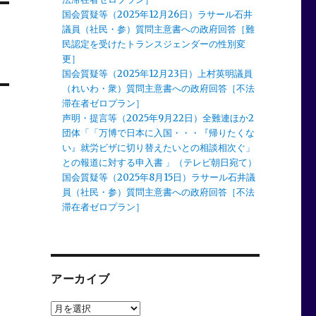
国会質疑等（2025年12月26日）ラサール石井
議員（社民・参）質問主意書への政府回答［難
民認定を受けたトランスジェンダーの性別変
更］
国会質疑等（2025年12月23日）上村英明議員
（れいわ・衆）質問主意書への政府回答［不法
滞在者ゼロプラン］
声明・提言等（2025年9月22日）全難連ほか2
団体「「万博で日本に入国・・・『帰りたくな
い』就労ビザに切り替えたいとの相談相次ぐ」
との報道に対する申入書 」（テレビ朝日宛て）
国会質疑等（2025年8月15日）ラサール石井議
員（社民・参）質問主意書への政府回答［不法
滞在者ゼロプラン］
アーカイブ
ア