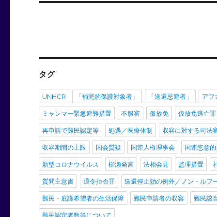
タグ
UNHCR
「補完的保護対象者」
「送還忌避者」
アフ
ミャンマー緊急避難措置
不服審
仮放免
仮放免逃亡罪
再申請で難民認定等
処遇／医療体制
収容に対する司法
収容期間の上限
国会質疑
国連人権理事会
国連恣意的
新型コロナウイルス
柳瀬発言
法相会見
監理措置
質問主意書
退令拒否罪
送還停止効の例外／ノン・ルフ
難民・庇護希望者の生活保障
難民申請者の収容
難民該
難民認定者数等について