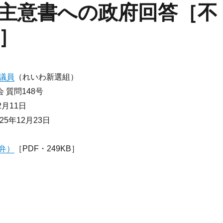
主意書への政府回答［不
］
議員
（れいわ新選組）
 質問148号
2月11日
5年12月23日
弁）
［PDF・249KB］