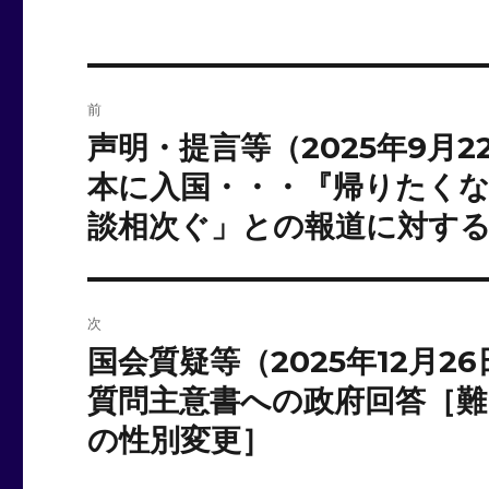
投
前
稿
声明・提言等（2025年9月
前
の
ナ
本に入国・・・『帰りたく
投
談相次ぐ」との報道に対する
ビ
稿:
ゲ
ー
次
国会質疑等（2025年12月
次
シ
の
質問主意書への政府回答［
ョ
投
の性別変更］
稿:
ン