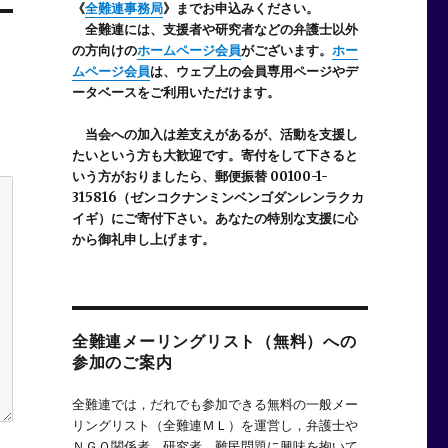
《
全難連事務局
》までお申込みください。
全難連には、支援者や研究者などの
弁護士以外
の方向けの
ホームページ会員
がございます。
ホー
ムページ会員
は、ウェブ上の会員専用ページやデ
ータベースをご利用いただけます。
当会への加入は差支えがあるが、活動を支援し
たいという方も大歓迎です。寄付をして下さると
いう方がおりましたら、郵便振替 00100-1-
315816（ゼンコクナンミンベンゴダンレンラクカ
イギ）にご寄付下さい。あなたの特別な支援に心
から御礼申し上げます。
全難連メーリングリスト（無料）への
参加のご案内
全難連では，だれでも参加できる無料の一般メー
リングリスト（全難連ＭＬ）を運営し，弁護士や
ＮＧＯ関係者，研究者，難民問題に興味を抱いて