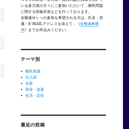
いる多方面の方々にご参加いただいて，難民問題
に関する情報共有などを行っております。
全難連ＭＬへの参加を希望される方は，氏名・所
属・E-MAILアドレスを添えて，《
全難連事務
局
》までお申込みください。
テーマ別
難民保護
出入国
在留
収容・送還
生活・定住
最近の投稿