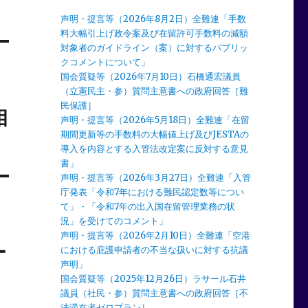
声明・提言等（2026年8月2日）全難連「手数
料大幅引上げ政令案及び在留許可手数料の減額
対象者のガイドライン（案）に対するパブリッ
クコメントについて」
国会質疑等（2026年7月10日）石橋通宏議員
（立憲民主・参）質問主意書への政府回答［難
民保護］
相
声明・提言等（2026年5月18日）全難連「在留
期間更新等の手数料の大幅値上げ及びJESTAの
導入を内容とする入管法改定案に反対する意見
書」
声明・提言等（2026年3月27日）全難連「入管
庁発表「令和7年における難民認定数等につい
て」・「令和7年の出入国在留管理業務の状
況」を受けてのコメント」
声明・提言等（2026年2月10日）全難連「空港
ー
における庇護申請者の不当な扱いに対する抗議
声明」
国会質疑等（2025年12月26日）ラサール石井
議員（社民・参）質問主意書への政府回答［不
法滞在者ゼロプラン］