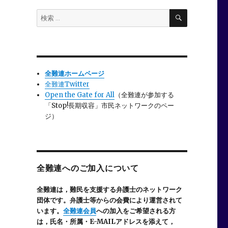
検
検
索
索:
全難連ホームページ
全難連Twitter
Open the Gate for All
（全難連が参加する
「Stop!長期収容」市民ネットワークのペー
ジ）
全難連へのご加入について
全難連は，難民を支援する弁護士のネットワーク
団体です。弁護士等からの会費により運営されて
います。
全難連会員
への加入をご希望される方
は，氏名・所属・E-MAILアドレスを添えて，