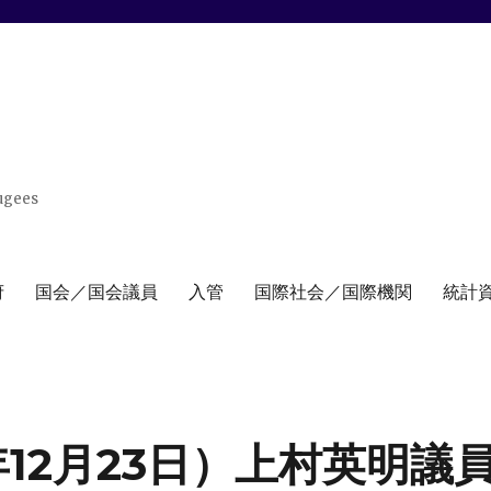
ugees
府
国会／国会議員
入管
国際社会／国際機関
統計
年12月23日）上村英明議