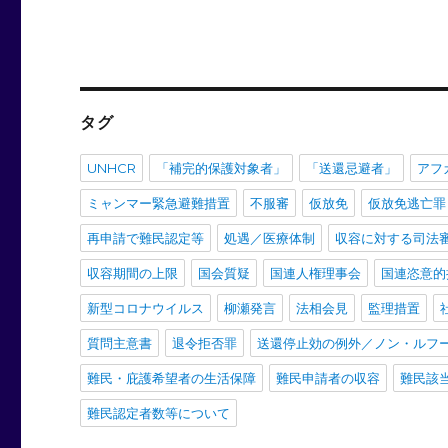
ョ
稿:
ン
タグ
UNHCR
「補完的保護対象者」
「送還忌避者」
アフ
ミャンマー緊急避難措置
不服審
仮放免
仮放免逃亡罪
再申請で難民認定等
処遇／医療体制
収容に対する司法
収容期間の上限
国会質疑
国連人権理事会
国連恣意的
新型コロナウイルス
柳瀬発言
法相会見
監理措置
質問主意書
退令拒否罪
送還停止効の例外／ノン・ルフ
難民・庇護希望者の生活保障
難民申請者の収容
難民該
難民認定者数等について