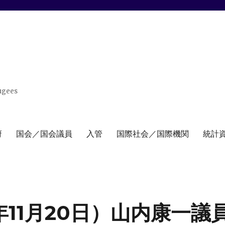
ugees
府
国会／国会議員
入管
国際社会／国際機関
統計
年11月20日）山内康一議