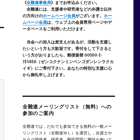
《
全難連事務局
》までお申込みください。
全難連には、支援者や研究者などの
弁護士以外
の方向けの
ホームページ会員
がございます。
ホー
ムページ会員
は、ウェブ上の会員専用ページやデ
ータベースをご利用いただけます。
当会への加入は差支えがあるが、活動を支援し
たいという方も大歓迎です。寄付をして下さると
いう方がおりましたら、郵便振替 00100-1-
315816（ゼンコクナンミンベンゴダンレンラクカ
イギ）にご寄付下さい。あなたの特別な支援に心
から御礼申し上げます。
全難連メーリングリスト（無料）への
参加のご案内
全難連では，だれでも参加できる無料の一般メー
リングリスト（全難連ＭＬ）を運営し，弁護士や
ＮＧＯ関係者，研究者，難民問題に興味を抱いて