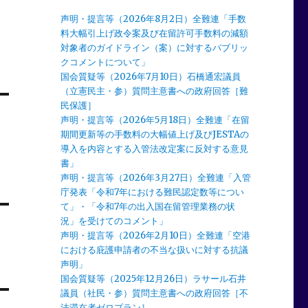
声明・提言等（2026年8月2日）全難連「手数
料大幅引上げ政令案及び在留許可手数料の減額
対象者のガイドライン（案）に対するパブリッ
クコメントについて」
国会質疑等（2026年7月10日）石橋通宏議員
（立憲民主・参）質問主意書への政府回答［難
民保護］
声明・提言等（2026年5月18日）全難連「在留
期間更新等の手数料の大幅値上げ及びJESTAの
導入を内容とする入管法改定案に反対する意見
書」
声明・提言等（2026年3月27日）全難連「入管
庁発表「令和7年における難民認定数等につい
て」・「令和7年の出入国在留管理業務の状
況」を受けてのコメント」
声明・提言等（2026年2月10日）全難連「空港
における庇護申請者の不当な扱いに対する抗議
声明」
国会質疑等（2025年12月26日）ラサール石井
議員（社民・参）質問主意書への政府回答［不
法滞在者ゼロプラン］