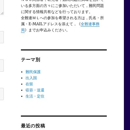
いる多方面の方々にご参加いただいて，難民問題
に関する情報共有などを行っております。
全難連ＭＬへの参加を希望される方は，氏名・所
属・E-MAILアドレスを添えて，《
全難連事務
局
》までお申込みください。
テーマ別
難民保護
出入国
在留
収容・送還
生活・定住
最近の投稿