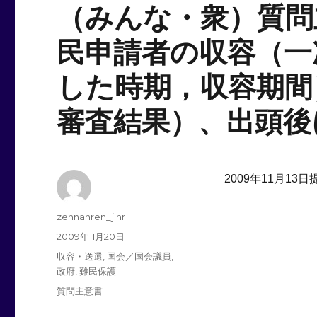
（みんな・衆）質問
民申請者の収容（一
した時期，収容期間
審査結果）、出頭後
2009年11月13
投
zennanren_jlnr
稿
投
2009年11月20日
者
稿
カ
収容・送還
,
国会／国会議員
,
日:
テ
政府
,
難民保護
ゴ
タ
質問主意書
リ
グ
ー