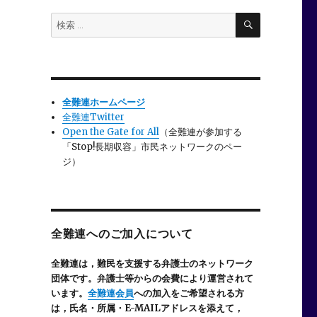
検
検
索
索:
全難連ホームページ
全難連Twitter
Open the Gate for All
（全難連が参加する
「Stop!長期収容」市民ネットワークのペー
ジ）
全難連へのご加入について
全難連は，難民を支援する弁護士のネットワーク
団体です。弁護士等からの会費により運営されて
います。
全難連会員
への加入をご希望される方
は，氏名・所属・E-MAILアドレスを添えて，