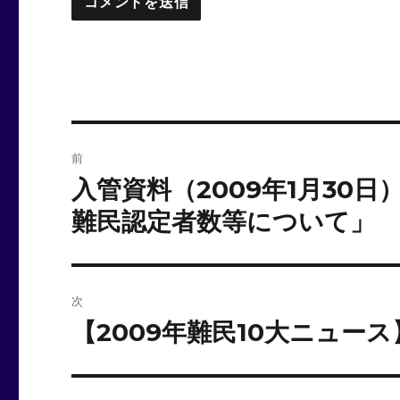
投
前
稿
入管資料（2009年1月30
前
の
ナ
難民認定者数等について」
投
ビ
稿:
ゲ
次
ー
【2009年難民10大ニュース
次
の
シ
投