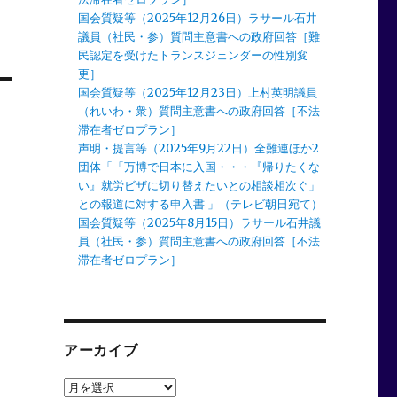
国会質疑等（2025年12月26日）ラサール石井
議員（社民・参）質問主意書への政府回答［難
民認定を受けたトランスジェンダーの性別変
更］
国会質疑等（2025年12月23日）上村英明議員
（れいわ・衆）質問主意書への政府回答［不法
滞在者ゼロプラン］
声明・提言等（2025年9月22日）全難連ほか2
団体「「万博で日本に入国・・・『帰りたくな
い』就労ビザに切り替えたいとの相談相次ぐ」
との報道に対する申入書 」（テレビ朝日宛て）
国会質疑等（2025年8月15日）ラサール石井議
員（社民・参）質問主意書への政府回答［不法
滞在者ゼロプラン］
アーカイブ
ア