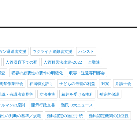
ガン退避者支援
ウクライナ避難者支援
ハンスト
入管収容下での死
入管難民法改定-2022
全難連
審査
収容の必要性の要件の明確化
収容・送還専門部会
拘禁作業部会
在留特別許可
子どもの最善の利益
対案
弁護士会
社説・有識者意見等
立法事実
裁判を受ける権利
補完的保護
ールマンの原則
開示行政文書
難民10大ニュース
当性の判断の基準／規範
難民認定の適正手続
難民認定機関の独立性