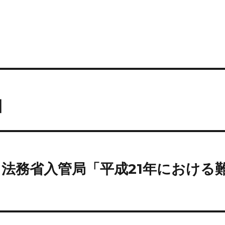
】
日）法務省入管局「平成21年における