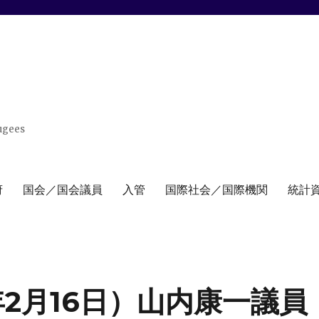
ugees
府
国会／国会議員
入管
国際社会／国際機関
統計
年2月16日）山内康一議員