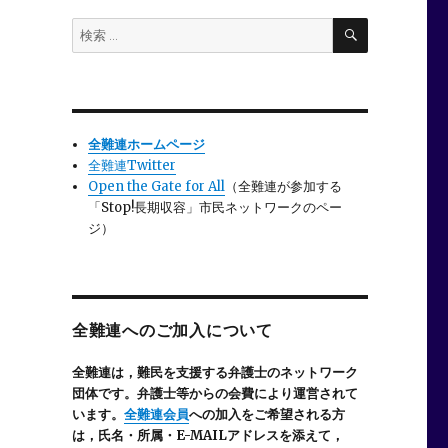
検
検
索
索:
全難連ホームページ
全難連Twitter
Open the Gate for All
（全難連が参加する
「Stop!長期収容」市民ネットワークのペー
ジ）
全難連へのご加入について
全難連は，難民を支援する弁護士のネットワーク
団体です。弁護士等からの会費により運営されて
います。
全難連会員
への加入をご希望される方
は，氏名・所属・E-MAILアドレスを添えて，