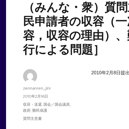
（みんな・衆）質問
民申請者の収容（一
容，収容の理由）、
行による問題］
2010年2月8日提
投
zennanren_jlnr
稿
投
2010年2月16日
者
稿
カ
収容・送還
,
国会／国会議員
,
日:
テ
政府
,
難民保護
ゴ
タ
質問主意書
リ
グ
ー