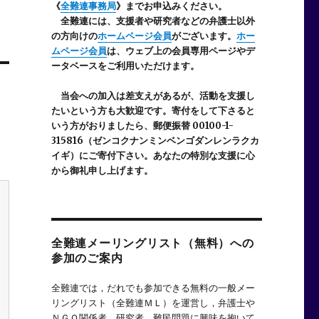
《
全難連事務局
》までお申込みください。
全難連には、支援者や研究者などの
弁護士以外
の方向けの
ホームページ会員
がございます。
ホー
ムページ会員
は、ウェブ上の会員専用ページやデ
ータベースをご利用いただけます。
当会への加入は差支えがあるが、活動を支援し
たいという方も大歓迎です。寄付をして下さると
いう方がおりましたら、郵便振替 00100-1-
315816（ゼンコクナンミンベンゴダンレンラクカ
イギ）にご寄付下さい。あなたの特別な支援に心
から御礼申し上げます。
全難連メーリングリスト（無料）への
参加のご案内
全難連では，だれでも参加できる無料の一般メー
リングリスト（全難連ＭＬ）を運営し，弁護士や
ＮＧＯ関係者，研究者，難民問題に興味を抱いて