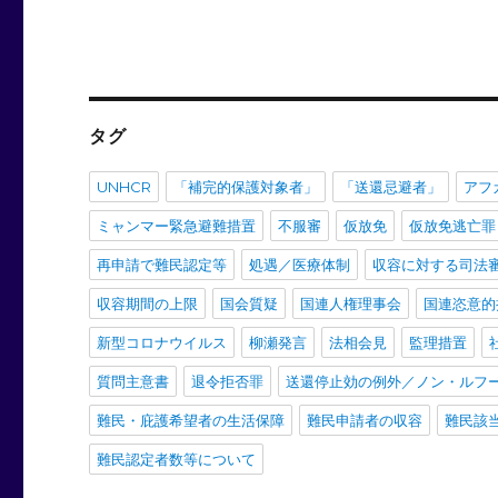
ョ
ン
タグ
UNHCR
「補完的保護対象者」
「送還忌避者」
アフ
ミャンマー緊急避難措置
不服審
仮放免
仮放免逃亡罪
再申請で難民認定等
処遇／医療体制
収容に対する司法
収容期間の上限
国会質疑
国連人権理事会
国連恣意的
新型コロナウイルス
柳瀬発言
法相会見
監理措置
質問主意書
退令拒否罪
送還停止効の例外／ノン・ルフ
難民・庇護希望者の生活保障
難民申請者の収容
難民該
難民認定者数等について