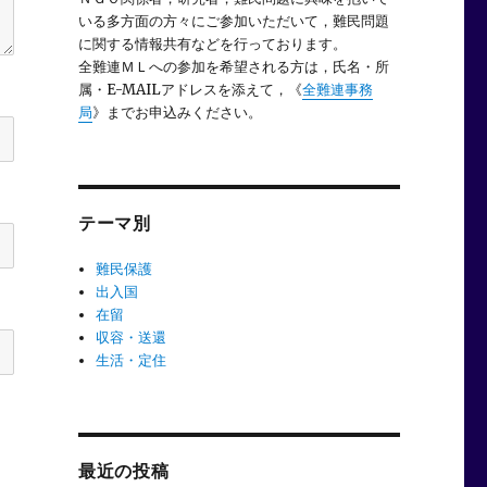
いる多方面の方々にご参加いただいて，難民問題
に関する情報共有などを行っております。
全難連ＭＬへの参加を希望される方は，氏名・所
属・E-MAILアドレスを添えて，《
全難連事務
局
》までお申込みください。
テーマ別
難民保護
出入国
在留
収容・送還
生活・定住
最近の投稿