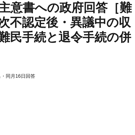
主意書への政府回答［難
次不認定後・異議中の収
難民手続と退令手続の併
出・同月16日回答