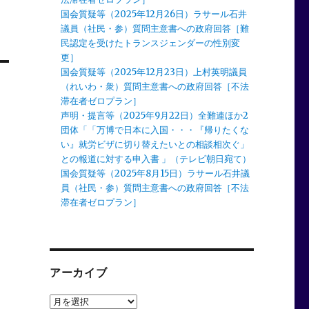
国会質疑等（2025年12月26日）ラサール石井
議員（社民・参）質問主意書への政府回答［難
民認定を受けたトランスジェンダーの性別変
更］
国会質疑等（2025年12月23日）上村英明議員
（れいわ・衆）質問主意書への政府回答［不法
滞在者ゼロプラン］
声明・提言等（2025年9月22日）全難連ほか2
団体「「万博で日本に入国・・・『帰りたくな
い』就労ビザに切り替えたいとの相談相次ぐ」
との報道に対する申入書 」（テレビ朝日宛て）
国会質疑等（2025年8月15日）ラサール石井議
員（社民・参）質問主意書への政府回答［不法
滞在者ゼロプラン］
アーカイブ
ア