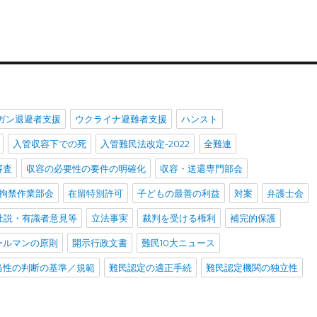
ガン退避者支援
ウクライナ避難者支援
ハンスト
入管収容下での死
入管難民法改定-2022
全難連
審査
収容の必要性の要件の明確化
収容・送還専門部会
拘禁作業部会
在留特別許可
子どもの最善の利益
対案
弁護士会
社説・有識者意見等
立法事実
裁判を受ける権利
補完的保護
ールマンの原則
開示行政文書
難民10大ニュース
当性の判断の基準／規範
難民認定の適正手続
難民認定機関の独立性