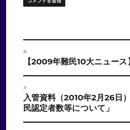
投
前
稿
【2009年難民10大ニュース
前
の
ナ
投
ビ
稿:
次
ゲ
入管資料（2010年2月26
次
の
ー
民認定者数等について」
投
シ
稿: