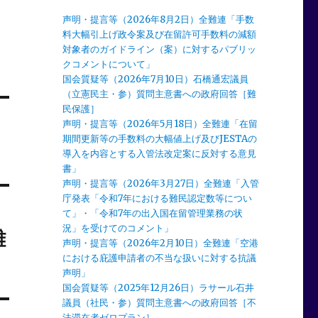
声明・提言等（2026年8月2日）全難連「手数
料大幅引上げ政令案及び在留許可手数料の減額
対象者のガイドライン（案）に対するパブリッ
クコメントについて」
国会質疑等（2026年7月10日）石橋通宏議員
（立憲民主・参）質問主意書への政府回答［難
民保護］
声明・提言等（2026年5月18日）全難連「在留
期間更新等の手数料の大幅値上げ及びJESTAの
導入を内容とする入管法改定案に反対する意見
書」
声明・提言等（2026年3月27日）全難連「入管
庁発表「令和7年における難民認定数等につい
て」・「令和7年の出入国在留管理業務の状
況」を受けてのコメント」
難
声明・提言等（2026年2月10日）全難連「空港
における庇護申請者の不当な扱いに対する抗議
声明」
国会質疑等（2025年12月26日）ラサール石井
議員（社民・参）質問主意書への政府回答［不
法滞在者ゼロプラン］