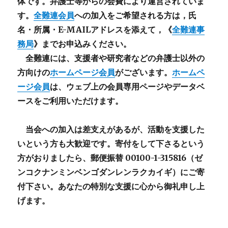
体です。弁護士等からの会費により運営されていま
す。
全難連会員
への加入をご希望される方は，氏
名・所属・E-MAILアドレスを添えて，《
全難連事
務局
》までお申込みください。
全難連には、支援者や研究者などの
弁護士以外
の
方向けの
ホームページ会員
がございます。
ホームペ
ージ会員
は、ウェブ上の会員専用ページやデータベ
ースをご利用いただけます。
当会への加入は差支えがあるが、活動を支援した
いという方も大歓迎です。寄付をして下さるという
方がおりましたら、郵便振替 00100-1-315816（ゼ
ンコクナンミンベンゴダンレンラクカイギ）にご寄
付下さい。あなたの特別な支援に心から御礼申し上
げます。