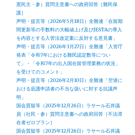
憲民主・参）質問主意書への政府回答［難民保
護］
声明・提言等（2026年5月18日）全難連「在留期
間更新等の手数料の大幅値上げ及びJESTAの導入
を内容とする入管法改定案に反対する意見書」
声明・提言等（2026年3月27日）全難連「入管庁
発表「令和7年における難民認定数等につい
て」・「令和7年の出入国在留管理業務の状況」
を受けてのコメント」
声明・提言等（2026年2月10日）全難連「空港に
おける庇護申請者の不当な扱いに対する抗議声
明」
国会質疑等（2025年12月26日）ラサール石井議
員（社民・参）質問主意書への政府回答［不法滞
在者ゼロプラン］
国会質疑等（2025年12月26日）ラサール石井議