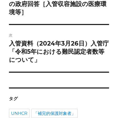
投
の政府回答［入管収容施設の医療環
ビ
稿:
境等］
ゲ
ー
次
シ
入管資料（2024年3月26日）入管庁
次
ョ
の
「令和5年における難民認定者数等
投
について」
ン
稿:
タグ
UNHCR
「補完的保護対象者」