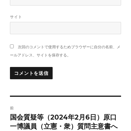
サイト
次回のコメントで使用するためブラウザーに自分の名前、メ
ールアドレス、サイトを保存する。
投
前
稿
国会質疑等（2024年2月6日）原口
前
の
一博議員（立憲・衆）質問主意書へ
ナ