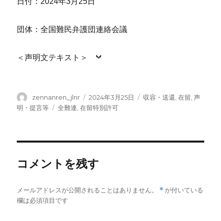
日付：2024年3月25日
団体：全国難民弁護団連絡会議
＜声明文テキスト＞
投
投
カ
zennanren_jlnr
2024年3月25日
収容・送還
,
在留
,
声
稿
稿
テ
タ
明・提言等
全難連
,
在留特別許可
者
日:
ゴ
グ
リ
ー
コメントを残す
メールアドレスが公開されることはありません。
*
が付いている
欄は必須項目です