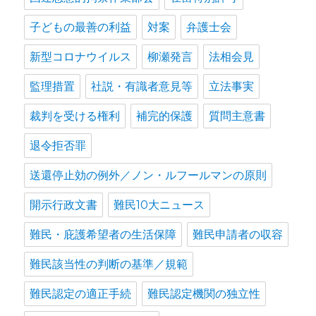
子どもの最善の利益
対案
弁護士会
新型コロナウイルス
柳瀬発言
法相会見
監理措置
社説・有識者意見等
立法事実
裁判を受ける権利
補完的保護
質問主意書
退令拒否罪
送還停止効の例外／ノン・ルフールマンの原則
開示行政文書
難民10大ニュース
難民・庇護希望者の生活保障
難民申請者の収容
難民該当性の判断の基準／規範
難民認定の適正手続
難民認定機関の独立性