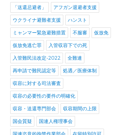
「送還忌避者」
アフガン退避者支援
ウクライナ避難者支援
ハンスト
ミャンマー緊急避難措置
不服審
仮放免
仮放免逃亡罪
入管収容下での死
入管難民法改定-2022
全難連
再申請で難民認定等
処遇／医療体制
収容に対する司法審査
収容の必要性の要件の明確化
収容・送還専門部会
収容期間の上限
国会質疑
国連人権理事会
国連恣意的拘禁作業部会
在留特別許可