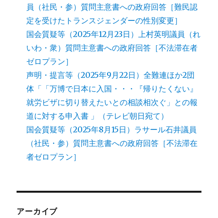
員（社民・参）質問主意書への政府回答［難民認
定を受けたトランスジェンダーの性別変更］
国会質疑等（2025年12月23日）上村英明議員（れ
いわ・衆）質問主意書への政府回答［不法滞在者
ゼロプラン］
声明・提言等（2025年9月22日）全難連ほか2団
体「「万博で日本に入国・・・『帰りたくない』
就労ビザに切り替えたいとの相談相次ぐ」との報
道に対する申入書 」（テレビ朝日宛て）
国会質疑等（2025年8月15日）ラサール石井議員
（社民・参）質問主意書への政府回答［不法滞在
者ゼロプラン］
アーカイブ