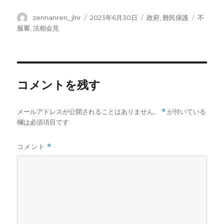
投
投
カ
タ
zennanren_jlnr
2023年6月30日
政府
,
難民保護
不
稿
稿
テ
グ
服審
,
法相会見
者
日:
ゴ
リ
ー
コメントを残す
メールアドレスが公開されることはありません。
*
が付いている
欄は必須項目です
コメント
*