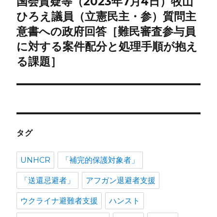
国会質疑等（2023年7月4日）牧山
次
ョ
の
ひろえ議員（立憲民主・参）質問主
投
意書への政府回答［難民審査参与員
ン
稿:
に対する案件配分と処理手順が抱え
る課題］
タグ
UNHCR
「補完的保護対象者」
「送還忌避者」
アフガン退避者支援
ウクライナ避難者支援
ハンスト