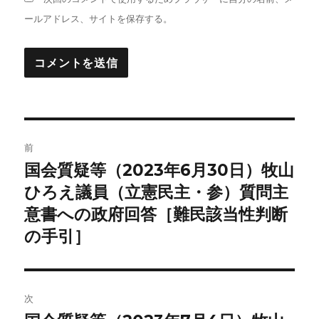
ールアドレス、サイトを保存する。
投
前
稿
国会質疑等（2023年6月30日）牧山
前
の
ひろえ議員（立憲民主・参）質問主
ナ
投
意書への政府回答［難民該当性判断
ビ
稿:
の手引］
ゲ
ー
次
シ