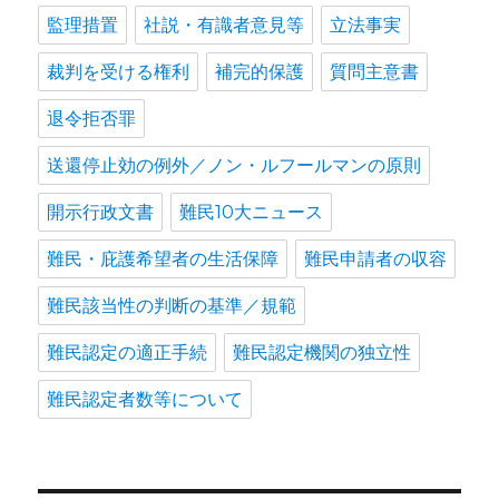
監理措置
社説・有識者意見等
立法事実
裁判を受ける権利
補完的保護
質問主意書
退令拒否罪
送還停止効の例外／ノン・ルフールマンの原則
開示行政文書
難民10大ニュース
難民・庇護希望者の生活保障
難民申請者の収容
難民該当性の判断の基準／規範
難民認定の適正手続
難民認定機関の独立性
難民認定者数等について