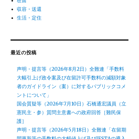
在留
収容・送還
生活・定住
最近の投稿
声明・提言等（2026年8月2日）全難連「手数料
大幅引上げ政令案及び在留許可手数料の減額対象
者のガイドライン（案）に対するパブリックコメ
ントについて」
国会質疑等（2026年7月10日）石橋通宏議員（立
憲民主・参）質問主意書への政府回答［難民保
護］
声明・提言等（2026年5月18日）全難連「在留期
間更新等の手数料の大幅値上げ及びJESTAの導入