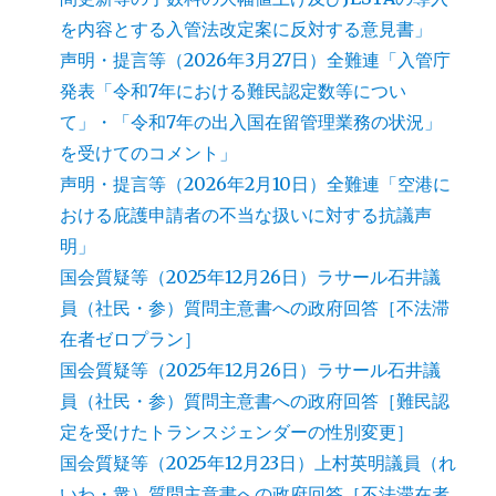
を内容とする入管法改定案に反対する意見書」
声明・提言等（2026年3月27日）全難連「入管庁
発表「令和7年における難民認定数等につい
て」・「令和7年の出入国在留管理業務の状況」
を受けてのコメント」
声明・提言等（2026年2月10日）全難連「空港に
おける庇護申請者の不当な扱いに対する抗議声
明」
国会質疑等（2025年12月26日）ラサール石井議
員（社民・参）質問主意書への政府回答［不法滞
在者ゼロプラン］
国会質疑等（2025年12月26日）ラサール石井議
員（社民・参）質問主意書への政府回答［難民認
定を受けたトランスジェンダーの性別変更］
国会質疑等（2025年12月23日）上村英明議員（れ
いわ・衆）質問主意書への政府回答［不法滞在者