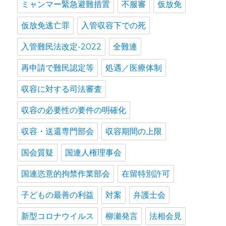
ミャンマー緊急避難措置
不服審
仮放免
仮放免逃亡罪
入管収容下での死
入管難民法改定-2022
全難連
再申請で難民認定等
処遇／医療体制
収容に対する司法審査
収容の必要性の要件の明確化
収容・送還専門部会
収容期間の上限
国会質疑
国連人権理事会
国連恣意的拘禁作業部会
在留特別許可
子どもの最善の利益
対案
弁護士会
新型コロナウイルス
柳瀬発言
法相会見