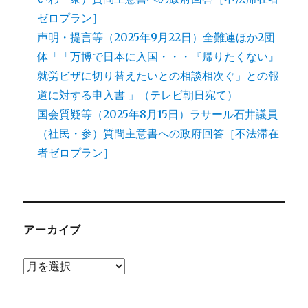
ゼロプラン］
声明・提言等（2025年9月22日）全難連ほか2団
体「「万博で日本に入国・・・『帰りたくない』
就労ビザに切り替えたいとの相談相次ぐ」との報
道に対する申入書 」（テレビ朝日宛て）
国会質疑等（2025年8月15日）ラサール石井議員
（社民・参）質問主意書への政府回答［不法滞在
者ゼロプラン］
アーカイブ
ア
ー
カ