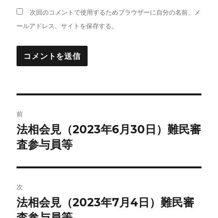
次回のコメントで使用するためブラウザーに自分の名前、メ
ールアドレス、サイトを保存する。
投
前
稿
法相会見（2023年6月30日）難民審
前
の
査参与員等
ナ
投
ビ
稿:
ゲ
次
法相会見（2023年7月4日）難民審
次
ー
の
査参与員等