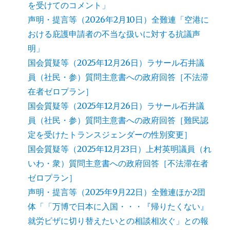
を受けてのコメント」
声明・提言等（2026年2月10日）全難連「空港に
おける庇護申請者の不当な扱いに対する抗議声
明」
国会質疑等（2025年12月26日）ラサール石井議
員（社民・参）質問主意書への政府回答［不法滞
在者ゼロプラン］
国会質疑等（2025年12月26日）ラサール石井議
員（社民・参）質問主意書への政府回答［難民認
定を受けたトランスジェンダーの性別変更］
国会質疑等（2025年12月23日）上村英明議員（れ
いわ・衆）質問主意書への政府回答［不法滞在者
ゼロプラン］
声明・提言等（2025年9月22日）全難連ほか2団
体「「万博で日本に入国・・・『帰りたくない』
就労ビザに切り替えたいとの相談相次ぐ」との報