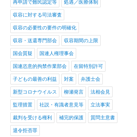
再申請で難民認定等
処遇／医療体制
収容に対する司法審査
収容の必要性の要件の明確化
収容・送還専門部会
収容期間の上限
国会質疑
国連人権理事会
国連恣意的拘禁作業部会
在留特別許可
子どもの最善の利益
対案
弁護士会
新型コロナウイルス
柳瀬発言
法相会見
監理措置
社説・有識者意見等
立法事実
裁判を受ける権利
補完的保護
質問主意書
退令拒否罪