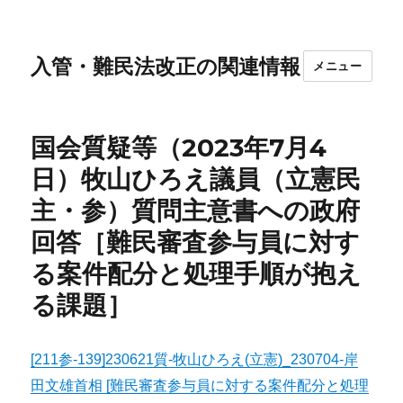
入管・難民法改正の関連情報
メニュー
国会質疑等（2023年7月4
日）牧山ひろえ議員（立憲民
主・参）質問主意書への政府
回答［難民審査参与員に対す
る案件配分と処理手順が抱え
る課題］
[211参-139]230621質-牧山ひろえ(立憲)_230704-岸
田文雄首相 [難民審査参与員に対する案件配分と処理