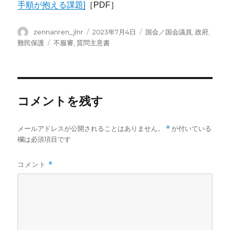
手順が抱える課題]
［PDF］
投
投
カ
zennanren_jlnr
2023年7月4日
国会／国会議員
,
政府
,
稿
稿
テ
タ
難民保護
不服審
,
質問主意書
者
日:
ゴ
グ
リ
ー
コメントを残す
メールアドレスが公開されることはありません。
*
が付いている
欄は必須項目です
コメント
*