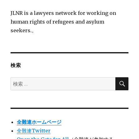
JLNR is a lawyers network for working on
human rights of refugees and asylum
seekers.。
検索
検
検
索
索:
全難連ホームページ
全難連Twitter