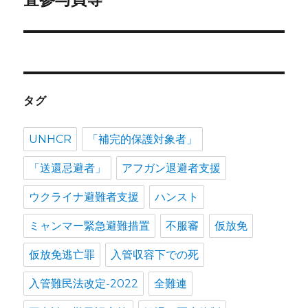
シ
投
稿:
ョ
ン
タグ
UNHCR
「補完的保護対象者」
「送還忌避者」
アフガン退避者支援
ウクライナ避難者支援
ハンスト
ミャンマー緊急避難措置
不服審
仮放免
仮放免逃亡罪
入管収容下での死
入管難民法改定-2022
全難連