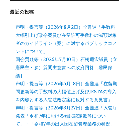
最近の投稿
声明・提言等（2026年8月2日）全難連「手数料
大幅引上げ政令案及び在留許可手数料の減額対象
者のガイドライン（案）に対するパブリックコメ
ントについて」
国会質疑等（2026年7月10日）石橋通宏議員（立
憲民主・参）質問主意書への政府回答［難民保
護］
声明・提言等（2026年5月18日）全難連「在留期
間更新等の手数料の大幅値上げ及びJESTAの導入
を内容とする入管法改定案に反対する意見書」
声明・提言等（2026年3月27日）全難連「入管庁
発表「令和7年における難民認定数等につい
て」・「令和7年の出入国在留管理業務の状況」