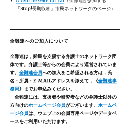
Open the Gate for All
（全難連が参加する
「Stop!長期収容」市民ネットワークのページ）
全難連へのご加入について
全難連は，難民を支援する弁護士のネットワーク団
体です。弁護士等からの会費により運営されていま
す。
全難連会員
への加入をご希望される方は，氏
名・所属・E-MAILアドレスを添えて，《
全難連事
務局
》までお申込みください。
全難連には、支援者や研究者などの
弁護士以外
の
方向けの
ホームページ会員
がございます。
ホームペ
ージ会員
は、ウェブ上の会員専用ページやデータベ
ースをご利用いただけます。