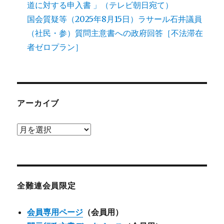
道に対する申入書 」（テレビ朝日宛て）
国会質疑等（2025年8月15日）ラサール石井議員
（社民・参）質問主意書への政府回答［不法滞在
者ゼロプラン］
アーカイブ
ア
ー
カ
イ
ブ
全難連会員限定
会員専用ページ
（会員用）