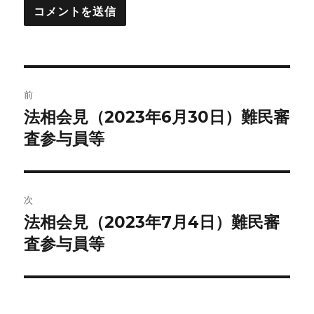
投
前
稿
法相会見（2023年6月30日）難民審
前
の
査参与員等
ナ
投
ビ
稿:
ゲ
次
法相会見（2023年7月4日）難民審
次
ー
の
査参与員等
シ
投
稿:
ョ