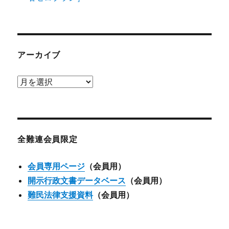
アーカイブ
ア
ー
カ
イ
ブ
全難連会員限定
会員専用ページ
（会員用）
開示行政文書データベース
（会員用）
難民法律支援資料
（会員用）