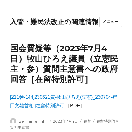
入管・難民法改正の関連情報
メニュー
国会質疑等（2023年7月4
日）牧山ひろえ議員（立憲民
主・参）質問主意書への政府
回答［在留特別許可］
[211参-144]230621質-牧山ひろえ(立憲)_230704-岸
田文雄首相 [在留特別許可]
［PDF］
投
投
カ
タ
zennanren_jlnr
2023年7月4日
在留
在留特別許可
,
稿
稿
テ
グ
質問主意書