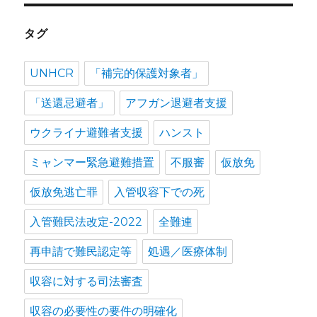
ン
タグ
UNHCR
「補完的保護対象者」
「送還忌避者」
アフガン退避者支援
ウクライナ避難者支援
ハンスト
ミャンマー緊急避難措置
不服審
仮放免
仮放免逃亡罪
入管収容下での死
入管難民法改定-2022
全難連
再申請で難民認定等
処遇／医療体制
収容に対する司法審査
収容の必要性の要件の明確化