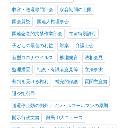
収容・送還専門部会
収容期間の上限
国会質疑
国連人権理事会
国連恣意的拘禁作業部会
在留特別許可
子どもの最善の利益
対案
弁護士会
新型コロナウイルス
柳瀬発言
法相会見
監理措置
社説・有識者意見等
立法事実
裁判を受ける権利
補完的保護
質問主意書
退令拒否罪
送還停止効の例外／ノン・ルフールマンの原則
開示行政文書
難民10大ニュース