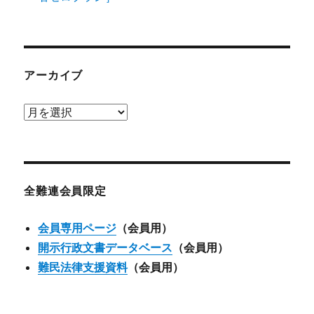
アーカイブ
ア
ー
カ
イ
ブ
全難連会員限定
会員専用ページ
（会員用）
開示行政文書データベース
（会員用）
難民法律支援資料
（会員用）