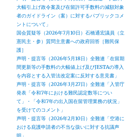
大幅引上げ政令案及び在留許可手数料の減額対象
者のガイドライン（案）に対するパブリックコメ
ントについて」
国会質疑等（2026年7月10日）石橋通宏議員（立
憲民主・参）質問主意書への政府回答［難民保
護］
声明・提言等（2026年5月18日）全難連「在留期
間更新等の手数料の大幅値上げ及びJESTAの導入
を内容とする入管法改定案に反対する意見書」
声明・提言等（2026年3月27日）全難連「入管庁
発表「令和7年における難民認定数等につい
て」・「令和7年の出入国在留管理業務の状況」
を受けてのコメント」
声明・提言等（2026年2月10日）全難連「空港に
おける庇護申請者の不当な扱いに対する抗議声
明」