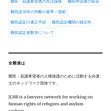
難民・庇護希望者の生活保障
難民申請者の収容
難民該当性の判断の基準／規範
難民認定の適正手続
難民認定機関の独立性
難民認定者数等について
全難連は
難民・庇護希望者の人権保護のために活動する弁護
士のネットワーク団体です。
JLNR is a lawyers network for working on
human rights of refugees and asylum
seekers.。