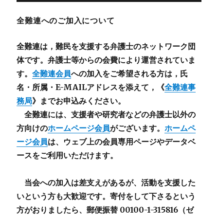
全難連へのご加入について
全難連は，難民を支援する弁護士のネットワーク団
体です。弁護士等からの会費により運営されていま
す。
全難連会員
への加入をご希望される方は，氏
名・所属・E-MAILアドレスを添えて，《
全難連事
務局
》までお申込みください。
全難連には、支援者や研究者などの
弁護士以外
の
方向けの
ホームページ会員
がございます。
ホームペ
ージ会員
は、ウェブ上の会員専用ページやデータベ
ースをご利用いただけます。
当会への加入は差支えがあるが、活動を支援した
いという方も大歓迎です。寄付をして下さるという
方がおりましたら、郵便振替 00100-1-315816（ゼ