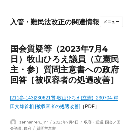
入管・難民法改正の関連情報
メニュー
国会質疑等（2023年7月4
日）牧山ひろえ議員（立憲民
主・参）質問主意書への政府
回答［被収容者の処遇改善］
[211参-143]230621質-牧山ひろえ(立憲)_230704-岸
田文雄首相 [被収容者の処遇改善]
［PDF］
投
投
カ
zennanren_jlnr
2023年7月4日
収容・送還
,
国会／国
稿
稿
テ
タ
会議員
,
政府
質問主意書