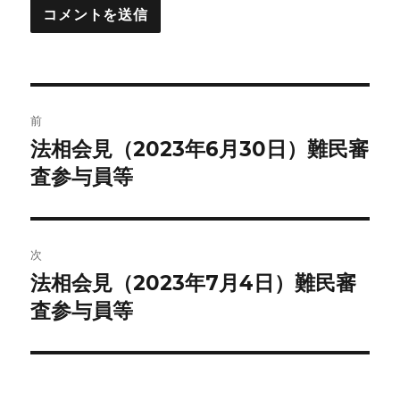
投
前
稿
法相会見（2023年6月30日）難民審
前
の
査参与員等
ナ
投
ビ
稿:
ゲ
次
法相会見（2023年7月4日）難民審
次
ー
の
査参与員等
シ
投
稿:
ョ