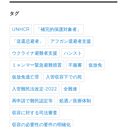
ン
タグ
UNHCR
「補完的保護対象者」
「送還忌避者」
アフガン退避者支援
ウクライナ避難者支援
ハンスト
ミャンマー緊急避難措置
不服審
仮放免
仮放免逃亡罪
入管収容下での死
入管難民法改定-2022
全難連
再申請で難民認定等
処遇／医療体制
収容に対する司法審査
収容の必要性の要件の明確化