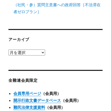
（社民・参）質問主意書への政府回答［不法滞在
者ゼロプラン］
アーカイブ
ア
ー
カ
イ
ブ
全難連会員限定
会員専用ページ
（会員用）
開示行政文書データベース
（会員用）
難民法律支援資料
（会員用）