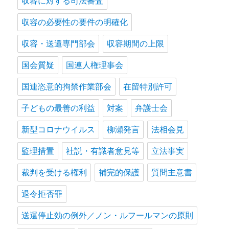
収容に対する司法審査
収容の必要性の要件の明確化
収容・送還専門部会
収容期間の上限
国会質疑
国連人権理事会
国連恣意的拘禁作業部会
在留特別許可
子どもの最善の利益
対案
弁護士会
新型コロナウイルス
柳瀬発言
法相会見
監理措置
社説・有識者意見等
立法事実
裁判を受ける権利
補完的保護
質問主意書
退令拒否罪
送還停止効の例外／ノン・ルフールマンの原則