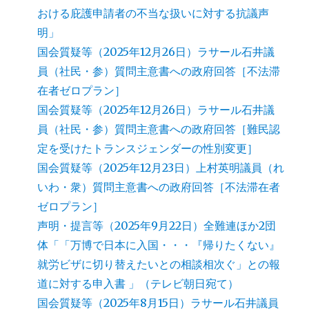
おける庇護申請者の不当な扱いに対する抗議声
明」
国会質疑等（2025年12月26日）ラサール石井議
員（社民・参）質問主意書への政府回答［不法滞
在者ゼロプラン］
国会質疑等（2025年12月26日）ラサール石井議
員（社民・参）質問主意書への政府回答［難民認
定を受けたトランスジェンダーの性別変更］
国会質疑等（2025年12月23日）上村英明議員（れ
いわ・衆）質問主意書への政府回答［不法滞在者
ゼロプラン］
声明・提言等（2025年9月22日）全難連ほか2団
体「「万博で日本に入国・・・『帰りたくない』
就労ビザに切り替えたいとの相談相次ぐ」との報
道に対する申入書 」（テレビ朝日宛て）
国会質疑等（2025年8月15日）ラサール石井議員