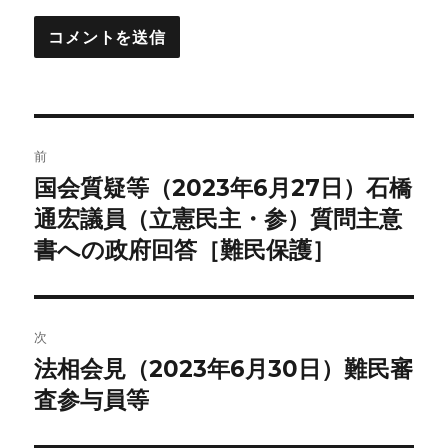
投
前
稿
国会質疑等（2023年6月27日）石橋
前
の
通宏議員（立憲民主・参）質問主意
ナ
投
書への政府回答［難民保護］
ビ
稿:
ゲ
次
ー
法相会見（2023年6月30日）難民審
次
シ
の
査参与員等
投
ョ