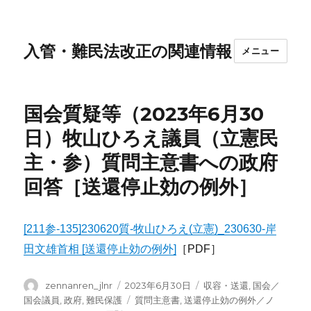
入管・難民法改正の関連情報
メニュー
国会質疑等（2023年6月30
日）牧山ひろえ議員（立憲民
主・参）質問主意書への政府
回答［送還停止効の例外］
[211参-135]230620質-牧山ひろえ(立憲)_230630-岸
田文雄首相 [送還停止効の例外]
［PDF］
投
投
カ
zennanren_jlnr
2023年6月30日
収容・送還
,
国会／
稿
稿
テ
タ
国会議員
,
政府
,
難民保護
質問主意書
,
送還停止効の例外／ノ