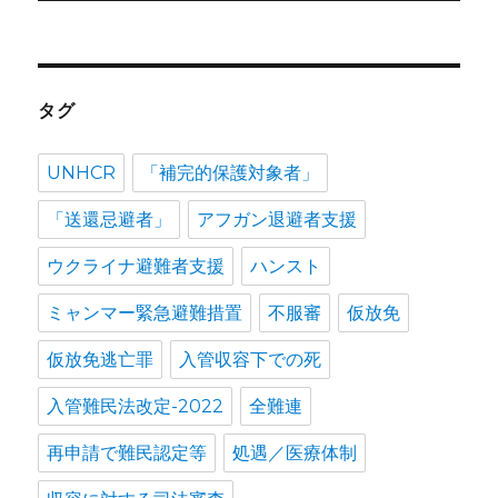
稿:
ン
タグ
UNHCR
「補完的保護対象者」
「送還忌避者」
アフガン退避者支援
ウクライナ避難者支援
ハンスト
ミャンマー緊急避難措置
不服審
仮放免
仮放免逃亡罪
入管収容下での死
入管難民法改定-2022
全難連
再申請で難民認定等
処遇／医療体制