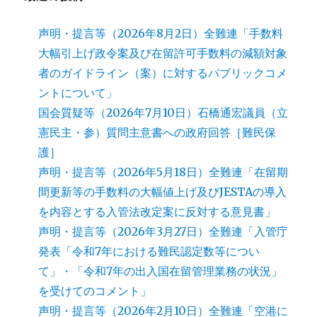
声明・提言等（2026年8月2日）全難連「手数料
大幅引上げ政令案及び在留許可手数料の減額対象
者のガイドライン（案）に対するパブリックコメ
ントについて」
国会質疑等（2026年7月10日）石橋通宏議員（立
憲民主・参）質問主意書への政府回答［難民保
護］
声明・提言等（2026年5月18日）全難連「在留期
間更新等の手数料の大幅値上げ及びJESTAの導入
を内容とする入管法改定案に反対する意見書」
声明・提言等（2026年3月27日）全難連「入管庁
発表「令和7年における難民認定数等につい
て」・「令和7年の出入国在留管理業務の状況」
を受けてのコメント」
声明・提言等（2026年2月10日）全難連「空港に