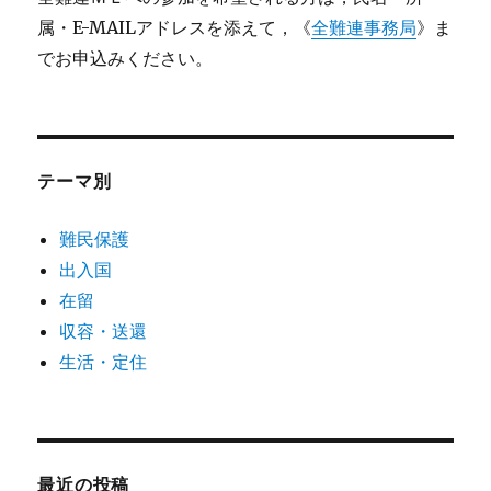
属・E-MAILアドレスを添えて，《
全難連事務局
》ま
でお申込みください。
テーマ別
難民保護
出入国
在留
収容・送還
生活・定住
最近の投稿