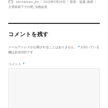
投
投
カ
タ
zennanren_jlnr
2022年11月29日
収容・送還
,
政府
稿
稿
テ
グ
入管収容下での死
,
法相会見
者
日:
ゴ
リ
ー
コメントを残す
メールアドレスが公開されることはありません。
*
が付いている
欄は必須項目です
コメント
*