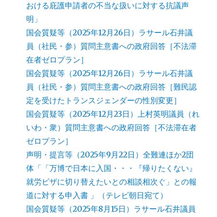
おける庇護申請者の不当な扱いに対する抗議声
明」
国会質疑等（2025年12月26日）ラサール石井議
員（社民・参）質問主意書への政府回答［不法滞
在者ゼロプラン］
国会質疑等（2025年12月26日）ラサール石井議
員（社民・参）質問主意書への政府回答［難民認
定を受けたトランスジェンダーの性別変更］
国会質疑等（2025年12月23日）上村英明議員（れ
いわ・衆）質問主意書への政府回答［不法滞在者
ゼロプラン］
声明・提言等（2025年9月22日）全難連ほか2団
体「「万博で日本に入国・・・『帰りたくない』
就労ビザに切り替えたいとの相談相次ぐ」との報
道に対する申入書 」（テレビ朝日宛て）
国会質疑等（2025年8月15日）ラサール石井議員