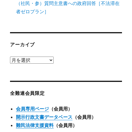
（社民・参）質問主意書への政府回答［不法滞在
者ゼロプラン］
アーカイブ
ア
ー
カ
イ
ブ
全難連会員限定
会員専用ページ
（会員用）
開示行政文書データベース
（会員用）
難民法律支援資料
（会員用）