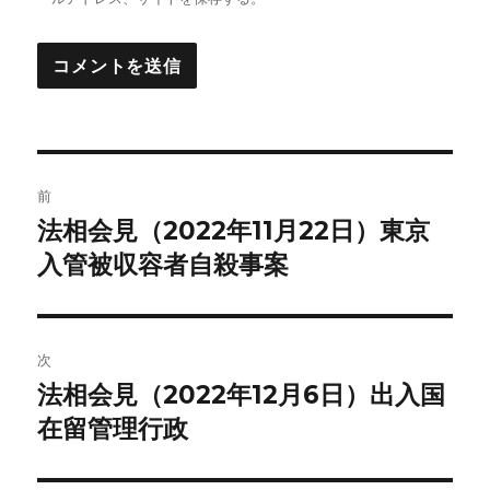
投
前
稿
法相会見（2022年11月22日）東京
前
の
入管被収容者自殺事案
ナ
投
ビ
稿:
ゲ
次
法相会見（2022年12月6日）出入国
次
ー
の
在留管理行政
シ
投
稿: