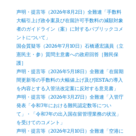
声明・提言等（2026年8月2日）全難連「手数料
大幅引上げ政令案及び在留許可手数料の減額対象
者のガイドライン（案）に対するパブリックコメ
ントについて」
国会質疑等（2026年7月10日）石橋通宏議員（立
憲民主・参）質問主意書への政府回答［難民保
護］
声明・提言等（2026年5月18日）全難連「在留期
間更新等の手数料の大幅値上げ及びJESTAの導入
を内容とする入管法改定案に反対する意見書」
声明・提言等（2026年3月27日）全難連「入管庁
発表「令和7年における難民認定数等につい
て」・「令和7年の出入国在留管理業務の状況」
を受けてのコメント」
声明・提言等（2026年2月10日）全難連「空港に