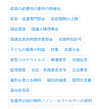
収容の必要性の要件の明確化
収容・送還専門部会
収容期間の上限
国会質疑
国連人権理事会
国連恣意的拘禁作業部会
在留特別許可
子どもの最善の利益
対案
弁護士会
新型コロナウイルス
柳瀬発言
法相会見
監理措置
社説・有識者意見等
立法事実
裁判を受ける権利
補完的保護
質問主意書
退令拒否罪
送還停止効の例外／ノン・ルフールマンの原則