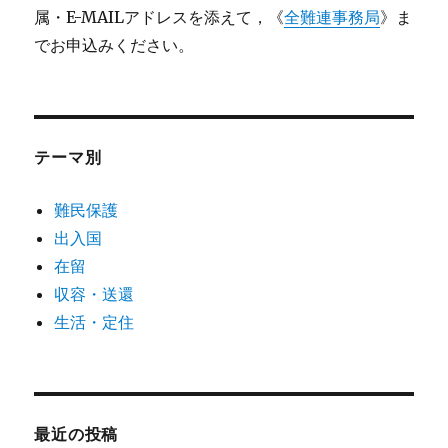
属・E-MAILアドレスを添えて，《
全難連事務局
》ま
でお申込みください。
テーマ別
難民保護
出入国
在留
収容・送還
生活・定住
最近の投稿