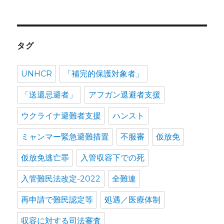
ョ
ン
タグ
UNHCR
「補完的保護対象者」
「送還忌避者」
アフガン退避者支援
ウクライナ避難者支援
ハンスト
ミャンマー緊急避難措置
不服審
仮放免
仮放免逃亡罪
入管収容下での死
入管難民法改定-2022
全難連
再申請で難民認定等
処遇／医療体制
収容に対する司法審査