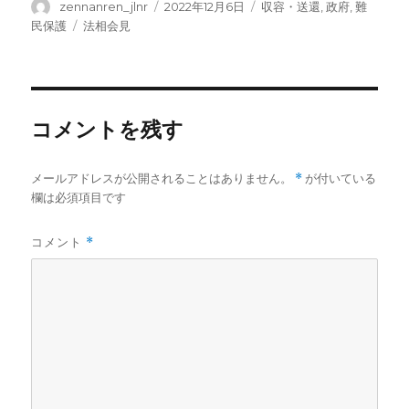
投
投
カ
zennanren_jlnr
2022年12月6日
収容・送還
,
政府
,
難
稿
稿
テ
タ
民保護
法相会見
者
日:
ゴ
グ
リ
ー
コメントを残す
メールアドレスが公開されることはありません。
*
が付いている
欄は必須項目です
コメント
*