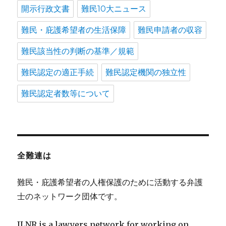
開示行政文書
難民10大ニュース
難民・庇護希望者の生活保障
難民申請者の収容
難民該当性の判断の基準／規範
難民認定の適正手続
難民認定機関の独立性
難民認定者数等について
全難連は
難民・庇護希望者の人権保護のために活動する弁護
士のネットワーク団体です。
JLNR is a lawyers network for working on