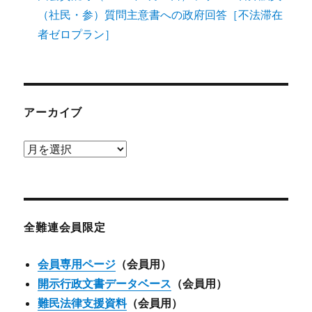
（社民・参）質問主意書への政府回答［不法滞在
者ゼロプラン］
アーカイブ
ア
ー
カ
イ
ブ
全難連会員限定
会員専用ページ
（会員用）
開示行政文書データベース
（会員用）
難民法律支援資料
（会員用）