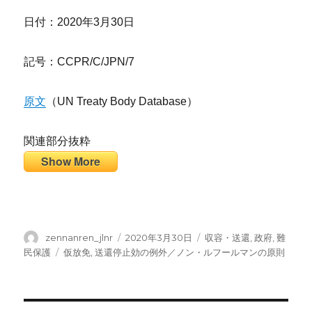
日付：2020年3月30日
記号：CCPR/C/JPN/7
原文
（UN Treaty Body Database）
関連部分抜粋
Show More
投
投
カ
zennanren_jlnr
2020年3月30日
収容・送還
,
政府
,
難
稿
稿
テ
タ
民保護
仮放免
,
送還停止効の例外／ノン・ルフールマンの原則
者
日:
ゴ
グ
リ
ー