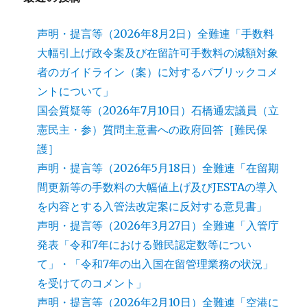
声明・提言等（2026年8月2日）全難連「手数料
大幅引上げ政令案及び在留許可手数料の減額対象
者のガイドライン（案）に対するパブリックコメ
ントについて」
国会質疑等（2026年7月10日）石橋通宏議員（立
憲民主・参）質問主意書への政府回答［難民保
護］
声明・提言等（2026年5月18日）全難連「在留期
間更新等の手数料の大幅値上げ及びJESTAの導入
を内容とする入管法改定案に反対する意見書」
声明・提言等（2026年3月27日）全難連「入管庁
発表「令和7年における難民認定数等につい
て」・「令和7年の出入国在留管理業務の状況」
を受けてのコメント」
声明・提言等（2026年2月10日）全難連「空港に