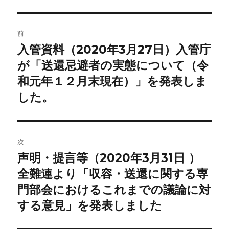
投
前
稿
入管資料（2020年3月27日）入管庁
前
の
が「送還忌避者の実態について（令
ナ
投
和元年１２月末現在）」を発表しま
ビ
稿:
した。
ゲ
ー
次
シ
声明・提言等（2020年3月31日 ）
次
ョ
の
全難連より「収容・送還に関する専
投
門部会におけるこれまでの議論に対
ン
稿:
する意見」を発表しました