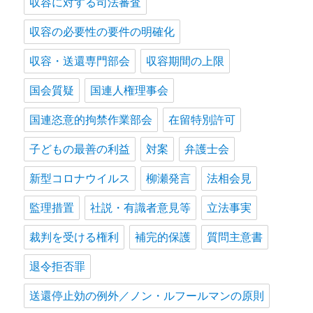
収容に対する司法審査
収容の必要性の要件の明確化
収容・送還専門部会
収容期間の上限
国会質疑
国連人権理事会
国連恣意的拘禁作業部会
在留特別許可
子どもの最善の利益
対案
弁護士会
新型コロナウイルス
柳瀬発言
法相会見
監理措置
社説・有識者意見等
立法事実
裁判を受ける権利
補完的保護
質問主意書
退令拒否罪
送還停止効の例外／ノン・ルフールマンの原則