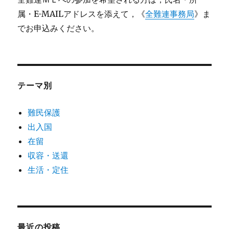
属・E-MAILアドレスを添えて，《
全難連事務局
》ま
でお申込みください。
テーマ別
難民保護
出入国
在留
収容・送還
生活・定住
最近の投稿