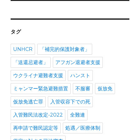
タグ
UNHCR
「補完的保護対象者」
「送還忌避者」
アフガン退避者支援
ウクライナ避難者支援
ハンスト
ミャンマー緊急避難措置
不服審
仮放免
仮放免逃亡罪
入管収容下での死
入管難民法改定-2022
全難連
再申請で難民認定等
処遇／医療体制