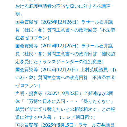
おける庇護申請者の不当な扱いに対する抗議声
明」
国会質疑等（2025年12月26日）ラサール石井議
員（社民・参）質問主意書への政府回答［不法滞
在者ゼロプラン］
国会質疑等（2025年12月26日）ラサール石井議
員（社民・参）質問主意書への政府回答［難民認
定を受けたトランスジェンダーの性別変更］
国会質疑等（2025年12月23日）上村英明議員（れ
いわ・衆）質問主意書への政府回答［不法滞在者
ゼロプラン］
声明・提言等（2025年9月22日）全難連ほか2団
体「「万博で日本に入国・・・『帰りたくない』
就労ビザに切り替えたいとの相談相次ぐ」との報
道に対する申入書 」（テレビ朝日宛て）
国会質疑等（2025年8月15日）ラサール石井議員