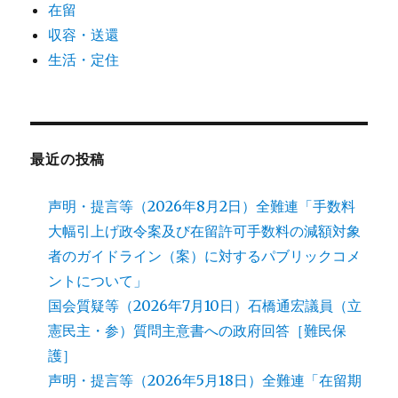
在留
収容・送還
生活・定住
最近の投稿
声明・提言等（2026年8月2日）全難連「手数料
大幅引上げ政令案及び在留許可手数料の減額対象
者のガイドライン（案）に対するパブリックコメ
ントについて」
国会質疑等（2026年7月10日）石橋通宏議員（立
憲民主・参）質問主意書への政府回答［難民保
護］
声明・提言等（2026年5月18日）全難連「在留期