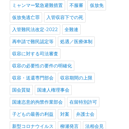
ミャンマー緊急避難措置
不服審
仮放免
仮放免逃亡罪
入管収容下での死
入管難民法改定-2022
全難連
再申請で難民認定等
処遇／医療体制
収容に対する司法審査
収容の必要性の要件の明確化
収容・送還専門部会
収容期間の上限
国会質疑
国連人権理事会
国連恣意的拘禁作業部会
在留特別許可
子どもの最善の利益
対案
弁護士会
新型コロナウイルス
柳瀬発言
法相会見