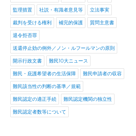
監理措置
社説・有識者意見等
立法事実
裁判を受ける権利
補完的保護
質問主意書
退令拒否罪
送還停止効の例外／ノン・ルフールマンの原則
開示行政文書
難民10大ニュース
難民・庇護希望者の生活保障
難民申請者の収容
難民該当性の判断の基準／規範
難民認定の適正手続
難民認定機関の独立性
難民認定者数等について