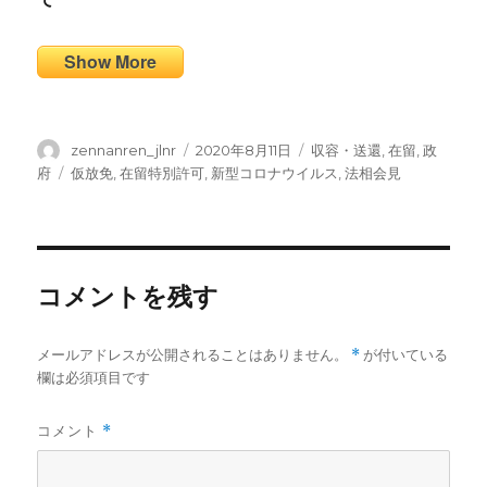
Show More
投
投
カ
zennanren_jlnr
2020年8月11日
収容・送還
,
在留
,
政
稿
稿
テ
タ
府
仮放免
,
在留特別許可
,
新型コロナウイルス
,
法相会見
者
日:
ゴ
グ
リ
ー
コメントを残す
メールアドレスが公開されることはありません。
*
が付いている
欄は必須項目です
コメント
*