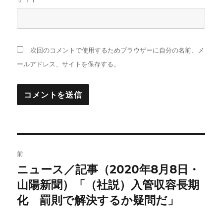
次回のコメントで使用するためブラウザーに自分の名前、メ
ールアドレス、サイトを保存する。
投
前
稿
ニュース／記事（2020年8月8日・
前
の
山陽新聞）「（社説）入管収容長期
ナ
投
化 罰則で解決するか疑問だ」
ビ
稿: