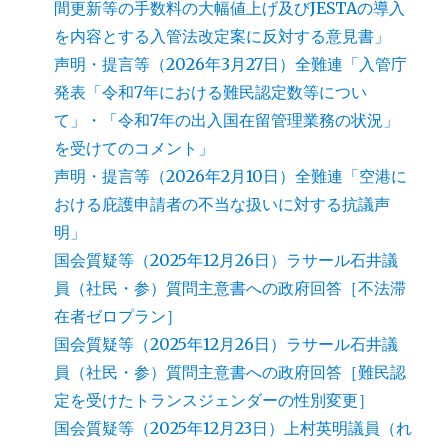
間更新等の手数料の大幅値上げ及びJESTAの導入
を内容とする入管法改定案に反対する意見書」
声明・提言等（2026年3月27日）全難連「入管庁
発表「令和7年における難民認定数等につい
て」・「令和7年の出入国在留管理業務の状況」
を受けてのコメント」
声明・提言等（2026年2月10日）全難連「空港に
おける庇護申請者の不当な扱いに対する抗議声
明」
国会質疑等（2025年12月26日）ラサール石井議
員（社民・参）質問主意書への政府回答［不法滞
在者ゼロプラン］
国会質疑等（2025年12月26日）ラサール石井議
員（社民・参）質問主意書への政府回答［難民認
定を受けたトランスジェンダーの性別変更］
国会質疑等（2025年12月23日）上村英明議員（れ