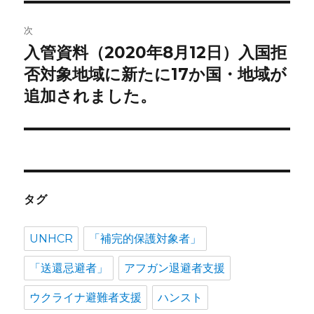
ゲ
次
ー
入管資料（2020年8月12日）入国拒
次
シ
の
否対象地域に新たに17か国・地域が
投
ョ
追加されました。
稿:
ン
タグ
UNHCR
「補完的保護対象者」
「送還忌避者」
アフガン退避者支援
ウクライナ避難者支援
ハンスト