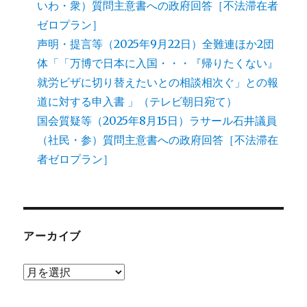
いわ・衆）質問主意書への政府回答［不法滞在者
ゼロプラン］
声明・提言等（2025年9月22日）全難連ほか2団
体「「万博で日本に入国・・・『帰りたくない』
就労ビザに切り替えたいとの相談相次ぐ」との報
道に対する申入書 」（テレビ朝日宛て）
国会質疑等（2025年8月15日）ラサール石井議員
（社民・参）質問主意書への政府回答［不法滞在
者ゼロプラン］
アーカイブ
ア
ー