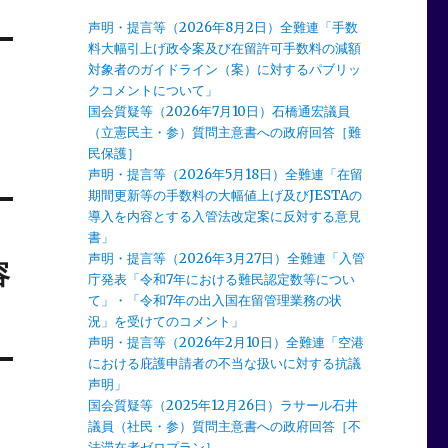
声明・提言等（2026年8月2日）全難連「手数
料大幅引上げ政令案及び在留許可手数料の減額
対象者のガイドライン（案）に対するパブリッ
クコメントについて」
国会質疑等（2026年7月10日）石橋通宏議員
（立憲民主・参）質問主意書への政府回答［難
民保護］
声明・提言等（2026年5月18日）全難連「在留
期間更新等の手数料の大幅値上げ及びJESTAの
導入を内容とする入管法改定案に反対する意見
書」
声明・提言等（2026年3月27日）全難連「入管
容
庁発表「令和7年における難民認定数等につい
て」・「令和7年の出入国在留管理業務の状
況」を受けてのコメント」
声明・提言等（2026年2月10日）全難連「空港
における庇護申請者の不当な扱いに対する抗議
声明」
国会質疑等（2025年12月26日）ラサール石井
議員（社民・参）質問主意書への政府回答［不
法滞在者ゼロプラン］