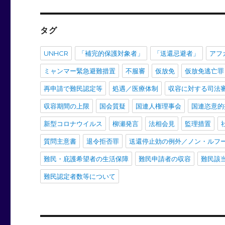
タグ
UNHCR
「補完的保護対象者」
「送還忌避者」
アフ
ミャンマー緊急避難措置
不服審
仮放免
仮放免逃亡罪
再申請で難民認定等
処遇／医療体制
収容に対する司法
収容期間の上限
国会質疑
国連人権理事会
国連恣意的
新型コロナウイルス
柳瀬発言
法相会見
監理措置
質問主意書
退令拒否罪
送還停止効の例外／ノン・ルフ
難民・庇護希望者の生活保障
難民申請者の収容
難民該
難民認定者数等について