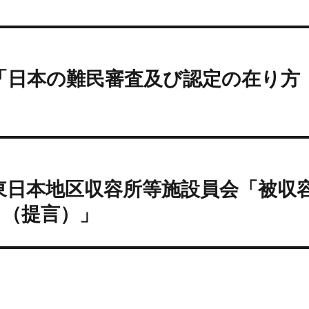
）「日本の難民審査及び認定の在り方
）東日本地区収容所等施設員会「被収
て（提言）」