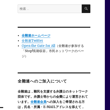
検
検
索
索:
全難連ホームページ
全難連Twitter
Open the Gate for All
（全難連が参加する
「Stop!長期収容」市民ネットワークのペー
ジ）
全難連へのご加入について
全難連は，難民を支援する弁護士のネットワーク
団体です。弁護士等からの会費により運営されて
います。
全難連会員
への加入をご希望される方
は，氏名・所属・E-MAILアドレスを添えて，