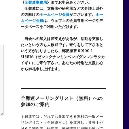
《
全難連事務局
》までお申込みください。
全難連には、支援者や研究者などの
弁護士以外
の方向けの
ホームページ会員
がございます。
ホー
ムページ会員
は、ウェブ上の会員専用ページやデ
ータベースをご利用いただけます。
当会への加入は差支えがあるが、活動を支援し
たいという方も大歓迎です。寄付をして下さると
いう方がおりましたら、郵便振替 00100-1-
315816（ゼンコクナンミンベンゴダンレンラクカ
イギ）にご寄付下さい。あなたの特別な支援に心
から御礼申し上げます。
全難連メーリングリスト（無料）への
参加のご案内
全難連では，だれでも参加できる無料の一般メー
リングリスト（全難連ＭＬ）を運営し，弁護士や
ＮＧＯ関係者，研究者，難民問題に興味を抱いて