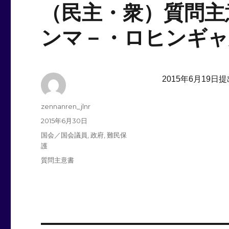
（民主・衆）質問主
ンマ－・ロヒンギャ
2015年6月19日
投
zennanren_jlnr
稿
投
2015年6月30日
者
稿
カ
国会／国会議員
,
政府
,
難民保
日:
テ
護
ゴ
タ
質問主意書
リ
グ
ー