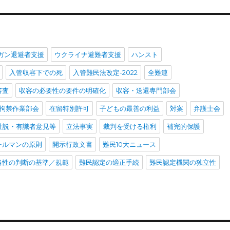
ガン退避者支援
ウクライナ避難者支援
ハンスト
入管収容下での死
入管難民法改定-2022
全難連
審査
収容の必要性の要件の明確化
収容・送還専門部会
拘禁作業部会
在留特別許可
子どもの最善の利益
対案
弁護士会
社説・有識者意見等
立法事実
裁判を受ける権利
補完的保護
ールマンの原則
開示行政文書
難民10大ニュース
当性の判断の基準／規範
難民認定の適正手続
難民認定機関の独立性