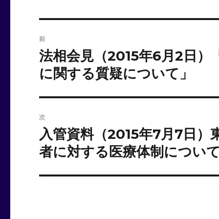
投
前
稿
法相会見（2015年6月2日
前
の
ナ
に関する質疑について」
投
ビ
稿:
ゲ
次
ー
入管資料（2015年7月7日
次
の
者に対する医療体制につい
シ
投
ョ
稿:
ン