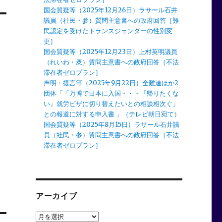
国会質疑等（2025年12月26日）ラサール石井
議員（社民・参）質問主意書への政府回答［難
民認定を受けたトランスジェンダーの性別変
更］
国会質疑等（2025年12月23日）上村英明議員
（れいわ・衆）質問主意書への政府回答［不法
滞在者ゼロプラン］
声明・提言等（2025年9月22日）全難連ほか2
団体「「万博で日本に入国・・・『帰りたくな
い』就労ビザに切り替えたいとの相談相次ぐ」
との報道に対する申入書 」（テレビ朝日宛て）
国会質疑等（2025年8月15日）ラサール石井議
員（社民・参）質問主意書への政府回答［不法
滞在者ゼロプラン］
アーカイブ
ア