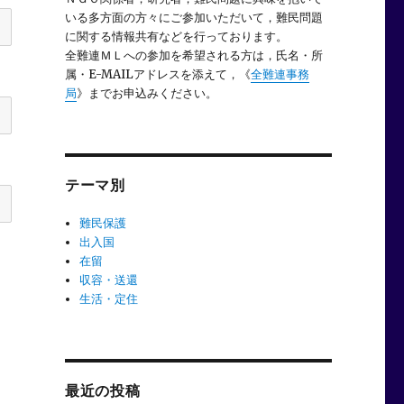
いる多方面の方々にご参加いただいて，難民問題
に関する情報共有などを行っております。
全難連ＭＬへの参加を希望される方は，氏名・所
属・E-MAILアドレスを添えて，《
全難連事務
局
》までお申込みください。
テーマ別
難民保護
出入国
在留
収容・送還
生活・定住
最近の投稿