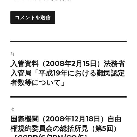
投
前
稿
入管資料（2008年2月15日）法務省
前
の
入管局「平成19年における難民認定
ナ
投
者数等について」
ビ
稿:
ゲ
次
ー
国際機関（2008年12月18日）自由
次
シ
の
権規約委員会の総括所見（第5回）
投