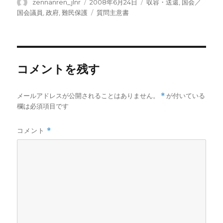
投
投
カ
zennanren_jlnr
2008年6月24日
収容・送還
,
国会／
稿
稿
テ
タ
国会議員
,
政府
,
難民保護
質問主意書
者
日:
ゴ
グ
リ
ー
コメントを残す
メールアドレスが公開されることはありません。
*
が付いている
欄は必須項目です
コメント
*