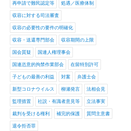
再申請で難民認定等
処遇／医療体制
収容に対する司法審査
収容の必要性の要件の明確化
収容・送還専門部会
収容期間の上限
国会質疑
国連人権理事会
国連恣意的拘禁作業部会
在留特別許可
子どもの最善の利益
対案
弁護士会
新型コロナウイルス
柳瀬発言
法相会見
監理措置
社説・有識者意見等
立法事実
裁判を受ける権利
補完的保護
質問主意書
退令拒否罪