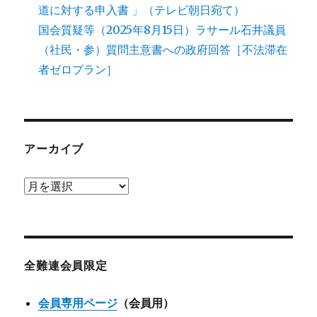
道に対する申入書 」（テレビ朝日宛て）
国会質疑等（2025年8月15日）ラサール石井議員
（社民・参）質問主意書への政府回答［不法滞在
者ゼロプラン］
アーカイブ
ア
ー
カ
イ
ブ
全難連会員限定
会員専用ページ
（会員用）