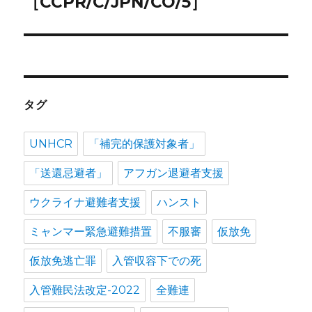
ョ
［CCPR/C/JPN/CO/5］
稿:
ン
タグ
UNHCR
「補完的保護対象者」
「送還忌避者」
アフガン退避者支援
ウクライナ避難者支援
ハンスト
ミャンマー緊急避難措置
不服審
仮放免
仮放免逃亡罪
入管収容下での死
入管難民法改定-2022
全難連