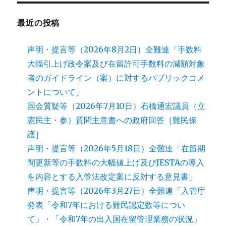
最近の投稿
声明・提言等（2026年8月2日）全難連「手数料
大幅引上げ政令案及び在留許可手数料の減額対象
者のガイドライン（案）に対するパブリックコメ
ントについて」
国会質疑等（2026年7月10日）石橋通宏議員（立
憲民主・参）質問主意書への政府回答［難民保
護］
声明・提言等（2026年5月18日）全難連「在留期
間更新等の手数料の大幅値上げ及びJESTAの導入
を内容とする入管法改定案に反対する意見書」
声明・提言等（2026年3月27日）全難連「入管庁
発表「令和7年における難民認定数等につい
て」・「令和7年の出入国在留管理業務の状況」