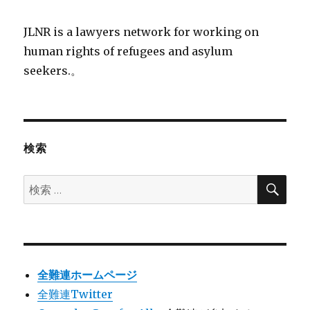
JLNR is a lawyers network for working on
human rights of refugees and asylum
seekers.。
検索
検
検
索
索:
全難連ホームページ
全難連Twitter