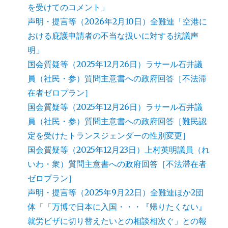
を受けてのコメント」
声明・提言等（2026年2月10日）全難連「空港に
おける庇護申請者の不当な扱いに対する抗議声
明」
国会質疑等（2025年12月26日）ラサール石井議
員（社民・参）質問主意書への政府回答［不法滞
在者ゼロプラン］
国会質疑等（2025年12月26日）ラサール石井議
員（社民・参）質問主意書への政府回答［難民認
定を受けたトランスジェンダーの性別変更］
国会質疑等（2025年12月23日）上村英明議員（れ
いわ・衆）質問主意書への政府回答［不法滞在者
ゼロプラン］
声明・提言等（2025年9月22日）全難連ほか2団
体「「万博で日本に入国・・・『帰りたくない』
就労ビザに切り替えたいとの相談相次ぐ」との報