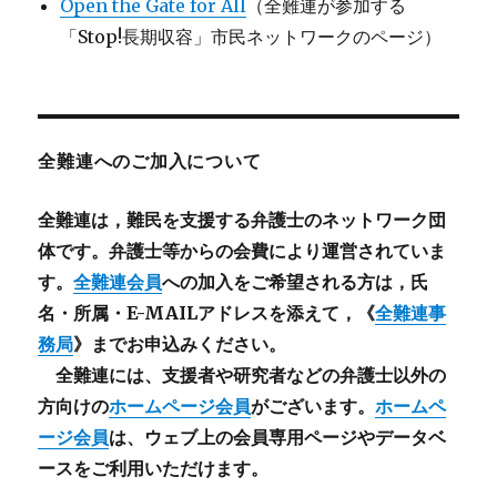
Open the Gate for All
（全難連が参加する
「Stop!長期収容」市民ネットワークのページ）
全難連へのご加入について
全難連は，難民を支援する弁護士のネットワーク団
体です。弁護士等からの会費により運営されていま
す。
全難連会員
への加入をご希望される方は，氏
名・所属・E-MAILアドレスを添えて，《
全難連事
務局
》までお申込みください。
全難連には、支援者や研究者などの
弁護士以外
の
方向けの
ホームページ会員
がございます。
ホームペ
ージ会員
は、ウェブ上の会員専用ページやデータベ
ースをご利用いただけます。