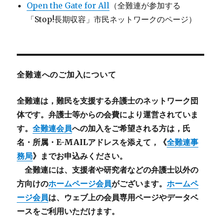
Open the Gate for All
（全難連が参加する
「Stop!長期収容」市民ネットワークのページ）
全難連へのご加入について
全難連は，難民を支援する弁護士のネットワーク団
体です。弁護士等からの会費により運営されていま
す。
全難連会員
への加入をご希望される方は，氏
名・所属・E-MAILアドレスを添えて，《
全難連事
務局
》までお申込みください。
全難連には、支援者や研究者などの
弁護士以外
の
方向けの
ホームページ会員
がございます。
ホームペ
ージ会員
は、ウェブ上の会員専用ページやデータベ
ースをご利用いただけます。