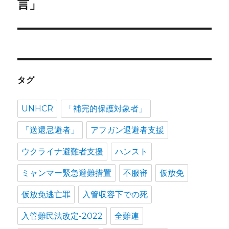
投
ョ
言」
稿:
ン
タグ
UNHCR
「補完的保護対象者」
「送還忌避者」
アフガン退避者支援
ウクライナ避難者支援
ハンスト
ミャンマー緊急避難措置
不服審
仮放免
仮放免逃亡罪
入管収容下での死
入管難民法改定-2022
全難連