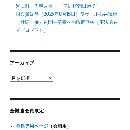
道に対する申入書 」（テレビ朝日宛て）
国会質疑等（2025年8月15日）ラサール石井議員
（社民・参）質問主意書への政府回答［不法滞在
者ゼロプラン］
アーカイブ
ア
ー
カ
イ
ブ
全難連会員限定
会員専用ページ
（会員用）