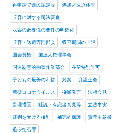
再申請で難民認定等
処遇／医療体制
収容に対する司法審査
収容の必要性の要件の明確化
収容・送還専門部会
収容期間の上限
国会質疑
国連人権理事会
国連恣意的拘禁作業部会
在留特別許可
子どもの最善の利益
対案
弁護士会
新型コロナウイルス
柳瀬発言
法相会見
監理措置
社説・有識者意見等
立法事実
裁判を受ける権利
補完的保護
質問主意書
退令拒否罪