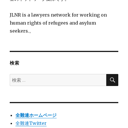
JLNR is a lawyers network for working on
human rights of refugees and asylum
seekers.。
検索
検
検
索
索:
全難連ホームページ
全難連Twitter