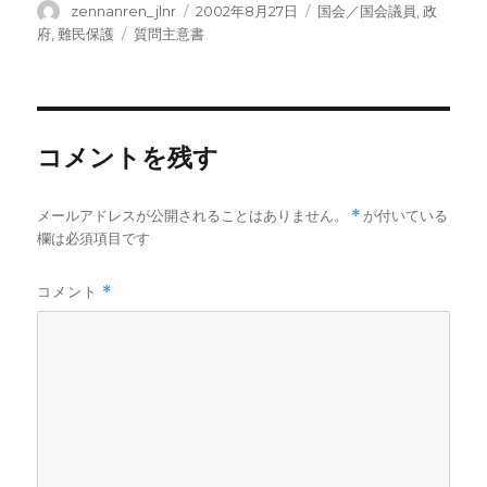
投
投
カ
zennanren_jlnr
2002年8月27日
国会／国会議員
,
政
稿
稿
テ
タ
府
,
難民保護
質問主意書
者
日:
ゴ
グ
リ
ー
コメントを残す
メールアドレスが公開されることはありません。
*
が付いている
欄は必須項目です
コメント
*