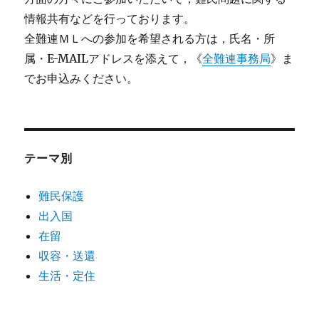
情報共有などを行っております。
全難連ＭＬへの参加を希望される方は，氏名・所
属・E-MAILアドレスを添えて，《
全難連事務局
》ま
でお申込みください。
テーマ別
難民保護
出入国
在留
収容・送還
生活・定住