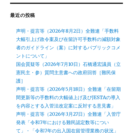
最近の投稿
声明・提言等（2026年8月2日）全難連「手数料
大幅引上げ政令案及び在留許可手数料の減額対象
者のガイドライン（案）に対するパブリックコメ
ントについて」
国会質疑等（2026年7月10日）石橋通宏議員（立
憲民主・参）質問主意書への政府回答［難民保
護］
声明・提言等（2026年5月18日）全難連「在留期
間更新等の手数料の大幅値上げ及びJESTAの導入
を内容とする入管法改定案に反対する意見書」
声明・提言等（2026年3月27日）全難連「入管庁
発表「令和7年における難民認定数等につい
て」・「令和7年の出入国在留管理業務の状況」