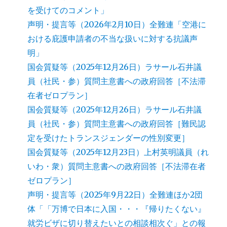
を受けてのコメント」
声明・提言等（2026年2月10日）全難連「空港に
おける庇護申請者の不当な扱いに対する抗議声
明」
国会質疑等（2025年12月26日）ラサール石井議
員（社民・参）質問主意書への政府回答［不法滞
在者ゼロプラン］
国会質疑等（2025年12月26日）ラサール石井議
員（社民・参）質問主意書への政府回答［難民認
定を受けたトランスジェンダーの性別変更］
国会質疑等（2025年12月23日）上村英明議員（れ
いわ・衆）質問主意書への政府回答［不法滞在者
ゼロプラン］
声明・提言等（2025年9月22日）全難連ほか2団
体「「万博で日本に入国・・・『帰りたくない』
就労ビザに切り替えたいとの相談相次ぐ」との報