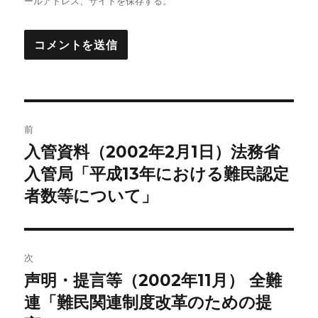
ールアドレス、サイトを保存する。
投
前
稿
入管資料（2002年2月1日）法務省
前
の
入管局「平成13年における難民認定
ナ
投
者数等について」
ビ
稿:
ゲ
次
ー
声明・提言等（2002年11月） 全難
次
シ
の
連「難民関連制度改革のための提