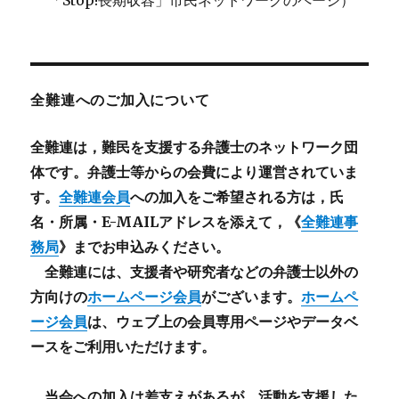
「Stop!長期収容」市民ネットワークのページ）
全難連へのご加入について
全難連は，難民を支援する弁護士のネットワーク団
体です。弁護士等からの会費により運営されていま
す。
全難連会員
への加入をご希望される方は，氏
名・所属・E-MAILアドレスを添えて，《
全難連事
務局
》までお申込みください。
全難連には、支援者や研究者などの
弁護士以外
の
方向けの
ホームページ会員
がございます。
ホームペ
ージ会員
は、ウェブ上の会員専用ページやデータベ
ースをご利用いただけます。
当会への加入は差支えがあるが、活動を支援した