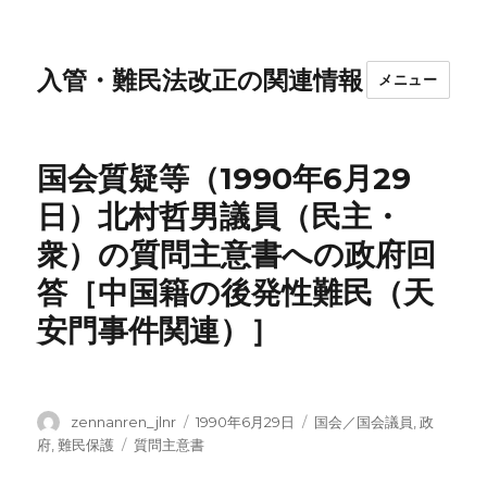
入管・難民法改正の関連情報
メニュー
国会質疑等（1990年6月29
日）北村哲男議員（民主・
衆）の質問主意書への政府回
答［中国籍の後発性難民（天
安門事件関連）］
投
投
カ
zennanren_jlnr
1990年6月29日
国会／国会議員
,
政
稿
稿
テ
タ
府
,
難民保護
質問主意書
者
日:
ゴ
グ