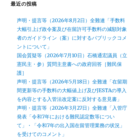
最近の投稿
声明・提言等（2026年8月2日）全難連「手数料
大幅引上げ政令案及び在留許可手数料の減額対象
者のガイドライン（案）に対するパブリックコメ
ントについて」
国会質疑等（2026年7月10日）石橋通宏議員（立
憲民主・参）質問主意書への政府回答［難民保
護］
声明・提言等（2026年5月18日）全難連「在留期
間更新等の手数料の大幅値上げ及びJESTAの導入
を内容とする入管法改定案に反対する意見書」
声明・提言等（2026年3月27日）全難連「入管庁
発表「令和7年における難民認定数等につい
て」・「令和7年の出入国在留管理業務の状況」
を受けてのコメント」