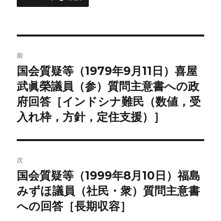
投
前
稿
国会質疑等（1979年9月11日）喜屋
前
の
武眞榮議員（参）質問主意書への政
ナ
投
府回答［インドシナ難民（数値，受
ビ
稿:
入れ枠，方針，定住支援）］
ゲ
ー
次
シ
国会質疑等（1999年8月10日）福島
次
ョ
の
みずほ議員（社民・衆）質問主意書
投
への回答［長期収容］
ン
稿: