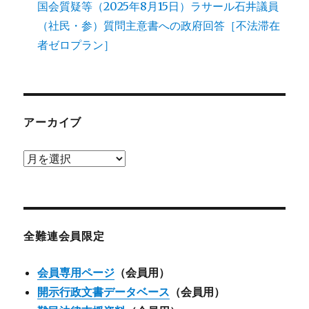
国会質疑等（2025年8月15日）ラサール石井議員
（社民・参）質問主意書への政府回答［不法滞在
者ゼロプラン］
アーカイブ
ア
ー
カ
イ
ブ
全難連会員限定
会員専用ページ
（会員用）
開示行政文書データベース
（会員用）