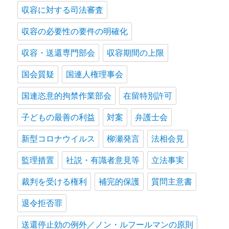
収容に対する司法審査
収容の必要性の要件の明確化
収容・送還専門部会
収容期間の上限
国会質疑
国連人権理事会
国連恣意的拘禁作業部会
在留特別許可
子どもの最善の利益
対案
弁護士会
新型コロナウイルス
柳瀬発言
法相会見
監理措置
社説・有識者意見等
立法事実
裁判を受ける権利
補完的保護
質問主意書
退令拒否罪
送還停止効の例外／ノン・ルフールマンの原則