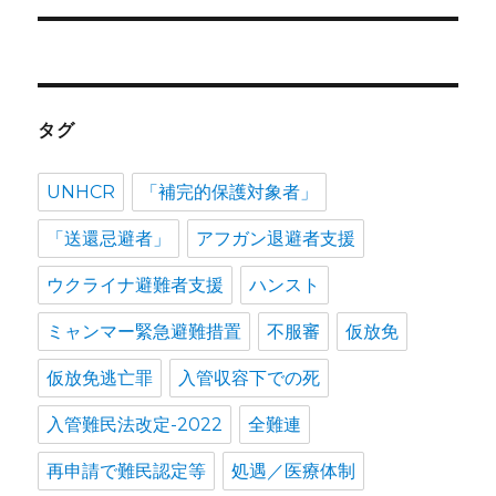
タグ
UNHCR
「補完的保護対象者」
「送還忌避者」
アフガン退避者支援
ウクライナ避難者支援
ハンスト
ミャンマー緊急避難措置
不服審
仮放免
仮放免逃亡罪
入管収容下での死
入管難民法改定-2022
全難連
再申請で難民認定等
処遇／医療体制