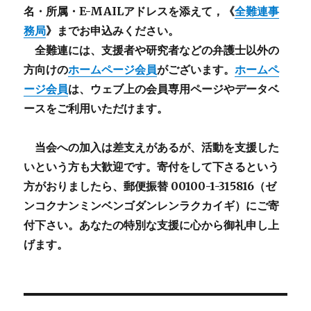
名・所属・E-MAILアドレスを添えて，《
全難連事
務局
》までお申込みください。
全難連には、支援者や研究者などの
弁護士以外
の
方向けの
ホームページ会員
がございます。
ホームペ
ージ会員
は、ウェブ上の会員専用ページやデータベ
ースをご利用いただけます。
当会への加入は差支えがあるが、活動を支援した
いという方も大歓迎です。寄付をして下さるという
方がおりましたら、郵便振替 00100-1-315816（ゼ
ンコクナンミンベンゴダンレンラクカイギ）にご寄
付下さい。あなたの特別な支援に心から御礼申し上
げます。