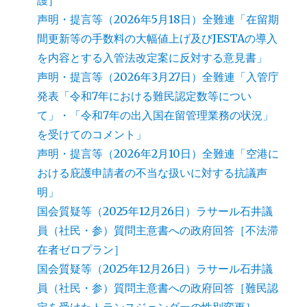
護］
声明・提言等（2026年5月18日）全難連「在留期
間更新等の手数料の大幅値上げ及びJESTAの導入
を内容とする入管法改定案に反対する意見書」
声明・提言等（2026年3月27日）全難連「入管庁
発表「令和7年における難民認定数等につい
て」・「令和7年の出入国在留管理業務の状況」
を受けてのコメント」
声明・提言等（2026年2月10日）全難連「空港に
おける庇護申請者の不当な扱いに対する抗議声
明」
国会質疑等（2025年12月26日）ラサール石井議
員（社民・参）質問主意書への政府回答［不法滞
在者ゼロプラン］
国会質疑等（2025年12月26日）ラサール石井議
員（社民・参）質問主意書への政府回答［難民認