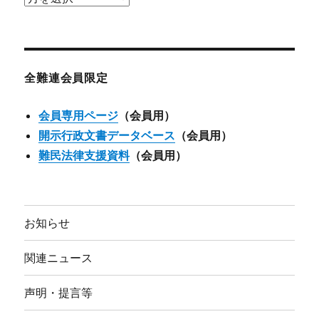
ー
カ
イ
ブ
全難連会員限定
会員専用ページ
（会員用）
開示行政文書データベース
（会員用）
難民法律支援資料
（会員用）
お知らせ
関連ニュース
声明・提言等