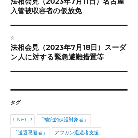
法相会見（2023年7月11日）名古屋
前
の
入管被収容者の仮放免
ナ
投
ビ
稿:
ゲ
次
法相会見（2023年7月18日）スーダ
次
ー
の
ン人に対する緊急避難措置等
シ
投
稿:
ョ
ン
タグ
UNHCR
「補完的保護対象者」
「送還忌避者」
アフガン退避者支援