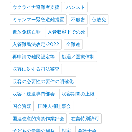
ウクライナ避難者支援
ハンスト
ミャンマー緊急避難措置
不服審
仮放免
仮放免逃亡罪
入管収容下での死
入管難民法改定-2022
全難連
再申請で難民認定等
処遇／医療体制
収容に対する司法審査
収容の必要性の要件の明確化
収容・送還専門部会
収容期間の上限
国会質疑
国連人権理事会
国連恣意的拘禁作業部会
在留特別許可
子どもの最善の利益
対案
弁護士会