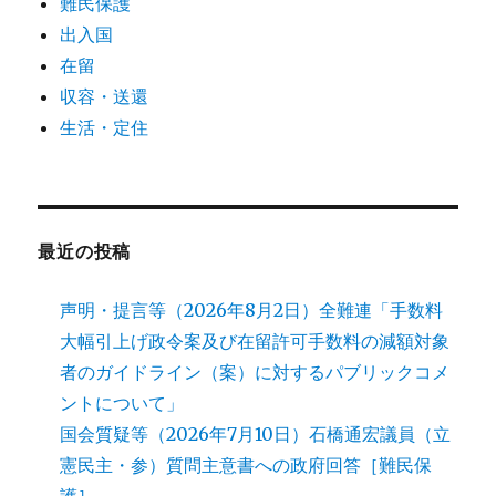
難民保護
出入国
在留
収容・送還
生活・定住
最近の投稿
声明・提言等（2026年8月2日）全難連「手数料
大幅引上げ政令案及び在留許可手数料の減額対象
者のガイドライン（案）に対するパブリックコメ
ントについて」
国会質疑等（2026年7月10日）石橋通宏議員（立
憲民主・参）質問主意書への政府回答［難民保