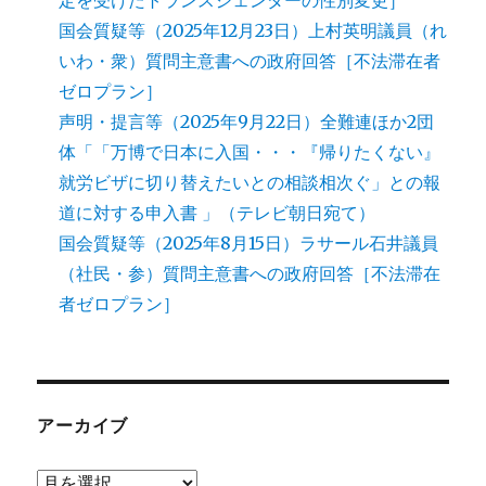
定を受けたトランスジェンダーの性別変更］
国会質疑等（2025年12月23日）上村英明議員（れ
いわ・衆）質問主意書への政府回答［不法滞在者
ゼロプラン］
声明・提言等（2025年9月22日）全難連ほか2団
体「「万博で日本に入国・・・『帰りたくない』
就労ビザに切り替えたいとの相談相次ぐ」との報
道に対する申入書 」（テレビ朝日宛て）
国会質疑等（2025年8月15日）ラサール石井議員
（社民・参）質問主意書への政府回答［不法滞在
者ゼロプラン］
アーカイブ
ア