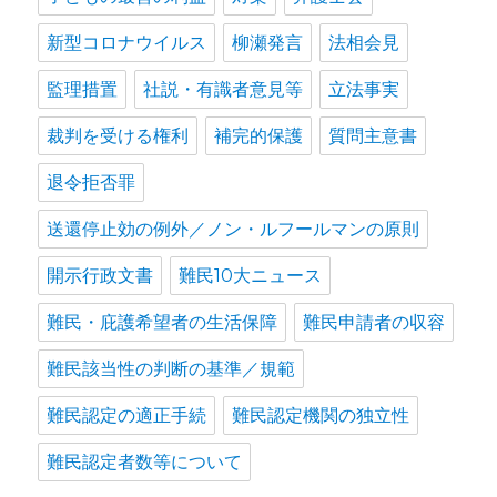
新型コロナウイルス
柳瀬発言
法相会見
監理措置
社説・有識者意見等
立法事実
裁判を受ける権利
補完的保護
質問主意書
退令拒否罪
送還停止効の例外／ノン・ルフールマンの原則
開示行政文書
難民10大ニュース
難民・庇護希望者の生活保障
難民申請者の収容
難民該当性の判断の基準／規範
難民認定の適正手続
難民認定機関の独立性
難民認定者数等について