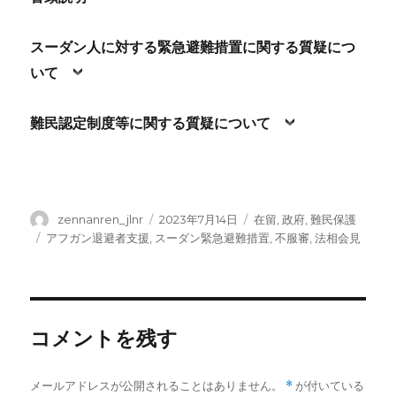
スーダン人に対する緊急避難措置に関する質疑につ
いて
難民認定制度等に関する質疑について
投
投
カ
zennanren_jlnr
2023年7月14日
在留
,
政府
,
難民保護
稿
稿
テ
タ
アフガン退避者支援
,
スーダン緊急避難措置
,
不服審
,
法相会見
者
日:
ゴ
グ
リ
ー
コメントを残す
メールアドレスが公開されることはありません。
*
が付いている