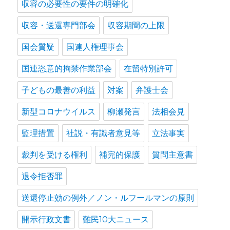
収容の必要性の要件の明確化
収容・送還専門部会
収容期間の上限
国会質疑
国連人権理事会
国連恣意的拘禁作業部会
在留特別許可
子どもの最善の利益
対案
弁護士会
新型コロナウイルス
柳瀬発言
法相会見
監理措置
社説・有識者意見等
立法事実
裁判を受ける権利
補完的保護
質問主意書
退令拒否罪
送還停止効の例外／ノン・ルフールマンの原則
開示行政文書
難民10大ニュース