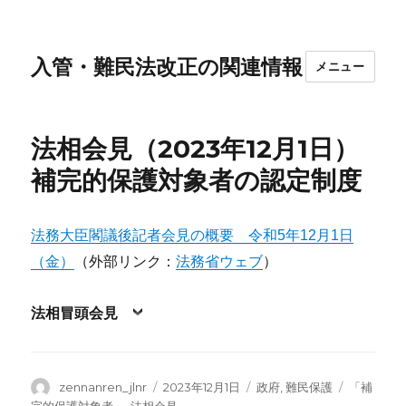
入管・難民法改正の関連情報
メニュー
法相会見（2023年12月1日）
補完的保護対象者の認定制度
法務大臣閣議後記者会見の概要 令和5年12月1日
（金）
（外部リンク：
法務省ウェブ
）
法相冒頭会見
投
投
カ
タ
zennanren_jlnr
2023年12月1日
政府
,
難民保護
「補
稿
稿
テ
グ