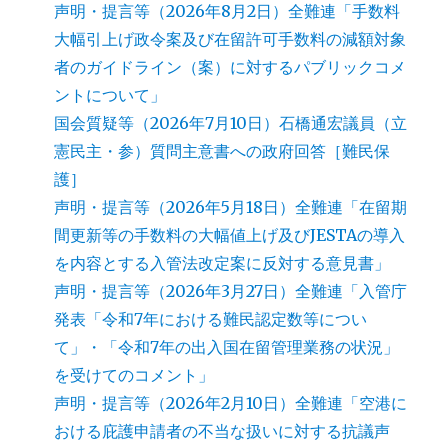
声明・提言等（2026年8月2日）全難連「手数料
大幅引上げ政令案及び在留許可手数料の減額対象
者のガイドライン（案）に対するパブリックコメ
ントについて」
国会質疑等（2026年7月10日）石橋通宏議員（立
憲民主・参）質問主意書への政府回答［難民保
護］
声明・提言等（2026年5月18日）全難連「在留期
間更新等の手数料の大幅値上げ及びJESTAの導入
を内容とする入管法改定案に反対する意見書」
声明・提言等（2026年3月27日）全難連「入管庁
発表「令和7年における難民認定数等につい
て」・「令和7年の出入国在留管理業務の状況」
を受けてのコメント」
声明・提言等（2026年2月10日）全難連「空港に
おける庇護申請者の不当な扱いに対する抗議声