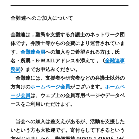
全難連へのご加入について
全難連は，難民を支援する弁護士のネットワーク団
体です。弁護士等からの会費により運営されていま
す。
全難連会員
への加入をご希望される方は，氏
名・所属・E-MAILアドレスを添えて，《
全難連事
務局
》までお申込みください。
全難連には、支援者や研究者などの
弁護士以外
の
方向けの
ホームページ会員
がございます。
ホームペ
ージ会員
は、ウェブ上の会員専用ページやデータベ
ースをご利用いただけます。
当会への加入は差支えがあるが、活動を支援した
いという方も大歓迎です。寄付をして下さるという
方がおりましたら、郵便振替 00100-1-315816（ゼ