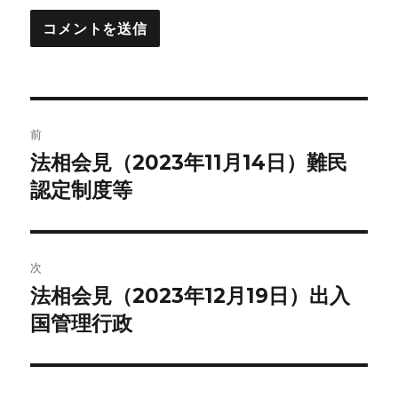
投
前
稿
法相会見（2023年11月14日）難民
前
の
認定制度等
ナ
投
ビ
稿:
ゲ
次
法相会見（2023年12月19日）出入
次
ー
の
国管理行政
シ
投
稿:
ョ