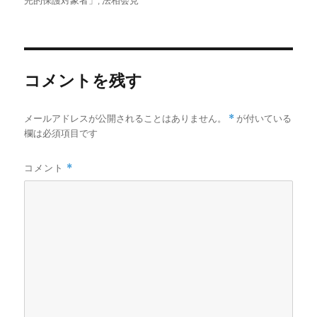
完的保護対象者」
,
法相会見
者
日:
ゴ
リ
ー
コメントを残す
メールアドレスが公開されることはありません。
*
が付いている
欄は必須項目です
コメント
*