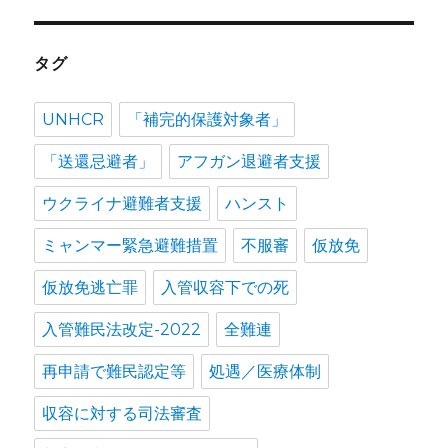
ン
タグ
UNHCR
「補完的保護対象者」
「送還忌避者」
アフガン退避者支援
ウクライナ避難者支援
ハンスト
ミャンマー緊急避難措置
不服審
仮放免
仮放免逃亡罪
入管収容下での死
入管難民法改定-2022
全難連
再申請で難民認定等
処遇／医療体制
収容に対する司法審査