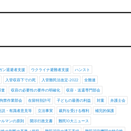
ガン退避者支援
ウクライナ避難者支援
ハンスト
入管収容下での死
入管難民法改定-2022
全難連
審査
収容の必要性の要件の明確化
収容・送還専門部会
拘禁作業部会
在留特別許可
子どもの最善の利益
対案
弁護士会
社説・有識者意見等
立法事実
裁判を受ける権利
補完的保護
ールマンの原則
開示行政文書
難民10大ニュース