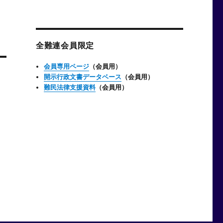
ー
カ
イ
ブ
全難連会員限定
会員専用ページ
（会員用）
開示行政文書データベース
（会員用）
難民法律支援資料
（会員用）