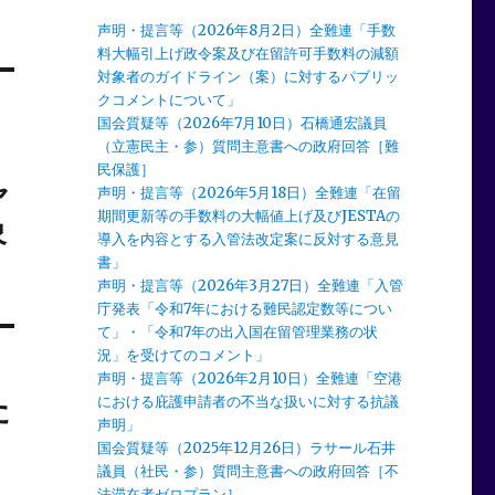
声明・提言等（2026年8月2日）全難連「手数
料大幅引上げ政令案及び在留許可手数料の減額
対象者のガイドライン（案）に対するパブリッ
クコメントについて」
国会質疑等（2026年7月10日）石橋通宏議員
（立憲民主・参）質問主意書への政府回答［難
民保護］
ャ
声明・提言等（2026年5月18日）全難連「在留
期間更新等の手数料の大幅値上げ及びJESTAの
象
導入を内容とする入管法改定案に反対する意見
書」
声明・提言等（2026年3月27日）全難連「入管
庁発表「令和7年における難民認定数等につい
て」・「令和7年の出入国在留管理業務の状
況」を受けてのコメント」
声明・提言等（2026年2月10日）全難連「空港
た
における庇護申請者の不当な扱いに対する抗議
声明」
国会質疑等（2025年12月26日）ラサール石井
議員（社民・参）質問主意書への政府回答［不
法滞在者ゼロプラン］