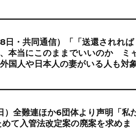
月8日・共同通信）「「送還されれば
案、本当にこのままでいいのか ミ
の外国人や日本人の妻がいる人も対
9日）全難連ほか6団体より声明「私
ためて入管法改定案の廃案を求めま