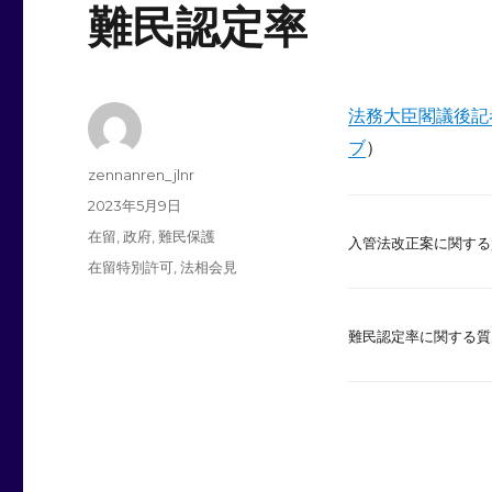
難民認定率
法務大臣閣議後記
ブ
）
投
zennanren_jlnr
稿
投
2023年5月9日
者
稿
カ
在留
,
政府
,
難民保護
入管法改正案に関す
日:
テ
タ
在留特別許可
,
法相会見
ゴ
グ
リ
ー
難民認定率に関する