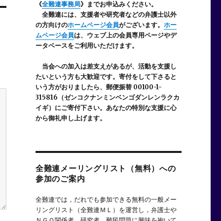
《
全難連事務局
》までお申込みください。
全難連には、支援者や研究者などの
弁護士以外
の方向けの
ホームページ会員
がございます。
ホー
ムページ会員
は、ウェブ上の会員専用ページやデ
ータベースをご利用いただけます。
当会への加入は差支えがあるが、活動を支援し
たいという方も大歓迎です。寄付をして下さると
いう方がおりましたら、郵便振替 00100-1-
315816（ゼンコクナンミンベンゴダンレンラクカ
イギ）にご寄付下さい。あなたの特別な支援に心
から御礼申し上げます。
全難連メーリングリスト（無料）への
参加のご案内
全難連では，だれでも参加できる無料の一般メー
リングリスト（全難連ＭＬ）を運営し，弁護士や
ＮＧＯ関係者，研究者，難民問題に興味を抱いて