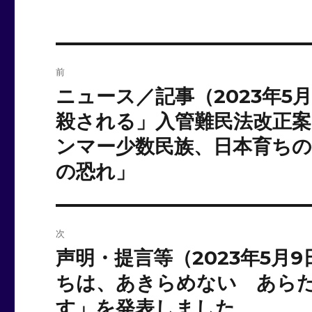
投
前
稿
ニュース／記事（2023年5
前
の
ナ
殺される」入管難民法改正
投
ンマー少数民族、日本育ち
ビ
稿:
の恐れ」
ゲ
ー
シ
次
声明・提言等（2023年5月
次
ョ
の
ちは、あきらめない あら
ン
投
す」を発表しました