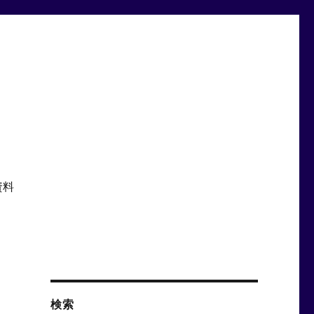
資料
；
検索