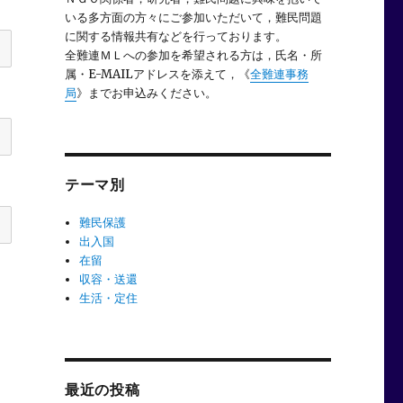
いる多方面の方々にご参加いただいて，難民問題
に関する情報共有などを行っております。
全難連ＭＬへの参加を希望される方は，氏名・所
属・E-MAILアドレスを添えて，《
全難連事務
局
》までお申込みください。
テーマ別
難民保護
出入国
在留
収容・送還
生活・定住
最近の投稿