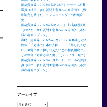
国会質疑等（2025年12月26日）ラサール石井
議員（社民・参）質問主意書への政府回答［難
民認定を受けたトランスジェンダーの性別変
更］
国会質疑等（2025年12月23日）上村英明議員
（れいわ・衆）質問主意書への政府回答［不法
滞在者ゼロプラン］
声明・提言等（2025年9月22日）全難連ほか2
団体「「万博で日本に入国・・・『帰りたくな
い』就労ビザに切り替えたいとの相談相次ぐ」
との報道に対する申入書 」（テレビ朝日宛て）
国会質疑等（2025年8月15日）ラサール石井議
員（社民・参）質問主意書への政府回答［不法
滞在者ゼロプラン］
アーカイブ
ア