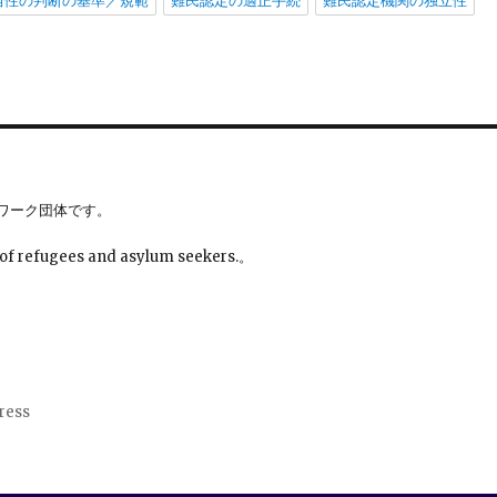
当性の判断の基準／規範
難民認定の適正手続
難民認定機関の独立性
ワーク団体です。
 of refugees and asylum seekers.。
ress