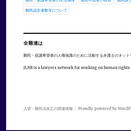
難民・庇護希望者の生活保障
難民申請者の収容
難民該
難民認定者数等について
全難連は
難民・庇護希望者の人権保護のために活動する弁護士のネット
JLNR is a lawyers network for working on human rights
入管・難民法改正の関連情報
Proudly powered by WordP