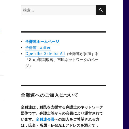
検
検
索
索:
ェ
全難連ホームページ
全難連Twitter
Open the Gate for All
（全難連が参加する
「Stop!長期収容」市民ネットワークのペー
ジ）
全難連へのご加入について
全難連は，難民を支援する弁護士のネットワーク
団体です。弁護士等からの会費により運営されて
います。
全難連会員
への加入をご希望される方
は，氏名・所属・E-MAILアドレスを添えて，