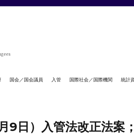
ugees
府
国会／国会議員
入管
国際社会／国際機関
統計
5月9日）入管法改正法案