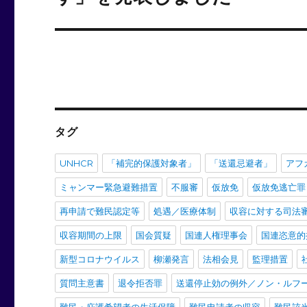
稿:
タグ
UNHCR
「補完的保護対象者」
「送還忌避者」
アフ
ミャンマー緊急避難措置
不服審
仮放免
仮放免逃亡罪
再申請で難民認定等
処遇／医療体制
収容に対する司法
収容期間の上限
国会質疑
国連人権理事会
国連恣意的
新型コロナウイルス
柳瀬発言
法相会見
監理措置
質問主意書
退令拒否罪
送還停止効の例外／ノン・ルフ