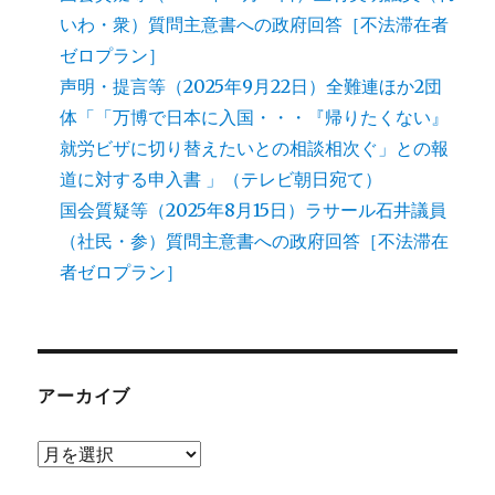
いわ・衆）質問主意書への政府回答［不法滞在者
ゼロプラン］
声明・提言等（2025年9月22日）全難連ほか2団
体「「万博で日本に入国・・・『帰りたくない』
就労ビザに切り替えたいとの相談相次ぐ」との報
道に対する申入書 」（テレビ朝日宛て）
国会質疑等（2025年8月15日）ラサール石井議員
（社民・参）質問主意書への政府回答［不法滞在
者ゼロプラン］
アーカイブ
ア
ー