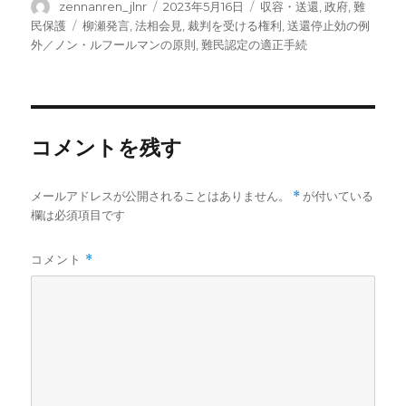
投
投
カ
zennanren_jlnr
2023年5月16日
収容・送還
,
政府
,
難
稿
稿
テ
タ
民保護
柳瀬発言
,
法相会見
,
裁判を受ける権利
,
送還停止効の例
者
日:
ゴ
グ
外／ノン・ルフールマンの原則
,
難民認定の適正手続
リ
ー
コメントを残す
メールアドレスが公開されることはありません。
*
が付いている
欄は必須項目です
コメント
*