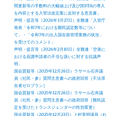
間更新等の手数料の大幅値上げ及びJESTAの導入
を内容とする入管法改定案に反対する意見書」
声明・提言等（2026年3月27日）全難連「入管庁
発表「令和7年における難民認定数等につい
て」・「令和7年の出入国在留管理業務の状況」
を受けてのコメント」
声明・提言等（2026年2月10日）全難連「空港に
おける庇護申請者の不当な扱いに対する抗議声
明」
国会質疑等（2025年12月26日）ラサール石井議
員（社民・参）質問主意書への政府回答［不法滞
在者ゼロプラン］
国会質疑等（2025年12月26日）ラサール石井議
員（社民・参）質問主意書への政府回答［難民認
定を受けたトランスジェンダーの性別変更］
国会質疑等（2025年12月23日）上村英明議員（れ