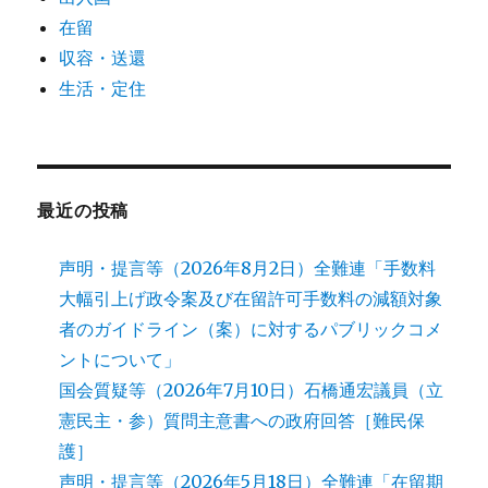
在留
収容・送還
生活・定住
最近の投稿
声明・提言等（2026年8月2日）全難連「手数料
大幅引上げ政令案及び在留許可手数料の減額対象
者のガイドライン（案）に対するパブリックコメ
ントについて」
国会質疑等（2026年7月10日）石橋通宏議員（立
憲民主・参）質問主意書への政府回答［難民保
護］
声明・提言等（2026年5月18日）全難連「在留期