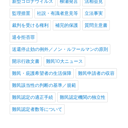
新型コロナウイルス
柳瀬発言
法相会見
監理措置
社説・有識者意見等
立法事実
裁判を受ける権利
補完的保護
質問主意書
退令拒否罪
送還停止効の例外／ノン・ルフールマンの原則
開示行政文書
難民10大ニュース
難民・庇護希望者の生活保障
難民申請者の収容
難民該当性の判断の基準／規範
難民認定の適正手続
難民認定機関の独立性
難民認定者数等について