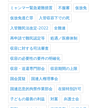
ミャンマー緊急避難措置
不服審
仮放免
仮放免逃亡罪
入管収容下での死
入管難民法改定-2022
全難連
再申請で難民認定等
処遇／医療体制
収容に対する司法審査
収容の必要性の要件の明確化
収容・送還専門部会
収容期間の上限
国会質疑
国連人権理事会
国連恣意的拘禁作業部会
在留特別許可
子どもの最善の利益
対案
弁護士会