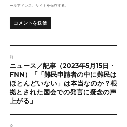
ールアドレス、サイトを保存する。
投
前
稿
ニュース／記事（2023年5月15日・
前
の
FNN）「「難民申請者の中に難民は
ナ
投
ほとんどいない」は本当なのか？根
ビ
稿:
拠とされた国会での発言に疑念の声
ゲ
上がる」
ー
シ
次