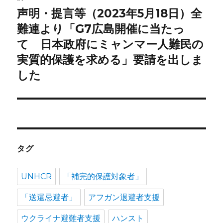
ョ
声明・提言等（2023年5月18日）全
次
の
難連より「G7広島開催に当たっ
ン
投
て 日本政府にミャンマー人難民の
稿:
実質的保護を求める」要請を出しま
した
タグ
UNHCR
「補完的保護対象者」
「送還忌避者」
アフガン退避者支援
ウクライナ避難者支援
ハンスト