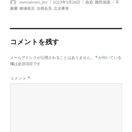
投
投
カ
タ
zennanren_jlnr
2023年5月26日
政府
,
難民保護
不
稿
稿
テ
グ
服審
,
柳瀬発言
,
法相会見
,
立法事実
者
日:
ゴ
リ
ー
コメントを残す
メールアドレスが公開されることはありません。
*
が付いている
欄は必須項目です
コメント
*