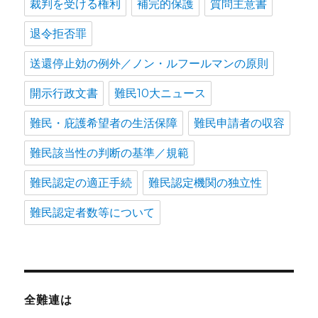
裁判を受ける権利
補完的保護
質問主意書
退令拒否罪
送還停止効の例外／ノン・ルフールマンの原則
開示行政文書
難民10大ニュース
難民・庇護希望者の生活保障
難民申請者の収容
難民該当性の判断の基準／規範
難民認定の適正手続
難民認定機関の独立性
難民認定者数等について
全難連は