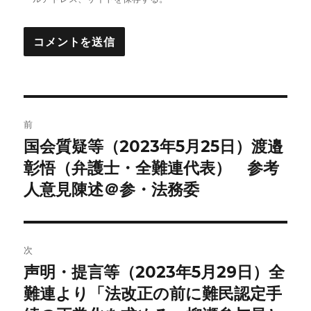
投
前
稿
国会質疑等（2023年5月25日）渡邉
前
の
彰悟（弁護士・全難連代表） 参考
ナ
投
人意見陳述＠参・法務委
ビ
稿:
ゲ
次
ー
声明・提言等（2023年5月29日）全
次
シ
の
難連より「法改正の前に難民認定手
投