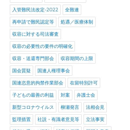
入管難民法改定-2022
全難連
再申請で難民認定等
処遇／医療体制
収容に対する司法審査
収容の必要性の要件の明確化
収容・送還専門部会
収容期間の上限
国会質疑
国連人権理事会
国連恣意的拘禁作業部会
在留特別許可
子どもの最善の利益
対案
弁護士会
新型コロナウイルス
柳瀬発言
法相会見
監理措置
社説・有識者意見等
立法事実