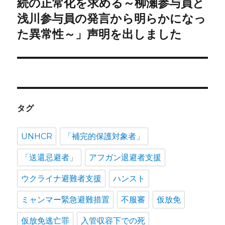
ョ
続の正常化を求める～柳瀬参与員と
稿:
浅川参与員の発言から明らかになっ
ン
た異常性～」声明を出しました
タグ
UNHCR
「補完的保護対象者」
「送還忌避者」
アフガン退避者支援
ウクライナ避難者支援
ハンスト
ミャンマー緊急避難措置
不服審
仮放免
仮放免逃亡罪
入管収容下での死