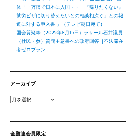
体「「万博で日本に入国・・・『帰りたくない』
就労ビザに切り替えたいとの相談相次ぐ」との報
道に対する申入書 」（テレビ朝日宛て）
国会質疑等（2025年8月15日）ラサール石井議員
（社民・参）質問主意書への政府回答［不法滞在
者ゼロプラン］
アーカイブ
ア
ー
カ
イ
ブ
全難連会員限定