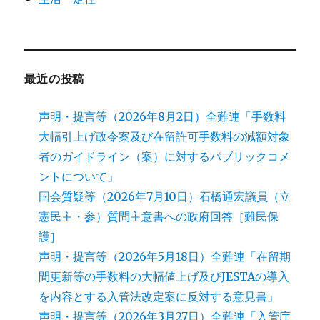
最近の投稿
声明・提言等（2026年8月2日）全難連「手数料
大幅引上げ政令案及び在留許可手数料の減額対象
者のガイドライン（案）に対するパブリックコメ
ントについて」
国会質疑等（2026年7月10日）石橋通宏議員（立
憲民主・参）質問主意書への政府回答［難民保
護］
声明・提言等（2026年5月18日）全難連「在留期
間更新等の手数料の大幅値上げ及びJESTAの導入
を内容とする入管法改定案に反対する意見書」
声明・提言等（2026年3月27日）全難連「入管庁