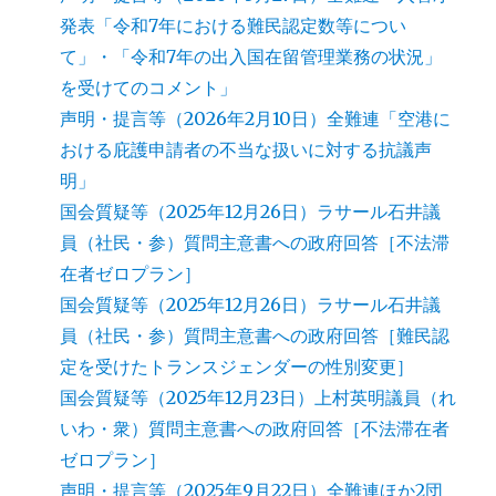
発表「令和7年における難民認定数等につい
て」・「令和7年の出入国在留管理業務の状況」
を受けてのコメント」
声明・提言等（2026年2月10日）全難連「空港に
おける庇護申請者の不当な扱いに対する抗議声
明」
国会質疑等（2025年12月26日）ラサール石井議
員（社民・参）質問主意書への政府回答［不法滞
在者ゼロプラン］
国会質疑等（2025年12月26日）ラサール石井議
員（社民・参）質問主意書への政府回答［難民認
定を受けたトランスジェンダーの性別変更］
国会質疑等（2025年12月23日）上村英明議員（れ
いわ・衆）質問主意書への政府回答［不法滞在者
ゼロプラン］
声明・提言等（2025年9月22日）全難連ほか2団