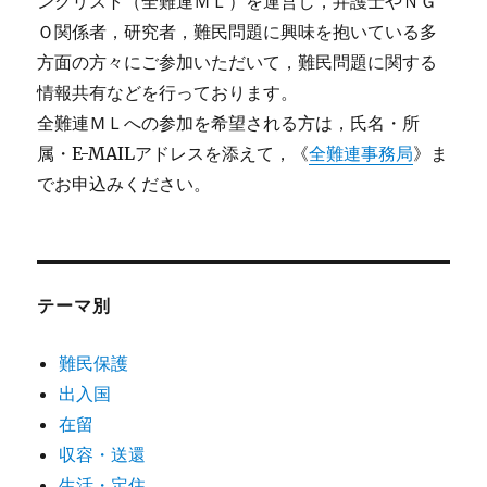
ングリスト（全難連ＭＬ）を運営し，弁護士やＮＧ
Ｏ関係者，研究者，難民問題に興味を抱いている多
方面の方々にご参加いただいて，難民問題に関する
情報共有などを行っております。
全難連ＭＬへの参加を希望される方は，氏名・所
属・E-MAILアドレスを添えて，《
全難連事務局
》ま
でお申込みください。
テーマ別
難民保護
出入国
在留
収容・送還
生活・定住