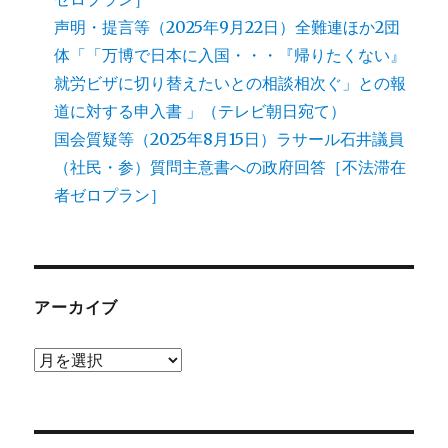
声明・提言等（2025年9月22日）全難連ほか2団
体「「万博で日本に入国・・・『帰りたくない』
就労ビザに切り替えたいとの相談相次ぐ」との報
道に対する申入書 」（テレビ朝日宛て）
国会質疑等（2025年8月15日）ラサール石井議員
（社民・参）質問主意書への政府回答［不法滞在
者ゼロプラン］
アーカイブ
ア
ー
カ
イ