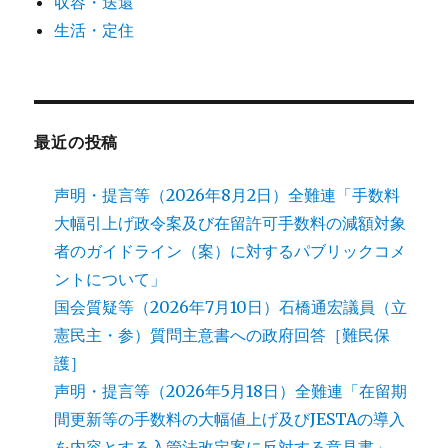
収容・送還
生活・定住
最近の投稿
声明・提言等（2026年8月2日）全難連「手数料
大幅引上げ政令案及び在留許可手数料の減額対象
者のガイドライン（案）に対するパブリックコメ
ントについて」
国会質疑等（2026年7月10日）石橋通宏議員（立
憲民主・参）質問主意書への政府回答［難民保
護］
声明・提言等（2026年5月18日）全難連「在留期
間更新等の手数料の大幅値上げ及びJESTAの導入
を内容とする入管法改定案に反対する意見書」