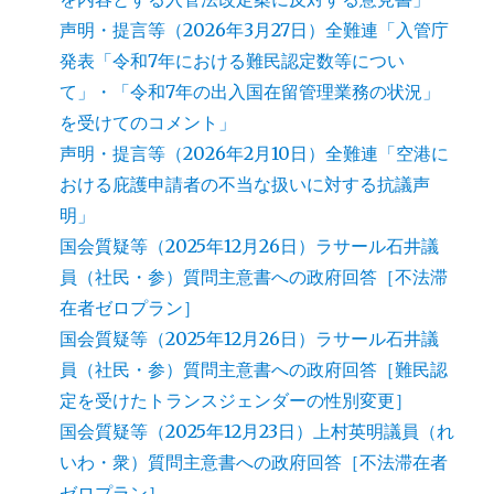
声明・提言等（2026年3月27日）全難連「入管庁
発表「令和7年における難民認定数等につい
て」・「令和7年の出入国在留管理業務の状況」
を受けてのコメント」
声明・提言等（2026年2月10日）全難連「空港に
おける庇護申請者の不当な扱いに対する抗議声
明」
国会質疑等（2025年12月26日）ラサール石井議
員（社民・参）質問主意書への政府回答［不法滞
在者ゼロプラン］
国会質疑等（2025年12月26日）ラサール石井議
員（社民・参）質問主意書への政府回答［難民認
定を受けたトランスジェンダーの性別変更］
国会質疑等（2025年12月23日）上村英明議員（れ
いわ・衆）質問主意書への政府回答［不法滞在者
ゼロプラン］