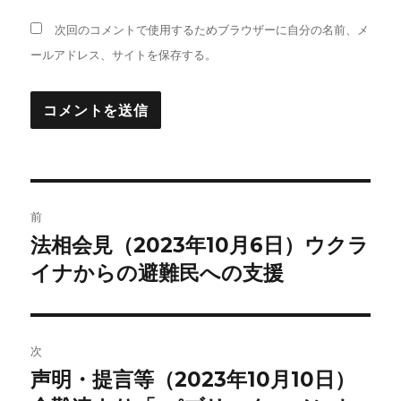
次回のコメントで使用するためブラウザーに自分の名前、メ
ールアドレス、サイトを保存する。
投
前
稿
法相会見（2023年10月6日）ウクラ
前
の
イナからの避難民への支援
ナ
投
ビ
稿:
ゲ
次
声明・提言等（2023年10月10日）
次
ー