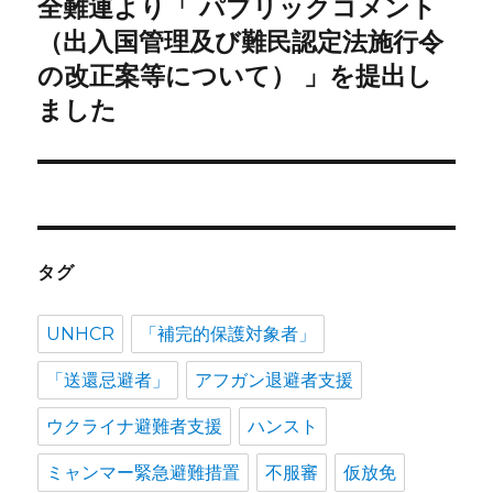
の
全難連より「 パブリックコメント
シ
投
（出入国管理及び難民認定法施行令
稿:
ョ
の改正案等について） 」を提出し
ました
ン
タグ
UNHCR
「補完的保護対象者」
「送還忌避者」
アフガン退避者支援
ウクライナ避難者支援
ハンスト
ミャンマー緊急避難措置
不服審
仮放免