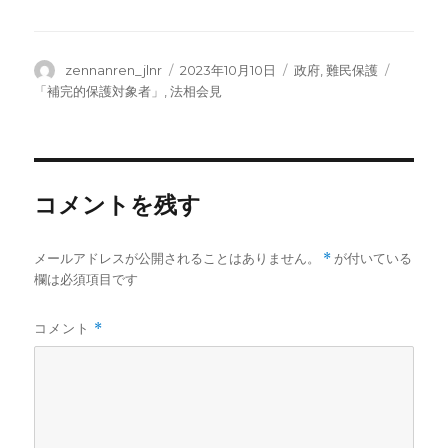
投
投
カ
タ
zennanren_jlnr
2023年10月10日
政府
,
難民保護
稿
稿
テ
グ
「補完的保護対象者」
,
法相会見
者
日:
ゴ
リ
ー
コメントを残す
メールアドレスが公開されることはありません。
*
が付いている
欄は必須項目です
コメント
*