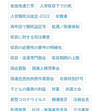
仮放免逃亡罪
入管収容下での死
入管難民法改定-2022
全難連
再申請で難民認定等
処遇／医療体制
収容に対する司法審査
収容の必要性の要件の明確化
収容・送還専門部会
収容期間の上限
国会質疑
国連人権理事会
国連恣意的拘禁作業部会
在留特別許可
子どもの最善の利益
対案
弁護士会
新型コロナウイルス
柳瀬発言
法相会見
監理措置
社説・有識者意見等
立法事実