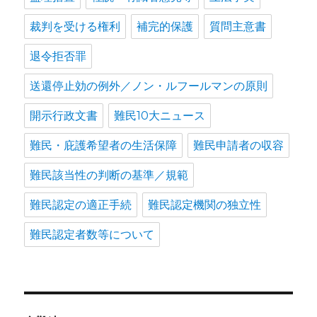
裁判を受ける権利
補完的保護
質問主意書
退令拒否罪
送還停止効の例外／ノン・ルフールマンの原則
開示行政文書
難民10大ニュース
難民・庇護希望者の生活保障
難民申請者の収容
難民該当性の判断の基準／規範
難民認定の適正手続
難民認定機関の独立性
難民認定者数等について