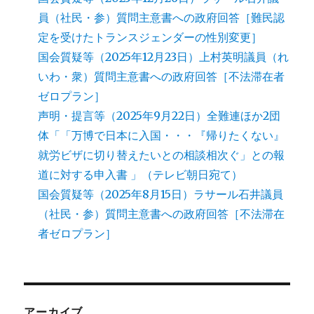
員（社民・参）質問主意書への政府回答［難民認
定を受けたトランスジェンダーの性別変更］
国会質疑等（2025年12月23日）上村英明議員（れ
いわ・衆）質問主意書への政府回答［不法滞在者
ゼロプラン］
声明・提言等（2025年9月22日）全難連ほか2団
体「「万博で日本に入国・・・『帰りたくない』
就労ビザに切り替えたいとの相談相次ぐ」との報
道に対する申入書 」（テレビ朝日宛て）
国会質疑等（2025年8月15日）ラサール石井議員
（社民・参）質問主意書への政府回答［不法滞在
者ゼロプラン］
アーカイブ