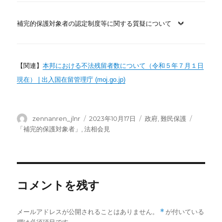
補完的保護対象者の認定制度等に関する質疑について
【関連】
本邦における不法残留者数について（令和５年７月１日
現在） | 出入国在留管理庁 (moj.go.jp)
投
投
カ
タ
zennanren_jlnr
2023年10月17日
政府
,
難民保護
稿
稿
テ
グ
「補完的保護対象者」
,
法相会見
者
日:
ゴ
リ
ー
コメントを残す
メールアドレスが公開されることはありません。
*
が付いている