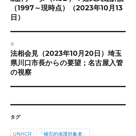
の
（1997～現時点）（2023年10月13
ナ
投
日）
ビ
稿:
ゲ
次
ー
法相会見（2023年10月20日）埼玉
次
シ
の
県川口市長からの要望；名古屋入管
投
ョ
の視察
稿:
ン
タグ
UNHCR
「補完的保護対象者」