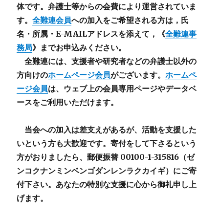
体です。弁護士等からの会費により運営されていま
す。
全難連会員
への加入をご希望される方は，氏
名・所属・E-MAILアドレスを添えて，《
全難連事
務局
》までお申込みください。
全難連には、支援者や研究者などの
弁護士以外
の
方向けの
ホームページ会員
がございます。
ホームペ
ージ会員
は、ウェブ上の会員専用ページやデータベ
ースをご利用いただけます。
当会への加入は差支えがあるが、活動を支援した
いという方も大歓迎です。寄付をして下さるという
方がおりましたら、郵便振替 00100-1-315816（ゼ
ンコクナンミンベンゴダンレンラクカイギ）にご寄
付下さい。あなたの特別な支援に心から御礼申し上
げます。