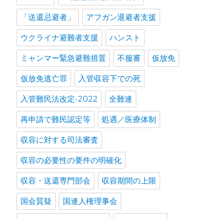
「送還忌避者」
アフガン退避者支援
ウクライナ避難者支援
ハンスト
ミャンマー緊急避難措置
不服審
仮放免
仮放免逃亡罪
入管収容下での死
入管難民法改定-2022
全難連
再申請で難民認定等
処遇／医療体制
収容に対する司法審査
収容の必要性の要件の明確化
収容・送還専門部会
収容期間の上限
国会質疑
国連人権理事会