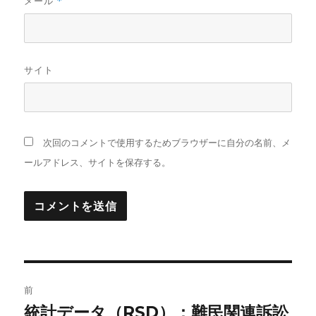
メール
*
サイト
次回のコメントで使用するためブラウザーに自分の名前、メ
ールアドレス、サイトを保存する。
投
前
稿
統計データ（RSD）：難民関連訴訟
前