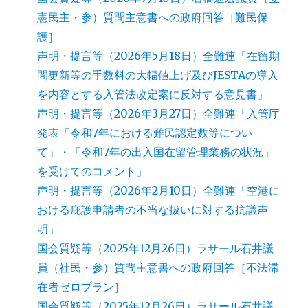
憲民主・参）質問主意書への政府回答［難民保
護］
声明・提言等（2026年5月18日）全難連「在留期
間更新等の手数料の大幅値上げ及びJESTAの導入
を内容とする入管法改定案に反対する意見書」
声明・提言等（2026年3月27日）全難連「入管庁
発表「令和7年における難民認定数等につい
て」・「令和7年の出入国在留管理業務の状況」
を受けてのコメント」
声明・提言等（2026年2月10日）全難連「空港に
おける庇護申請者の不当な扱いに対する抗議声
明」
国会質疑等（2025年12月26日）ラサール石井議
員（社民・参）質問主意書への政府回答［不法滞
在者ゼロプラン］
国会質疑等（2025年12月26日）ラサール石井議