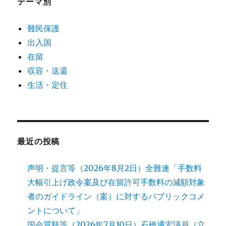
テーマ別
難民保護
出入国
在留
収容・送還
生活・定住
最近の投稿
声明・提言等（2026年8月2日）全難連「手数料
大幅引上げ政令案及び在留許可手数料の減額対象
者のガイドライン（案）に対するパブリックコメ
ントについて」
国会質疑等（2026年7月10日）石橋通宏議員（立