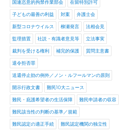
国連恣意的拘禁作業部会
在留特別許可
子どもの最善の利益
対案
弁護士会
新型コロナウイルス
柳瀬発言
法相会見
監理措置
社説・有識者意見等
立法事実
裁判を受ける権利
補完的保護
質問主意書
退令拒否罪
送還停止効の例外／ノン・ルフールマンの原則
開示行政文書
難民10大ニュース
難民・庇護希望者の生活保障
難民申請者の収容
難民該当性の判断の基準／規範
難民認定の適正手続
難民認定機関の独立性