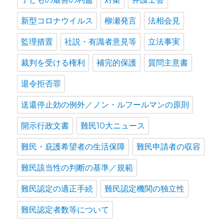
新型コロナウイルス
柳瀬発言
法相会見
監理措置
社説・有識者意見等
立法事実
裁判を受ける権利
補完的保護
質問主意書
退令拒否罪
送還停止効の例外／ノン・ルフールマンの原則
開示行政文書
難民10大ニュース
難民・庇護希望者の生活保障
難民申請者の収容
難民該当性の判断の基準／規範
難民認定の適正手続
難民認定機関の独立性
難民認定者数等について