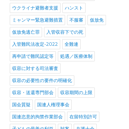
ウクライナ避難者支援
ハンスト
ミャンマー緊急避難措置
不服審
仮放免
仮放免逃亡罪
入管収容下での死
入管難民法改定-2022
全難連
再申請で難民認定等
処遇／医療体制
収容に対する司法審査
収容の必要性の要件の明確化
収容・送還専門部会
収容期間の上限
国会質疑
国連人権理事会
国連恣意的拘禁作業部会
在留特別許可
子どもの最善の利益
対案
弁護士会