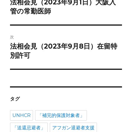
法相会見（2023年9月1日）大阪入
前
の
管の常勤医師
ナ
投
ビ
稿:
ゲ
次
法相会見（2023年9月8日）在留特
次
ー
の
別許可
シ
投
稿:
ョ
ン
タグ
UNHCR
「補完的保護対象者」
「送還忌避者」
アフガン退避者支援