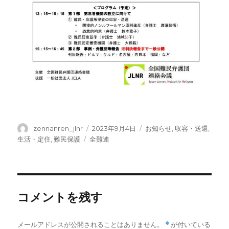
投
投
カ
zennanren_jlnr
2023年9月4日
お知らせ
,
収容・送還
,
稿
稿
テ
タ
生活・定住
,
難民保護
全難連
者
日:
ゴ
グ
リ
ー
コメントを残す
メールアドレスが公開されることはありません。
*
が付いている