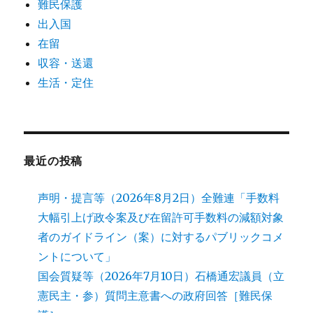
難民保護
出入国
在留
収容・送還
生活・定住
最近の投稿
声明・提言等（2026年8月2日）全難連「手数料
大幅引上げ政令案及び在留許可手数料の減額対象
者のガイドライン（案）に対するパブリックコメ
ントについて」
国会質疑等（2026年7月10日）石橋通宏議員（立
憲民主・参）質問主意書への政府回答［難民保