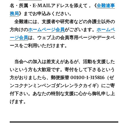
名・所属・E-MAILアドレスを添えて，《
全難連事
務局
》までお申込みください。
全難連には、支援者や研究者などの
弁護士以外
の
方向けの
ホームページ会員
がございます。
ホームペ
ージ会員
は、ウェブ上の会員専用ページやデータベ
ースをご利用いただけます。
当会への加入は差支えがあるが、活動を支援した
いという方も大歓迎です。寄付をして下さるという
方がおりましたら、郵便振替 00100-1-315816（ゼ
ンコクナンミンベンゴダンレンラクカイギ）にご寄
付下さい。あなたの特別な支援に心から御礼申し上
げます。