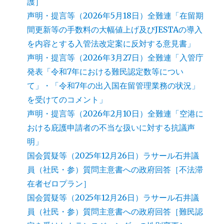
護］
声明・提言等（2026年5月18日）全難連「在留期
間更新等の手数料の大幅値上げ及びJESTAの導入
を内容とする入管法改定案に反対する意見書」
声明・提言等（2026年3月27日）全難連「入管庁
発表「令和7年における難民認定数等につい
て」・「令和7年の出入国在留管理業務の状況」
を受けてのコメント」
声明・提言等（2026年2月10日）全難連「空港に
おける庇護申請者の不当な扱いに対する抗議声
明」
国会質疑等（2025年12月26日）ラサール石井議
員（社民・参）質問主意書への政府回答［不法滞
在者ゼロプラン］
国会質疑等（2025年12月26日）ラサール石井議
員（社民・参）質問主意書への政府回答［難民認