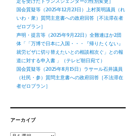
定を受けたトランスジェンダーの性別変更］
国会質疑等（2025年12月23日）上村英明議員（れ
いわ・衆）質問主意書への政府回答［不法滞在者
ゼロプラン］
声明・提言等（2025年9月22日）全難連ほか2団
体「「万博で日本に入国・・・『帰りたくない』
就労ビザに切り替えたいとの相談相次ぐ」との報
道に対する申入書 」（テレビ朝日宛て）
国会質疑等（2025年8月15日）ラサール石井議員
（社民・参）質問主意書への政府回答［不法滞在
者ゼロプラン］
アーカイブ
ア