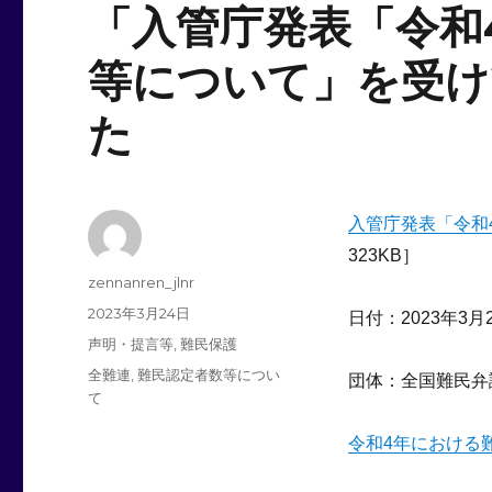
「入管庁発表「令和
等について」を受け
た
入管庁発表「令和
323KB］
投
zennanren_jlnr
稿
投
2023年3月24日
日付：2023年3月
者
稿
カ
声明・提言等
,
難民保護
日:
テ
タ
全難連
,
難民認定者数等につい
団体：全国難民弁
ゴ
グ
て
リ
ー
令和4年における難民