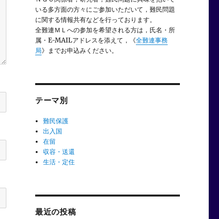
いる多方面の方々にご参加いただいて，難民問題
に関する情報共有などを行っております。
全難連ＭＬへの参加を希望される方は，氏名・所
属・E-MAILアドレスを添えて，《
全難連事務
局
》までお申込みください。
テーマ別
難民保護
出入国
在留
収容・送還
生活・定住
最近の投稿