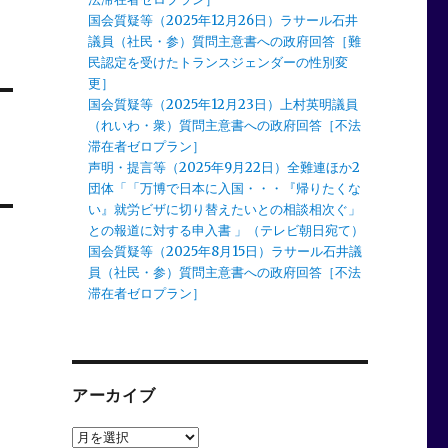
】
国会質疑等（2025年12月26日）ラサール石井
議員（社民・参）質問主意書への政府回答［難
民認定を受けたトランスジェンダーの性別変
更］
国会質疑等（2025年12月23日）上村英明議員
（れいわ・衆）質問主意書への政府回答［不法
滞在者ゼロプラン］
声明・提言等（2025年9月22日）全難連ほか2
団体「「万博で日本に入国・・・『帰りたくな
い』就労ビザに切り替えたいとの相談相次ぐ」
との報道に対する申入書 」（テレビ朝日宛て）
国会質疑等（2025年8月15日）ラサール石井議
員（社民・参）質問主意書への政府回答［不法
滞在者ゼロプラン］
アーカイブ
ア