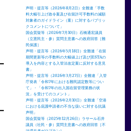
声明・提言等（2026年8月2日）全難連「手数
料大幅引上げ政令案及び在留許可手数料の減額
対象者のガイドライン（案）に対するパブリッ
クコメントについて」
国会質疑等（2026年7月10日）石橋通宏議員
（立憲民主・参）質問主意書への政府回答［難
民保護］
声明・提言等（2026年5月18日）全難連「在留
期間更新等の手数料の大幅値上げ及びJESTAの
導入を内容とする入管法改定案に反対する意見
書」
声明・提言等（2026年3月27日）全難連「入管
庁発表「令和7年における難民認定数等につい
定
て」・「令和7年の出入国在留管理業務の状
況」を受けてのコメント」
声明・提言等（2026年2月10日）全難連「空港
における庇護申請者の不当な扱いに対する抗議
声明」
国会質疑等（2025年12月26日）ラサール石井
議員（社民・参）質問主意書への政府回答［不
法滞在者ゼロプラン］