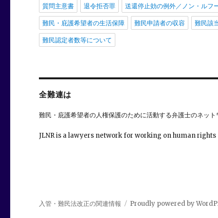
質問主意書
退令拒否罪
送還停止効の例外／ノン・ルフ
難民・庇護希望者の生活保障
難民申請者の収容
難民該
難民認定者数等について
全難連は
難民・庇護希望者の人権保護のために活動する弁護士のネット
JLNR is a lawyers network for working on human rights
入管・難民法改正の関連情報
Proudly powered by WordP