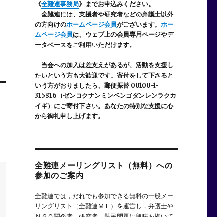
《
全難連事務局
》までお申込みください。
全難連には、支援者や研究者などの
弁護士以外
の方向けの
ホームページ会員
がございます。
ホー
ムページ会員
は、ウェブ上の会員専用ページやデ
ータベースをご利用いただけます。
当会への加入は差支えがあるが、活動を支援し
たいという方も大歓迎です。寄付をして下さると
いう方がおりましたら、郵便振替 00100-1-
315816（ゼンコクナンミンベンゴダンレンラクカ
イギ）にご寄付下さい。あなたの特別な支援に心
から御礼申し上げます。
全難連メーリングリスト（無料）への
参加のご案内
全難連では，だれでも参加できる無料の一般メー
リングリスト（全難連ＭＬ）を運営し，弁護士や
ＮＧＯ関係者，研究者，難民問題に興味を抱いて