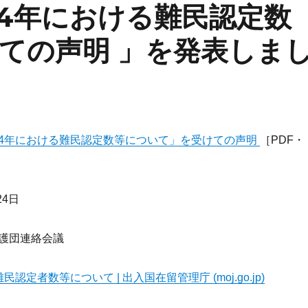
4年における難民認定数
ての声明 」を発表しま
4年における難民認定数等について」を受けての声明
［PDF・
24日
護団連絡会議
認定者数等について | 出入国在留管理庁 (moj.go.jp)