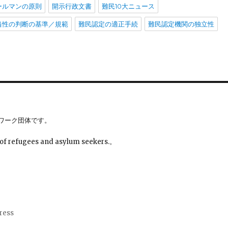
ールマンの原則
開示行政文書
難民10大ニュース
当性の判断の基準／規範
難民認定の適正手続
難民認定機関の独立性
ワーク団体です。
 of refugees and asylum seekers.。
ress