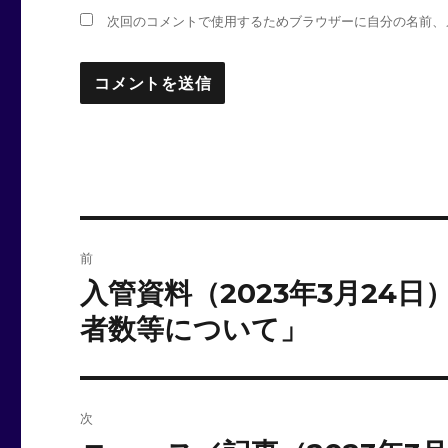
次回のコメントで使用するためブラウザーに自分の名前、
投
前
稿
入管資料（2023年3月24
前
の
ナ
者数等について」
投
ビ
稿:
ゲ
次