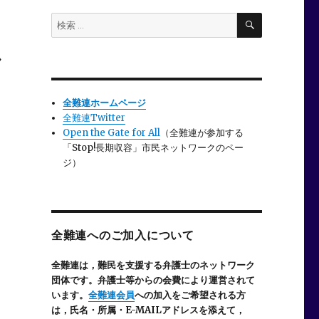
検
検
索
索:
し
全難連ホームページ
全難連Twitter
Open the Gate for All
（全難連が参加する
「Stop!長期収容」市民ネットワークのペー
ジ）
全難連へのご加入について
全難連は，難民を支援する弁護士のネットワーク
団体です。弁護士等からの会費により運営されて
います。
全難連会員
への加入をご希望される方
は，氏名・所属・E-MAILアドレスを添えて，