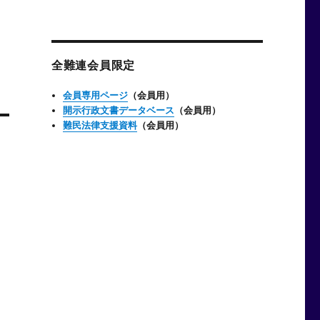
ー
カ
イ
ブ
全難連会員限定
会員専用ページ
（会員用）
開示行政文書データベース
（会員用）
難民法律支援資料
（会員用）