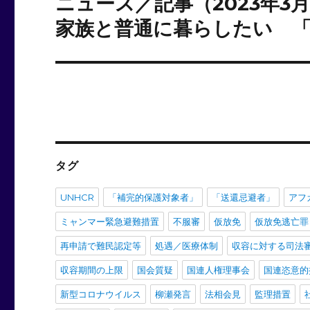
ー
ニュース／記事（2023年3
次
の
家族と普通に暮らしたい 
シ
投
ョ
稿:
ン
タグ
UNHCR
「補完的保護対象者」
「送還忌避者」
アフ
ミャンマー緊急避難措置
不服審
仮放免
仮放免逃亡罪
再申請で難民認定等
処遇／医療体制
収容に対する司法
収容期間の上限
国会質疑
国連人権理事会
国連恣意的
新型コロナウイルス
柳瀬発言
法相会見
監理措置