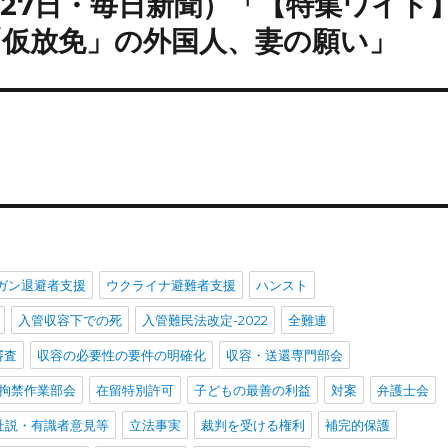
月27日・毎日新聞）「【特集ワイド
「仮放免」の外国人、妻の願い」
ガン退避者支援
ウクライナ避難者支援
ハンスト
入管収容下での死
入管難民法改定-2022
全難連
審査
収容の必要性の要件の明確化
収容・送還専門部会
拘禁作業部会
在留特別許可
子どもの最善の利益
対案
弁護士会
社説・有識者意見等
立法事実
裁判を受ける権利
補完的保護