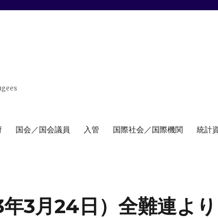
ugees
府
国会／国会議員
入管
国際社会／国際機関
統計
3年3月24日）全難連より