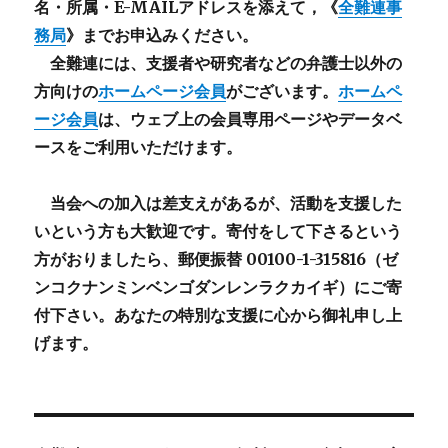
名・所属・E-MAILアドレスを添えて，《
全難連事
務局
》までお申込みください。
全難連には、支援者や研究者などの
弁護士以外
の
方向けの
ホームページ会員
がございます。
ホームペ
ージ会員
は、ウェブ上の会員専用ページやデータベ
ースをご利用いただけます。
当会への加入は差支えがあるが、活動を支援した
いという方も大歓迎です。寄付をして下さるという
方がおりましたら、郵便振替 00100-1-315816（ゼ
ンコクナンミンベンゴダンレンラクカイギ）にご寄
付下さい。あなたの特別な支援に心から御礼申し上
げます。