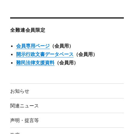
ー
カ
イ
ブ
全難連会員限定
会員専用ページ
（会員用）
開示行政文書データベース
（会員用）
難民法律支援資料
（会員用）
お知らせ
関連ニュース
声明・提言等