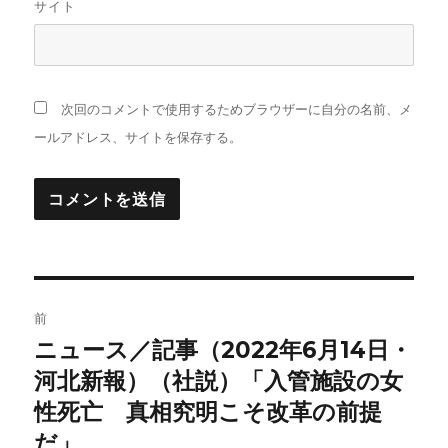
サイト
次回のコメントで使用するためブラウザーに自分の名前、メ
ールアドレス、サイトを保存する。
投
前
稿
ニュース／記事（2022年6月14日・
前
の
河北新報）（社説）「入管施設の女
ナ
投
性死亡 真相究明こそ改革の前提
ビ
稿:
だ」