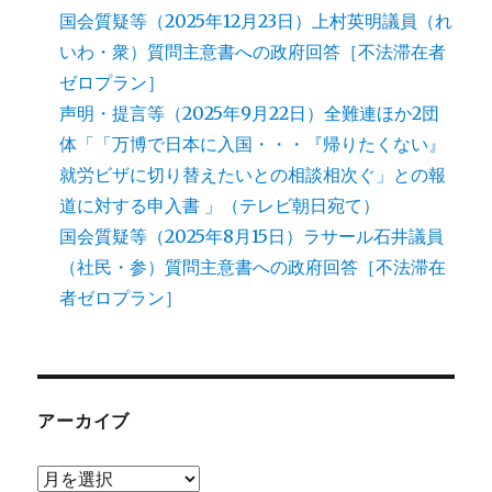
国会質疑等（2025年12月23日）上村英明議員（れ
いわ・衆）質問主意書への政府回答［不法滞在者
ゼロプラン］
声明・提言等（2025年9月22日）全難連ほか2団
体「「万博で日本に入国・・・『帰りたくない』
就労ビザに切り替えたいとの相談相次ぐ」との報
道に対する申入書 」（テレビ朝日宛て）
国会質疑等（2025年8月15日）ラサール石井議員
（社民・参）質問主意書への政府回答［不法滞在
者ゼロプラン］
アーカイブ
ア