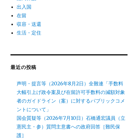
出入国
在留
収容・送還
生活・定住
最近の投稿
声明・提言等（2026年8月2日）全難連「手数料
大幅引上げ政令案及び在留許可手数料の減額対象
者のガイドライン（案）に対するパブリックコメ
ントについて」
国会質疑等（2026年7月10日）石橋通宏議員（立
憲民主・参）質問主意書への政府回答［難民保
護］