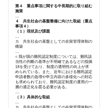
第４　重点事項に関する中長期的に取り組む
施策
…
４　共生社会の基盤整備に向けた取組（重点
事項４）
（１）現状及び課題
…
カ　共生社会の基盤としての在留管理体制の
構築
…
○ 我が国の難民認定制度については、難民該
当性の判断の基準が不明確であ
るなどの指摘
18を受けており、制度の透明性の向上が求
められている。また、
近年における難民認定
申請者数の急増や申立内容の多様化への対応
も求めら
れており、難民認定制度の運用の一
層の適正化を図る必要がある。
…
（３）具体的な取組
…
カ　共生社会の基盤としての在留管理体制の