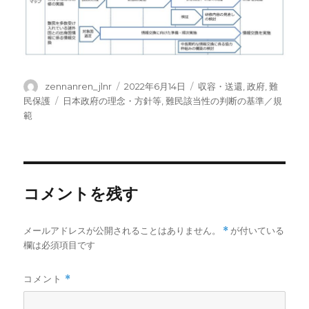
投
投
カ
zennanren_jlnr
2022年6月14日
収容・送還
,
政府
,
難
稿
稿
テ
タ
民保護
日本政府の理念・方針等
,
難民該当性の判断の基準／規
者
日:
ゴ
グ
範
リ
ー
コメントを残す
メールアドレスが公開されることはありません。
*
が付いている
欄は必須項目です
コメント
*