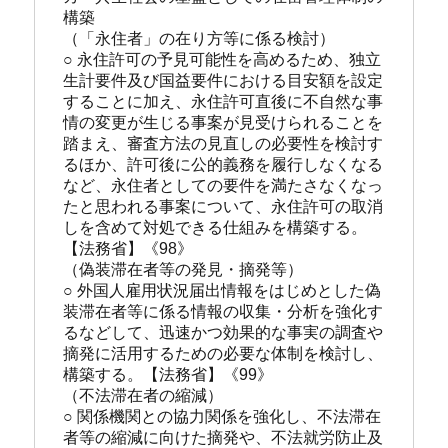
構築
（「永住者」の在り方等に係る検討）
○ 永住許可の予見可能性を高めるため、独立
生計要件及び国益要件における目安額を設定
することに加え、永住許可直後に不自然な事
情の変更が生じる事案が見受けられることを
踏まえ、審査方法の見直しの必要性を検討す
るほか、許可後に公的義務を履行しなくなる
など、永住者としての要件を満たさなくなっ
たと思われる事案について、永住許可の取消
しを含めて対処できる仕組みを構築する。
【法務省】《98》
（偽装滞在者等の発見・摘発等）
○ 外国人雇用状況届出情報をはじめとした偽
装滞在者等に係る情報の収集・分析を強化す
るなどして、迅速かつ効果的な事実の調査や
摘発に活用するための必要な体制を検討し、
構築する。【法務省】《99》
（不法滞在者の縮減）
○ 関係機関との協力関係を強化し、不法滞在
者等の縮減に向けた摘発や、不法就労防止及