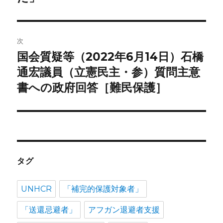
ゲ
ー
次
シ
国会質疑等（2022年6月14日）石橋
次
ョ
の
通宏議員（立憲民主・参）質問主意
投
書への政府回答［難民保護］
ン
稿:
タグ
UNHCR
「補完的保護対象者」
「送還忌避者」
アフガン退避者支援