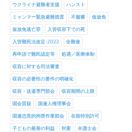
ウクライナ避難者支援
ハンスト
ミャンマー緊急避難措置
不服審
仮放免
仮放免逃亡罪
入管収容下での死
入管難民法改定-2022
全難連
再申請で難民認定等
処遇／医療体制
収容に対する司法審査
収容の必要性の要件の明確化
収容・送還専門部会
収容期間の上限
国会質疑
国連人権理事会
国連恣意的拘禁作業部会
在留特別許可
子どもの最善の利益
対案
弁護士会