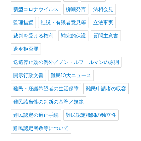
新型コロナウイルス
柳瀬発言
法相会見
監理措置
社説・有識者意見等
立法事実
裁判を受ける権利
補完的保護
質問主意書
退令拒否罪
送還停止効の例外／ノン・ルフールマンの原則
開示行政文書
難民10大ニュース
難民・庇護希望者の生活保障
難民申請者の収容
難民該当性の判断の基準／規範
難民認定の適正手続
難民認定機関の独立性
難民認定者数等について