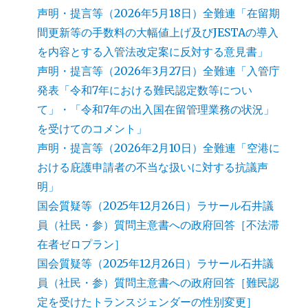
声明・提言等（2026年5月18日）全難連「在留期
間更新等の手数料の大幅値上げ及びJESTAの導入
を内容とする入管法改定案に反対する意見書」
声明・提言等（2026年3月27日）全難連「入管庁
発表「令和7年における難民認定数等につい
て」・「令和7年の出入国在留管理業務の状況」
を受けてのコメント」
声明・提言等（2026年2月10日）全難連「空港に
おける庇護申請者の不当な扱いに対する抗議声
明」
国会質疑等（2025年12月26日）ラサール石井議
員（社民・参）質問主意書への政府回答［不法滞
在者ゼロプラン］
国会質疑等（2025年12月26日）ラサール石井議
員（社民・参）質問主意書への政府回答［難民認
定を受けたトランスジェンダーの性別変更］