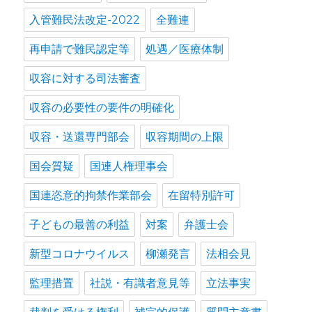
入管難民法改定-2022
全難連
再申請で難民認定等
処遇／医療体制
収容に対する司法審査
収容の必要性の要件の明確化
収容・送還専門部会
収容期間の上限
国会質疑
国連人権理事会
国連恣意的拘禁作業部会
在留特別許可
子どもの最善の利益
対案
弁護士会
新型コロナウイルス
柳瀬発言
法相会見
監理措置
社説・有識者意見等
立法事実