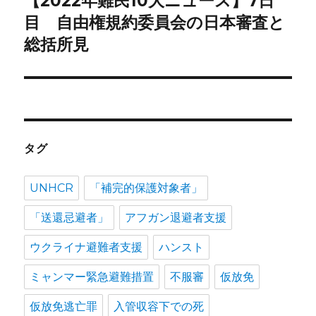
【2022年難民10大ニュース】7日
シ
の
目 自由権規約委員会の日本審査と
投
ョ
総括所見
稿:
ン
タグ
UNHCR
「補完的保護対象者」
「送還忌避者」
アフガン退避者支援
ウクライナ避難者支援
ハンスト
ミャンマー緊急避難措置
不服審
仮放免
仮放免逃亡罪
入管収容下での死