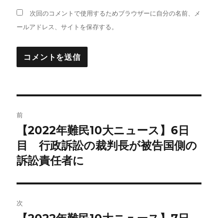
次回のコメントで使用するためブラウザーに自分の名前、メ
ールアドレス、サイトを保存する。
投
前
稿
【2022年難民10大ニュース】6日
前
の
目 行政訴訟の裁判長が被告国側の
ナ
投
訴訟責任者に
ビ
稿:
ゲ
次
ー
次