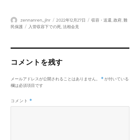
投
投
カ
zennanren_jlnr
2022年12月27日
収容・送還
,
政府
,
難
稿
稿
テ
タ
民保護
入管収容下での死
,
法相会見
者
日:
ゴ
グ
リ
ー
コメントを残す
メールアドレスが公開されることはありません。
*
が付いている
欄は必須項目です
コメント
*