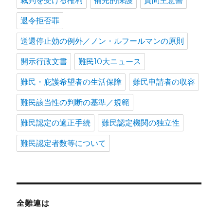
裁判を受ける権利
補完的保護
質問主意書
退令拒否罪
送還停止効の例外／ノン・ルフールマンの原則
開示行政文書
難民10大ニュース
難民・庇護希望者の生活保障
難民申請者の収容
難民該当性の判断の基準／規範
難民認定の適正手続
難民認定機関の独立性
難民認定者数等について
全難連は