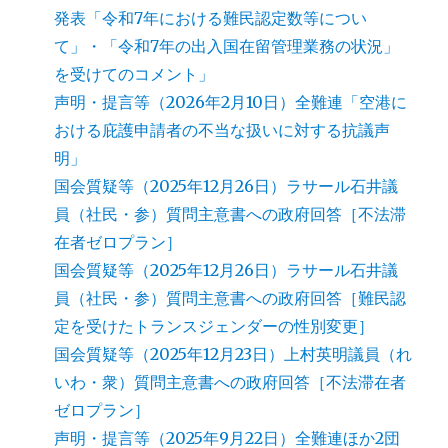
発表「令和7年における難民認定数等につい
て」・「令和7年の出入国在留管理業務の状況」
を受けてのコメント」
声明・提言等（2026年2月10日）全難連「空港に
おける庇護申請者の不当な扱いに対する抗議声
明」
国会質疑等（2025年12月26日）ラサール石井議
員（社民・参）質問主意書への政府回答［不法滞
在者ゼロプラン］
国会質疑等（2025年12月26日）ラサール石井議
員（社民・参）質問主意書への政府回答［難民認
定を受けたトランスジェンダーの性別変更］
国会質疑等（2025年12月23日）上村英明議員（れ
いわ・衆）質問主意書への政府回答［不法滞在者
ゼロプラン］
声明・提言等（2025年9月22日）全難連ほか2団