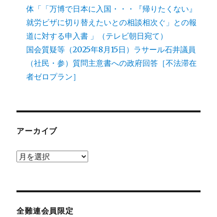
体「「万博で日本に入国・・・『帰りたくない』
就労ビザに切り替えたいとの相談相次ぐ」との報
道に対する申入書 」（テレビ朝日宛て）
国会質疑等（2025年8月15日）ラサール石井議員
（社民・参）質問主意書への政府回答［不法滞在
者ゼロプラン］
アーカイブ
ア
ー
カ
イ
ブ
全難連会員限定