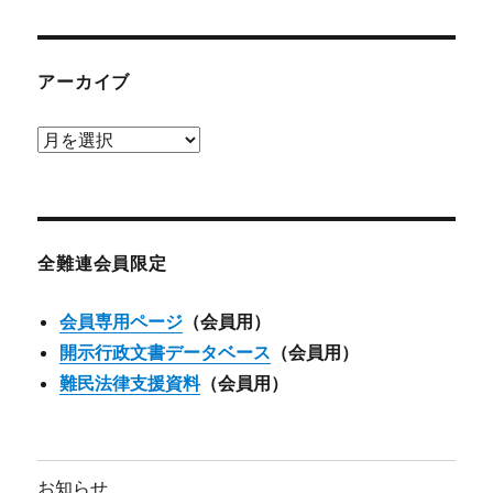
アーカイブ
ア
ー
カ
イ
ブ
全難連会員限定
会員専用ページ
（会員用）
開示行政文書データベース
（会員用）
難民法律支援資料
（会員用）
お知らせ