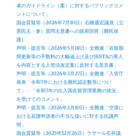
者のガイドライン（案）に対するパブリックコメ
ントについて」
国会質疑等（2026年7月10日）石橋通宏議員（立
憲民主・参）質問主意書への政府回答［難民保
護］
声明・提言等（2026年5月18日）全難連「在留期
間更新等の手数料の大幅値上げ及びJESTAの導入
を内容とする入管法改定案に反対する意見書」
声明・提言等（2026年3月27日）全難連「入管庁
発表「令和7年における難民認定数等につい
て」・「令和7年の出入国在留管理業務の状況」
を受けてのコメント」
声明・提言等（2026年2月10日）全難連「空港に
おける庇護申請者の不当な扱いに対する抗議声
明」
国会質疑等（2025年12月26日）ラサール石井議