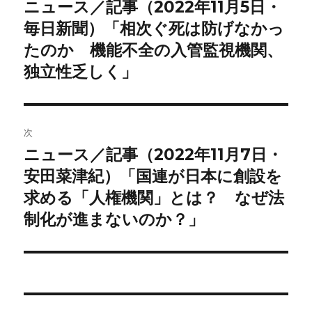
稿
ニュース／記事（2022年11月5日・
前
の
毎日新聞）「相次ぐ死は防げなかっ
ナ
投
たのか 機能不全の入管監視機関、
ビ
稿:
独立性乏しく」
ゲ
ー
次
シ
ニュース／記事（2022年11月7日・
次
ョ
の
安田菜津紀）「国連が日本に創設を
投
求める「人権機関」とは？ なぜ法
ン
稿:
制化が進まないのか？」