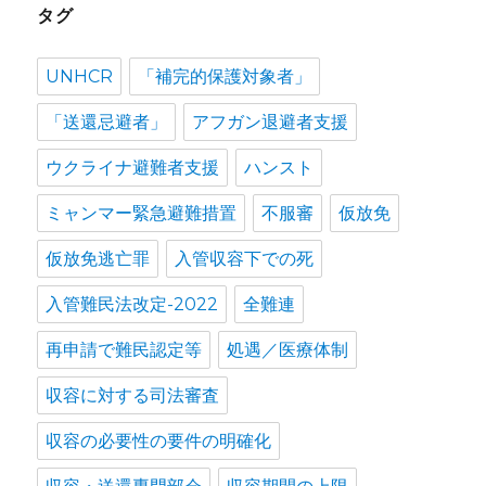
タグ
UNHCR
「補完的保護対象者」
「送還忌避者」
アフガン退避者支援
ウクライナ避難者支援
ハンスト
ミャンマー緊急避難措置
不服審
仮放免
仮放免逃亡罪
入管収容下での死
入管難民法改定-2022
全難連
再申請で難民認定等
処遇／医療体制
収容に対する司法審査
収容の必要性の要件の明確化