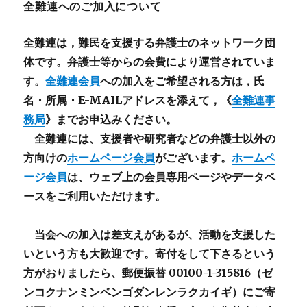
全難連へのご加入について
全難連は，難民を支援する弁護士のネットワーク団
体です。弁護士等からの会費により運営されていま
す。
全難連会員
への加入をご希望される方は，氏
名・所属・E-MAILアドレスを添えて，《
全難連事
務局
》までお申込みください。
全難連には、支援者や研究者などの
弁護士以外
の
方向けの
ホームページ会員
がございます。
ホームペ
ージ会員
は、ウェブ上の会員専用ページやデータベ
ースをご利用いただけます。
当会への加入は差支えがあるが、活動を支援した
いという方も大歓迎です。寄付をして下さるという
方がおりましたら、郵便振替 00100-1-315816（ゼ
ンコクナンミンベンゴダンレンラクカイギ）にご寄