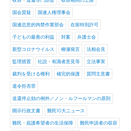
収容・送還専門部会
収容期間の上限
国会質疑
国連人権理事会
国連恣意的拘禁作業部会
在留特別許可
子どもの最善の利益
対案
弁護士会
新型コロナウイルス
柳瀬発言
法相会見
監理措置
社説・有識者意見等
立法事実
裁判を受ける権利
補完的保護
質問主意書
退令拒否罪
送還停止効の例外／ノン・ルフールマンの原則
開示行政文書
難民10大ニュース
難民・庇護希望者の生活保障
難民申請者の収容