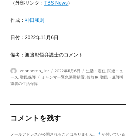
（外部リンク：
TBS News
）
作成：
神田和則
日付：2022年11月6日
備考：渡邉彰悟弁護士のコメント
投
投
カ
zennanren_jlnr
2022年11月6日
生活・定住
,
関連ニュ
稿
稿
テ
タ
ース
,
難民保護
ミャンマー緊急避難措置
,
仮放免
,
難民・庇護希
者
日:
ゴ
グ
望者の生活保障
リ
ー
コメントを残す
メールアドレスが公開されることはありません。
*
が付いている