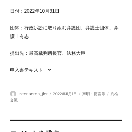
日付：2022年10月31日
団体：行政訴訟に取り組む弁護団、弁護士団体、弁
護士有志
提出先：最高裁判所長官、法務大臣
申入書テキスト
投
投
カ
タ
zennanren_jlnr
2022年11月1日
声明・提言等
判検
稿
稿
テ
グ
交流
者
日:
ゴ
リ
ー