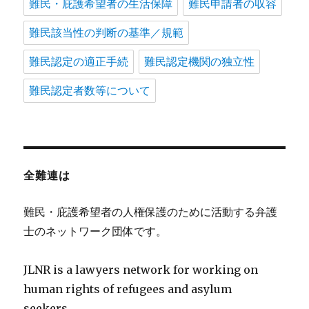
難民・庇護希望者の生活保障
難民申請者の収容
難民該当性の判断の基準／規範
難民認定の適正手続
難民認定機関の独立性
難民認定者数等について
全難連は
難民・庇護希望者の人権保護のために活動する弁護
士のネットワーク団体です。
JLNR is a lawyers network for working on
human rights of refugees and asylum
seekers.。