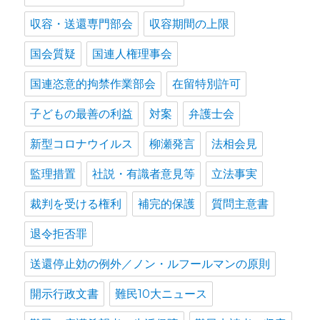
収容・送還専門部会
収容期間の上限
国会質疑
国連人権理事会
国連恣意的拘禁作業部会
在留特別許可
子どもの最善の利益
対案
弁護士会
新型コロナウイルス
柳瀬発言
法相会見
監理措置
社説・有識者意見等
立法事実
裁判を受ける権利
補完的保護
質問主意書
退令拒否罪
送還停止効の例外／ノン・ルフールマンの原則
開示行政文書
難民10大ニュース