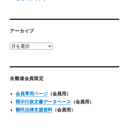
アーカイブ
ア
ー
カ
イ
ブ
全難連会員限定
会員専用ページ
（会員用）
開示行政文書データベース
（会員用）
難民法律支援資料
（会員用）