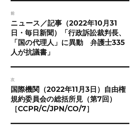
投
前
稿
ニュース／記事（2022年10月31
前
の
日・毎日新聞）「行政訴訟裁判長、
ナ
投
「国の代理人」に異動 弁護士335
ビ
稿:
人が抗議書」
ゲ
ー
次
シ
国際機関（2022年11月3日）自由権
次
ョ
の
規約委員会の総括所見（第7回）
投
［CCPR/C/JPN/CO/7］
ン
稿: