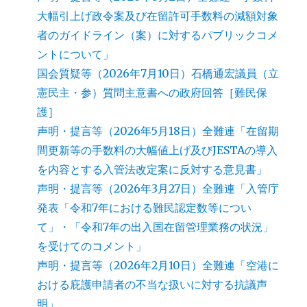
大幅引上げ政令案及び在留許可手数料の減額対象
者のガイドライン（案）に対するパブリックコメ
ントについて」
国会質疑等（2026年7月10日）石橋通宏議員（立
憲民主・参）質問主意書への政府回答［難民保
護］
声明・提言等（2026年5月18日）全難連「在留期
間更新等の手数料の大幅値上げ及びJESTAの導入
を内容とする入管法改定案に反対する意見書」
声明・提言等（2026年3月27日）全難連「入管庁
発表「令和7年における難民認定数等につい
て」・「令和7年の出入国在留管理業務の状況」
を受けてのコメント」
声明・提言等（2026年2月10日）全難連「空港に
おける庇護申請者の不当な扱いに対する抗議声
明」