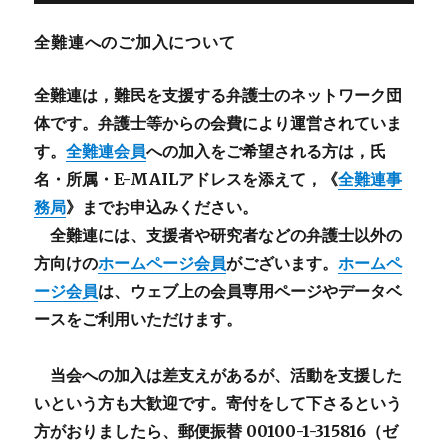
全難連へのご加入について
全難連は，難民を支援する弁護士のネットワーク団
体です。弁護士等からの会費により運営されていま
す。
全難連会員
への加入をご希望される方は，氏
名・所属・E-MAILアドレスを添えて，《
全難連事
務局
》までお申込みください。
全難連には、支援者や研究者などの
弁護士以外
の
方向けの
ホームページ会員
がございます。
ホームペ
ージ会員
は、ウェブ上の会員専用ページやデータベ
ースをご利用いただけます。
当会への加入は差支えがあるが、活動を支援した
いという方も大歓迎です。寄付をして下さるという
方がおりましたら、郵便振替 00100-1-315816（ゼ