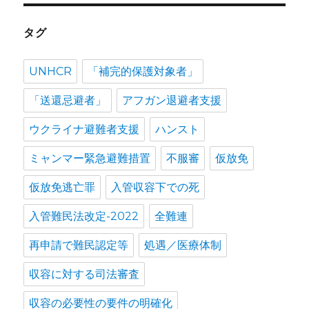
タグ
UNHCR
「補完的保護対象者」
「送還忌避者」
アフガン退避者支援
ウクライナ避難者支援
ハンスト
ミャンマー緊急避難措置
不服審
仮放免
仮放免逃亡罪
入管収容下での死
入管難民法改定-2022
全難連
再申請で難民認定等
処遇／医療体制
収容に対する司法審査
収容の必要性の要件の明確化