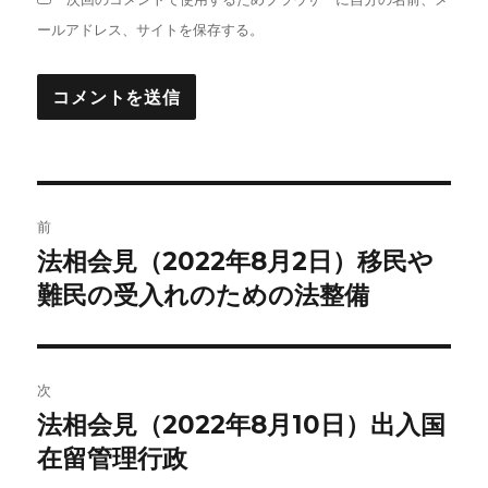
ールアドレス、サイトを保存する。
投
前
稿
法相会見（2022年8月2日）移民や
前
の
難民の受入れのための法整備
ナ
投
ビ
稿:
ゲ
次
法相会見（2022年8月10日）出入国
次
ー
の
在留管理行政
シ
投