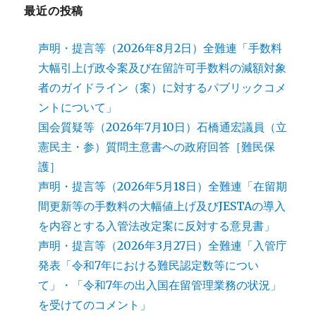
最近の投稿
声明・提言等（2026年8月2日）全難連「手数料
大幅引上げ政令案及び在留許可手数料の減額対象
者のガイドライン（案）に対するパブリックコメ
ントについて」
国会質疑等（2026年7月10日）石橋通宏議員（立
憲民主・参）質問主意書への政府回答［難民保
護］
声明・提言等（2026年5月18日）全難連「在留期
間更新等の手数料の大幅値上げ及びJESTAの導入
を内容とする入管法改定案に反対する意見書」
声明・提言等（2026年3月27日）全難連「入管庁
発表「令和7年における難民認定数等につい
て」・「令和7年の出入国在留管理業務の状況」
を受けてのコメント」