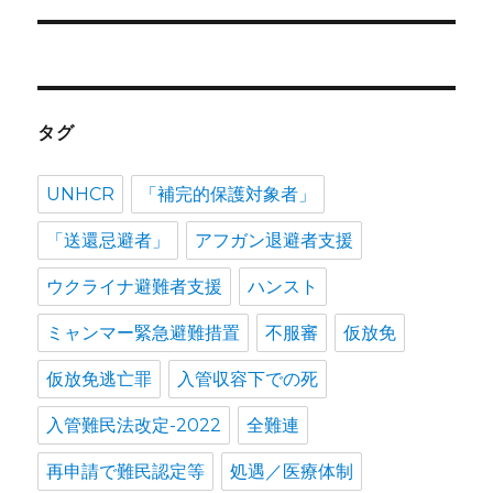
稿:
ョ
ン
タグ
UNHCR
「補完的保護対象者」
「送還忌避者」
アフガン退避者支援
ウクライナ避難者支援
ハンスト
ミャンマー緊急避難措置
不服審
仮放免
仮放免逃亡罪
入管収容下での死
入管難民法改定-2022
全難連
再申請で難民認定等
処遇／医療体制