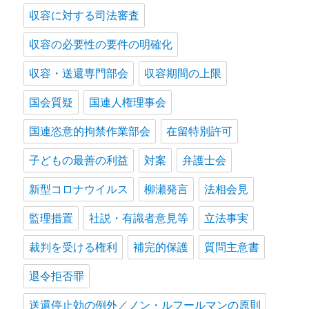
収容に対する司法審査
収容の必要性の要件の明確化
収容・送還専門部会
収容期間の上限
国会質疑
国連人権理事会
国連恣意的拘禁作業部会
在留特別許可
子どもの最善の利益
対案
弁護士会
新型コロナウイルス
柳瀬発言
法相会見
監理措置
社説・有識者意見等
立法事実
裁判を受ける権利
補完的保護
質問主意書
退令拒否罪
送還停止効の例外／ノン・ルフールマンの原則