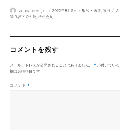
投
投
カ
タ
zennanren_jlnr
2022年8月5日
収容・送還
,
政府
入
稿
稿
テ
グ
管収容下での死
,
法相会見
者
日:
ゴ
リ
ー
コメントを残す
メールアドレスが公開されることはありません。
*
が付いている
欄は必須項目です
コメント
*