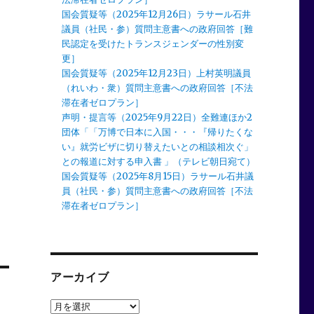
国会質疑等（2025年12月26日）ラサール石井
議員（社民・参）質問主意書への政府回答［難
民認定を受けたトランスジェンダーの性別変
更］
国会質疑等（2025年12月23日）上村英明議員
（れいわ・衆）質問主意書への政府回答［不法
滞在者ゼロプラン］
声明・提言等（2025年9月22日）全難連ほか2
団体「「万博で日本に入国・・・『帰りたくな
い』就労ビザに切り替えたいとの相談相次ぐ」
との報道に対する申入書 」（テレビ朝日宛て）
国会質疑等（2025年8月15日）ラサール石井議
員（社民・参）質問主意書への政府回答［不法
滞在者ゼロプラン］
アーカイブ
ア