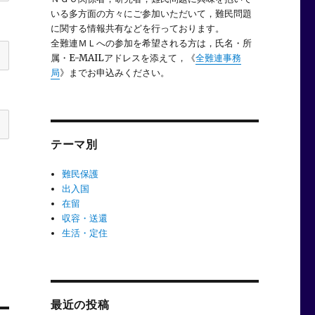
いる多方面の方々にご参加いただいて，難民問題
に関する情報共有などを行っております。
全難連ＭＬへの参加を希望される方は，氏名・所
属・E-MAILアドレスを添えて，《
全難連事務
局
》までお申込みください。
テーマ別
難民保護
出入国
在留
収容・送還
生活・定住
最近の投稿