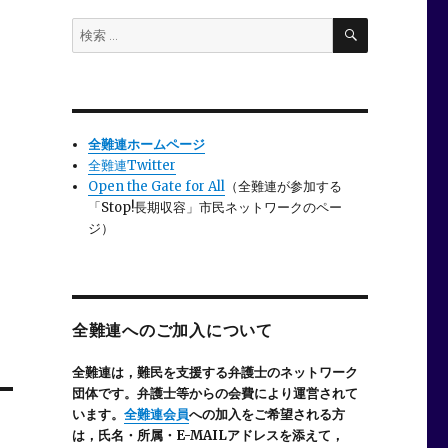
検
検
索
索:
全難連ホームページ
全難連Twitter
Open the Gate for All
（全難連が参加する
「Stop!長期収容」市民ネットワークのペー
ジ）
全難連へのご加入について
全難連は，難民を支援する弁護士のネットワーク
団体です。弁護士等からの会費により運営されて
います。
全難連会員
への加入をご希望される方
は，氏名・所属・E-MAILアドレスを添えて，