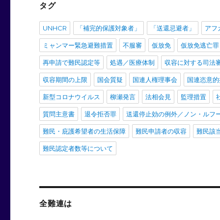
タグ
UNHCR
「補完的保護対象者」
「送還忌避者」
アフ
ミャンマー緊急避難措置
不服審
仮放免
仮放免逃亡罪
再申請で難民認定等
処遇／医療体制
収容に対する司法
収容期間の上限
国会質疑
国連人権理事会
国連恣意的
新型コロナウイルス
柳瀬発言
法相会見
監理措置
質問主意書
退令拒否罪
送還停止効の例外／ノン・ルフ
難民・庇護希望者の生活保障
難民申請者の収容
難民該
難民認定者数等について
全難連は