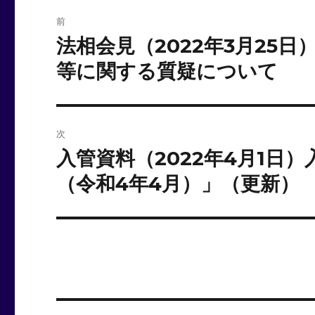
投
前
稿
法相会見（2022年3月25
前
の
ナ
等に関する質疑について
投
ビ
稿:
ゲ
次
ー
入管資料（2022年4月1日
次
の
（令和4年4月）」（更新）
シ
投
ョ
稿:
ン