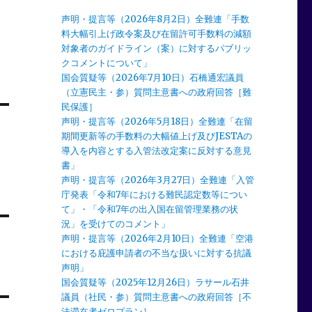
声明・提言等（2026年8月2日）全難連「手数
料大幅引上げ政令案及び在留許可手数料の減額
対象者のガイドライン（案）に対するパブリッ
クコメントについて」
国会質疑等（2026年7月10日）石橋通宏議員
（立憲民主・参）質問主意書への政府回答［難
民保護］
声明・提言等（2026年5月18日）全難連「在留
期間更新等の手数料の大幅値上げ及びJESTAの
導入を内容とする入管法改定案に反対する意見
書」
声明・提言等（2026年3月27日）全難連「入管
庁発表「令和7年における難民認定数等につい
て」・「令和7年の出入国在留管理業務の状
況」を受けてのコメント」
声明・提言等（2026年2月10日）全難連「空港
における庇護申請者の不当な扱いに対する抗議
声明」
国会質疑等（2025年12月26日）ラサール石井
議員（社民・参）質問主意書への政府回答［不
法滞在者ゼロプラン］