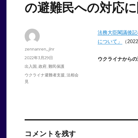
の避難民への対応に
法務大臣閣議後記
について」
（20
投
zennanren_jlnr
稿
投
2022年3月29日
ウクライナから
者
稿
カ
出入国
,
政府
,
難民保護
日:
テ
タ
ウクライナ避難者支援
,
法相会
ゴ
グ
見
リ
ー
コメントを残す