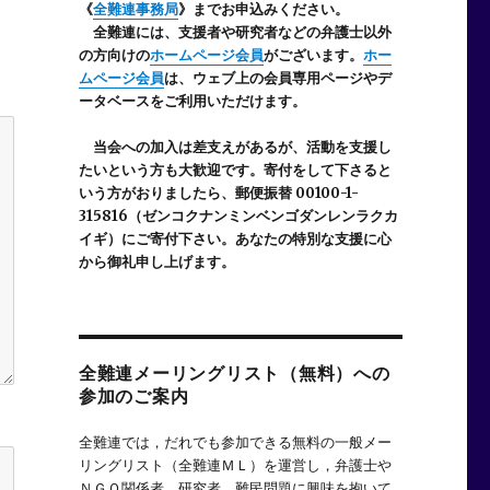
《
全難連事務局
》までお申込みください。
全難連には、支援者や研究者などの
弁護士以外
の方向けの
ホームページ会員
がございます。
ホー
ムページ会員
は、ウェブ上の会員専用ページやデ
ータベースをご利用いただけます。
当会への加入は差支えがあるが、活動を支援し
たいという方も大歓迎です。寄付をして下さると
いう方がおりましたら、郵便振替 00100-1-
315816（ゼンコクナンミンベンゴダンレンラクカ
イギ）にご寄付下さい。あなたの特別な支援に心
から御礼申し上げます。
全難連メーリングリスト（無料）への
参加のご案内
全難連では，だれでも参加できる無料の一般メー
リングリスト（全難連ＭＬ）を運営し，弁護士や
ＮＧＯ関係者，研究者，難民問題に興味を抱いて