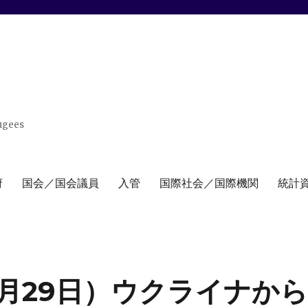
ugees
府
国会／国会議員
入管
国際社会／国際機関
統計
3月29日）ウクライナか