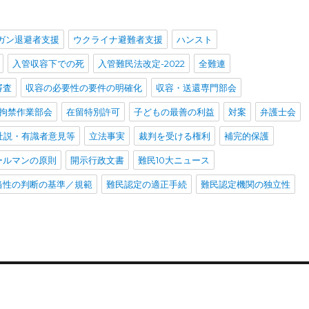
ガン退避者支援
ウクライナ避難者支援
ハンスト
入管収容下での死
入管難民法改定-2022
全難連
審査
収容の必要性の要件の明確化
収容・送還専門部会
拘禁作業部会
在留特別許可
子どもの最善の利益
対案
弁護士会
社説・有識者意見等
立法事実
裁判を受ける権利
補完的保護
ールマンの原則
開示行政文書
難民10大ニュース
当性の判断の基準／規範
難民認定の適正手続
難民認定機関の独立性