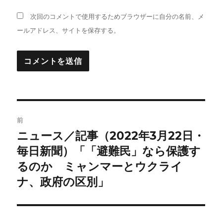
次回のコメントで使用するためブラウザーに自分の名前、メ
ールアドレス、サイトを保存する。
投
前
稿
ニュース／記事（2022年3月22日・
前
の
毎日新聞）「「避難民」なら保護す
ナ
投
るのか ミャンマーとウクライ
ビ
稿:
ナ、政府の区別」
ゲ
ー