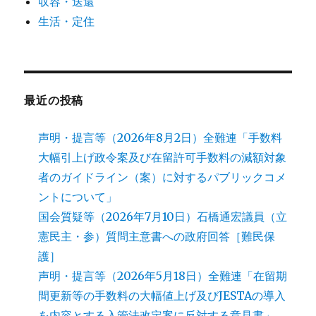
収容・送還
生活・定住
最近の投稿
声明・提言等（2026年8月2日）全難連「手数料
大幅引上げ政令案及び在留許可手数料の減額対象
者のガイドライン（案）に対するパブリックコメ
ントについて」
国会質疑等（2026年7月10日）石橋通宏議員（立
憲民主・参）質問主意書への政府回答［難民保
護］
声明・提言等（2026年5月18日）全難連「在留期
間更新等の手数料の大幅値上げ及びJESTAの導入
を内容とする入管法改定案に反対する意見書」