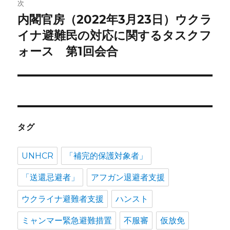
次
シ
内閣官房（2022年3月23日）ウクラ
次
ョ
の
イナ避難民の対応に関するタスクフ
投
ォース 第1回会合
ン
稿:
タグ
UNHCR
「補完的保護対象者」
「送還忌避者」
アフガン退避者支援
ウクライナ避難者支援
ハンスト
ミャンマー緊急避難措置
不服審
仮放免