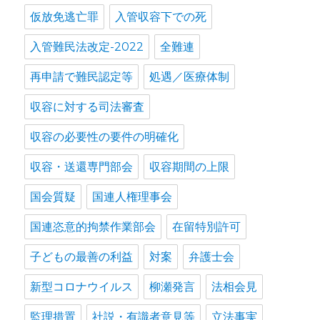
仮放免逃亡罪
入管収容下での死
入管難民法改定-2022
全難連
再申請で難民認定等
処遇／医療体制
収容に対する司法審査
収容の必要性の要件の明確化
収容・送還専門部会
収容期間の上限
国会質疑
国連人権理事会
国連恣意的拘禁作業部会
在留特別許可
子どもの最善の利益
対案
弁護士会
新型コロナウイルス
柳瀬発言
法相会見
監理措置
社説・有識者意見等
立法事実