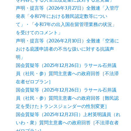
声明・提言等（2026年3月27日）全難連「入管庁
発表「令和7年における難民認定数等につい
て」・「令和7年の出入国在留管理業務の状況」
を受けてのコメント」
声明・提言等（2026年2月10日）全難連「空港に
おける庇護申請者の不当な扱いに対する抗議声
明」
国会質疑等（2025年12月26日）ラサール石井議
員（社民・参）質問主意書への政府回答［不法滞
在者ゼロプラン］
国会質疑等（2025年12月26日）ラサール石井議
員（社民・参）質問主意書への政府回答［難民認
定を受けたトランスジェンダーの性別変更］
国会質疑等（2025年12月23日）上村英明議員（れ
いわ・衆）質問主意書への政府回答［不法滞在者
ゼロプラン］