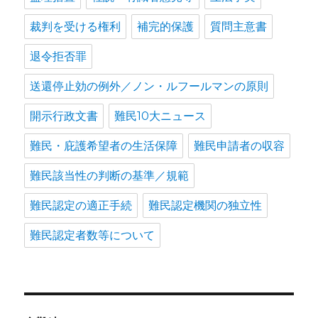
裁判を受ける権利
補完的保護
質問主意書
退令拒否罪
送還停止効の例外／ノン・ルフールマンの原則
開示行政文書
難民10大ニュース
難民・庇護希望者の生活保障
難民申請者の収容
難民該当性の判断の基準／規範
難民認定の適正手続
難民認定機関の独立性
難民認定者数等について