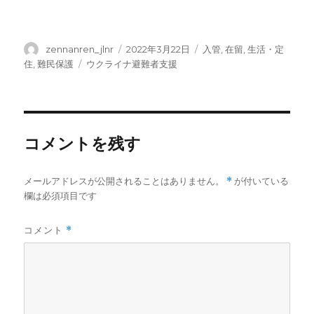
投
投
カ
zennanren_jlnr
2022年3月22日
入管
,
在留
,
生活・定
稿
稿
テ
タ
住
,
難民保護
ウクライナ避難者支援
者
日:
ゴ
グ
リ
ー
コメントを残す
メールアドレスが公開されることはありません。
*
が付いている
欄は必須項目です
コメント
*