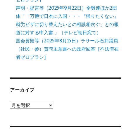
声明・提言等（2025年9月22日）全難連ほか2団
体「「万博で日本に入国・・・『帰りたくない』
就労ビザに切り替えたいとの相談相次ぐ」との報
道に対する申入書 」（テレビ朝日宛て）
国会質疑等（2025年8月15日）ラサール石井議員
（社民・参）質問主意書への政府回答［不法滞在
者ゼロプラン］
アーカイブ
ア
ー
カ
イ