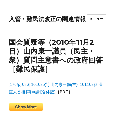
入管・難民法改正の関連情報
メニュー
国会質疑等（2010年11月2
日）山内康一議員（民主・
衆）質問主意書への政府回答
［難民保護］
[176衆-086] 101025質-山内康一(民主)_101102答-菅
直人首相 [再申請](合体版)
［PDF］
Show More