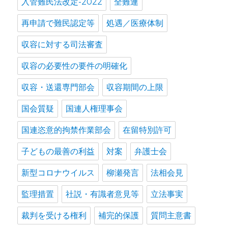
入管難民法改定-2022
全難連
再申請で難民認定等
処遇／医療体制
収容に対する司法審査
収容の必要性の要件の明確化
収容・送還専門部会
収容期間の上限
国会質疑
国連人権理事会
国連恣意的拘禁作業部会
在留特別許可
子どもの最善の利益
対案
弁護士会
新型コロナウイルス
柳瀬発言
法相会見
監理措置
社説・有識者意見等
立法事実
裁判を受ける権利
補完的保護
質問主意書