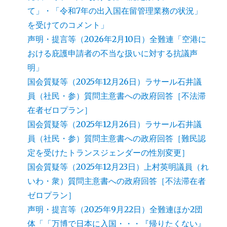
て」・「令和7年の出入国在留管理業務の状況」
を受けてのコメント」
声明・提言等（2026年2月10日）全難連「空港に
おける庇護申請者の不当な扱いに対する抗議声
明」
国会質疑等（2025年12月26日）ラサール石井議
員（社民・参）質問主意書への政府回答［不法滞
在者ゼロプラン］
国会質疑等（2025年12月26日）ラサール石井議
員（社民・参）質問主意書への政府回答［難民認
定を受けたトランスジェンダーの性別変更］
国会質疑等（2025年12月23日）上村英明議員（れ
いわ・衆）質問主意書への政府回答［不法滞在者
ゼロプラン］
声明・提言等（2025年9月22日）全難連ほか2団
体「「万博で日本に入国・・・『帰りたくない』