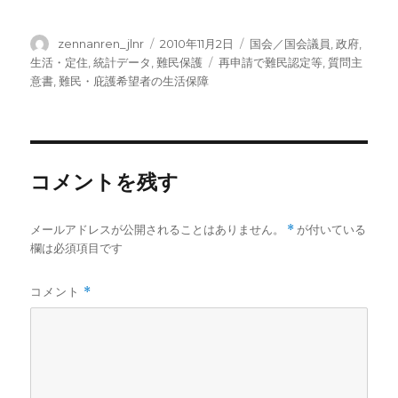
投
投
カ
zennanren_jlnr
2010年11月2日
国会／国会議員
,
政府
,
稿
稿
テ
タ
生活・定住
,
統計データ
,
難民保護
再申請で難民認定等
,
質問主
者
日:
ゴ
グ
意書
,
難民・庇護希望者の生活保障
リ
ー
コメントを残す
メールアドレスが公開されることはありません。
*
が付いている
欄は必須項目です
コメント
*