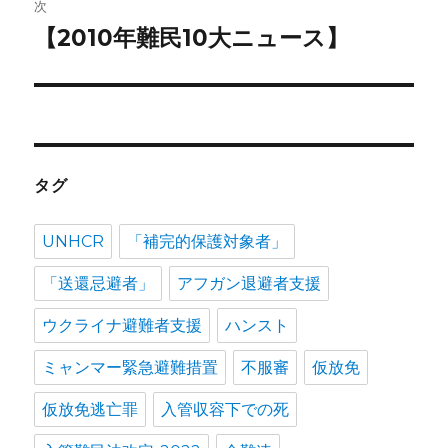
次
シ
【2010年難民10大ニュース】
次
ョ
の
投
ン
稿:
タグ
UNHCR
「補完的保護対象者」
「送還忌避者」
アフガン退避者支援
ウクライナ避難者支援
ハンスト
ミャンマー緊急避難措置
不服審
仮放免
仮放免逃亡罪
入管収容下での死