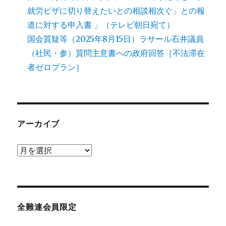
就労ビザに切り替えたいとの相談相次ぐ」との報
道に対する申入書 」（テレビ朝日宛て）
国会質疑等（2025年8月15日）ラサール石井議員
（社民・参）質問主意書への政府回答［不法滞在
者ゼロプラン］
アーカイブ
ア
ー
カ
イ
ブ
全難連会員限定