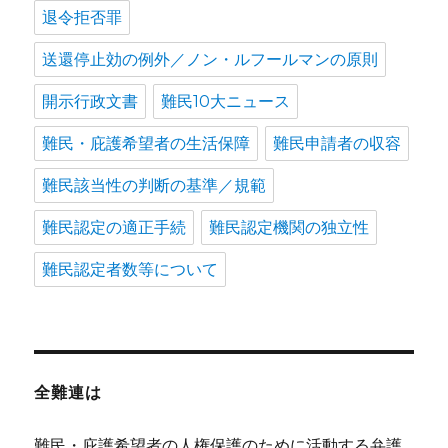
退令拒否罪
送還停止効の例外／ノン・ルフールマンの原則
開示行政文書
難民10大ニュース
難民・庇護希望者の生活保障
難民申請者の収容
難民該当性の判断の基準／規範
難民認定の適正手続
難民認定機関の独立性
難民認定者数等について
全難連は
難民・庇護希望者の人権保護のために活動する弁護