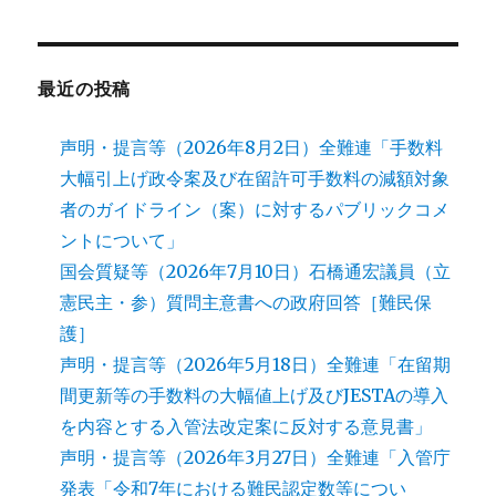
最近の投稿
声明・提言等（2026年8月2日）全難連「手数料
大幅引上げ政令案及び在留許可手数料の減額対象
者のガイドライン（案）に対するパブリックコメ
ントについて」
国会質疑等（2026年7月10日）石橋通宏議員（立
憲民主・参）質問主意書への政府回答［難民保
護］
声明・提言等（2026年5月18日）全難連「在留期
間更新等の手数料の大幅値上げ及びJESTAの導入
を内容とする入管法改定案に反対する意見書」
声明・提言等（2026年3月27日）全難連「入管庁
発表「令和7年における難民認定数等につい