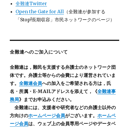
全難連Twitter
Open the Gate for All
（全難連が参加する
「Stop!長期収容」市民ネットワークのページ）
全難連へのご加入について
全難連は，難民を支援する弁護士のネットワーク団
体です。弁護士等からの会費により運営されていま
す。
全難連会員
への加入をご希望される方は，氏
名・所属・E-MAILアドレスを添えて，《
全難連事
務局
》までお申込みください。
全難連には、支援者や研究者などの
弁護士以外
の
方向けの
ホームページ会員
がございます。
ホームペ
ージ会員
は、ウェブ上の会員専用ページやデータベ