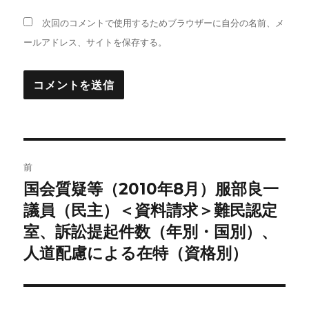
次回のコメントで使用するためブラウザーに自分の名前、メ
ールアドレス、サイトを保存する。
投
前
稿
国会質疑等（2010年8月）服部良一
前
の
議員（民主）＜資料請求＞難民認定
ナ
投
室、訴訟提起件数（年別・国別）、
ビ
稿:
人道配慮による在特（資格別）
ゲ
ー