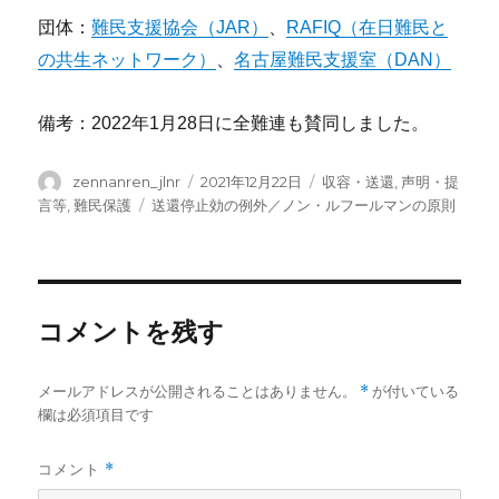
団体：
難民支援協会（JAR）
、
RAFIQ（在日難民と
の共生ネットワーク）
、
名古屋難民支援室（DAN）
備考：2022年1月28日に全難連も賛同しました。
投
投
カ
zennanren_jlnr
2021年12月22日
収容・送還
,
声明・提
稿
稿
テ
タ
言等
,
難民保護
送還停止効の例外／ノン・ルフールマンの原則
者
日:
ゴ
グ
リ
ー
コメントを残す
メールアドレスが公開されることはありません。
*
が付いている
欄は必須項目です
コメント
*