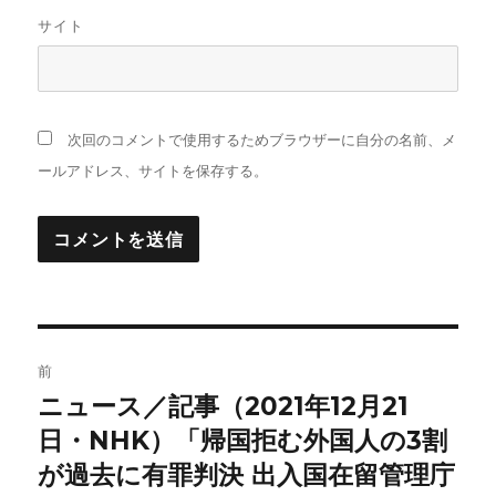
サイト
次回のコメントで使用するためブラウザーに自分の名前、メ
ールアドレス、サイトを保存する。
投
前
稿
ニュース／記事（2021年12月21
前
の
日・NHK）「帰国拒む外国人の3割
ナ
投
が過去に有罪判決 出入国在留管理庁
ビ