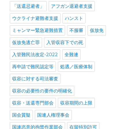
「送還忌避者」
アフガン退避者支援
ウクライナ避難者支援
ハンスト
ミャンマー緊急避難措置
不服審
仮放免
仮放免逃亡罪
入管収容下での死
入管難民法改定-2022
全難連
再申請で難民認定等
処遇／医療体制
収容に対する司法審査
収容の必要性の要件の明確化
収容・送還専門部会
収容期間の上限
国会質疑
国連人権理事会
国連恣意的拘禁作業部会
在留特別許可