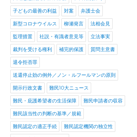
子どもの最善の利益
対案
弁護士会
新型コロナウイルス
柳瀬発言
法相会見
監理措置
社説・有識者意見等
立法事実
裁判を受ける権利
補完的保護
質問主意書
退令拒否罪
送還停止効の例外／ノン・ルフールマンの原則
開示行政文書
難民10大ニュース
難民・庇護希望者の生活保障
難民申請者の収容
難民該当性の判断の基準／規範
難民認定の適正手続
難民認定機関の独立性