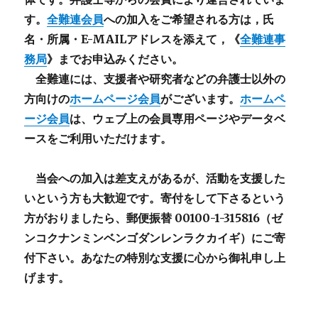
す。
全難連会員
への加入をご希望される方は，氏
名・所属・E-MAILアドレスを添えて，《
全難連事
務局
》までお申込みください。
全難連には、支援者や研究者などの
弁護士以外
の
方向けの
ホームページ会員
がございます。
ホームペ
ージ会員
は、ウェブ上の会員専用ページやデータベ
ースをご利用いただけます。
当会への加入は差支えがあるが、活動を支援した
いという方も大歓迎です。寄付をして下さるという
方がおりましたら、郵便振替 00100-1-315816（ゼ
ンコクナンミンベンゴダンレンラクカイギ）にご寄
付下さい。あなたの特別な支援に心から御礼申し上
げます。