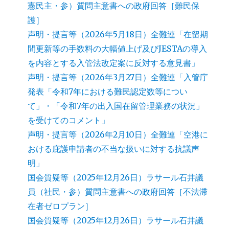
憲民主・参）質問主意書への政府回答［難民保
護］
声明・提言等（2026年5月18日）全難連「在留期
間更新等の手数料の大幅値上げ及びJESTAの導入
を内容とする入管法改定案に反対する意見書」
声明・提言等（2026年3月27日）全難連「入管庁
発表「令和7年における難民認定数等につい
て」・「令和7年の出入国在留管理業務の状況」
を受けてのコメント」
声明・提言等（2026年2月10日）全難連「空港に
おける庇護申請者の不当な扱いに対する抗議声
明」
国会質疑等（2025年12月26日）ラサール石井議
員（社民・参）質問主意書への政府回答［不法滞
在者ゼロプラン］
国会質疑等（2025年12月26日）ラサール石井議