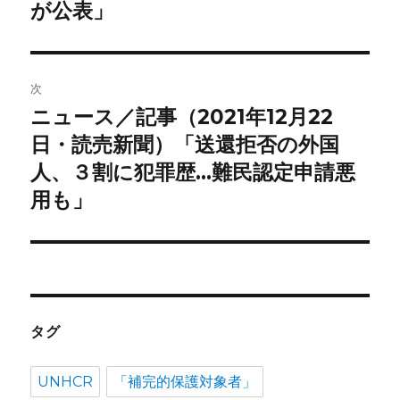
稿:
が公表」
ゲ
ー
次
シ
ニュース／記事（2021年12月22
次
ョ
の
日・読売新聞）「送還拒否の外国
投
人、３割に犯罪歴…難民認定申請悪
ン
稿:
用も」
タグ
UNHCR
「補完的保護対象者」