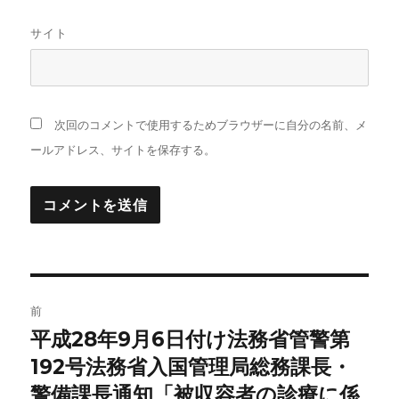
サイト
次回のコメントで使用するためブラウザーに自分の名前、メ
ールアドレス、サイトを保存する。
投
前
稿
平成28年9月6日付け法務省管警第
前
の
192号法務省入国管理局総務課長・
ナ
投
警備課長通知「被収容者の診療に係