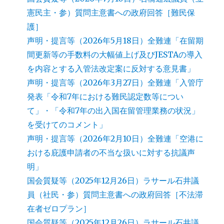
憲民主・参）質問主意書への政府回答［難民保
護］
声明・提言等（2026年5月18日）全難連「在留期
間更新等の手数料の大幅値上げ及びJESTAの導入
を内容とする入管法改定案に反対する意見書」
声明・提言等（2026年3月27日）全難連「入管庁
発表「令和7年における難民認定数等につい
て」・「令和7年の出入国在留管理業務の状況」
を受けてのコメント」
声明・提言等（2026年2月10日）全難連「空港に
おける庇護申請者の不当な扱いに対する抗議声
明」
国会質疑等（2025年12月26日）ラサール石井議
員（社民・参）質問主意書への政府回答［不法滞
在者ゼロプラン］
国会質疑等（2025年12月26日）ラサール石井議