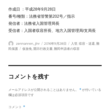
作成日 ：平成28年9月28日
番号/種類：法務省管警第202号／指示
発信者：法務省入国管理局長
受信者：入国者収容所長、地方入国管理局/支局長
投
投
カ
zennanren_jlnr
2016年9月28日
入管
,
収容・送還
,
難
稿
稿
テ
タ
民保護
仮放免
,
開示行政文書
,
難民申請者の収容
者
日:
ゴ
グ
リ
ー
コメントを残す
メールアドレスが公開されることはありません。
*
が付いている
欄は必須項目です
コメント
*