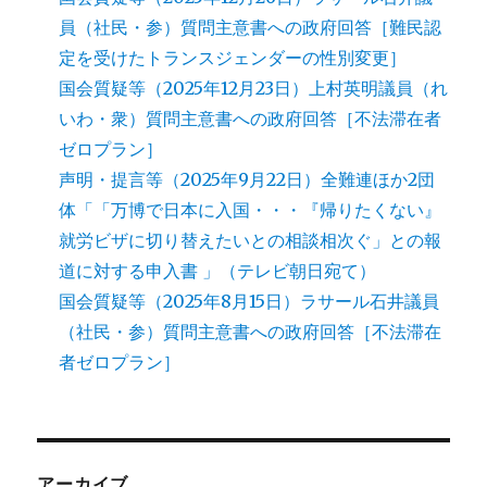
員（社民・参）質問主意書への政府回答［難民認
定を受けたトランスジェンダーの性別変更］
国会質疑等（2025年12月23日）上村英明議員（れ
いわ・衆）質問主意書への政府回答［不法滞在者
ゼロプラン］
声明・提言等（2025年9月22日）全難連ほか2団
体「「万博で日本に入国・・・『帰りたくない』
就労ビザに切り替えたいとの相談相次ぐ」との報
道に対する申入書 」（テレビ朝日宛て）
国会質疑等（2025年8月15日）ラサール石井議員
（社民・参）質問主意書への政府回答［不法滞在
者ゼロプラン］
アーカイブ