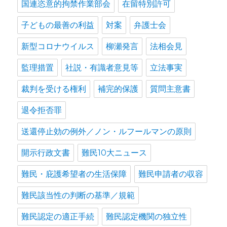
国連恣意的拘禁作業部会
在留特別許可
子どもの最善の利益
対案
弁護士会
新型コロナウイルス
柳瀬発言
法相会見
監理措置
社説・有識者意見等
立法事実
裁判を受ける権利
補完的保護
質問主意書
退令拒否罪
送還停止効の例外／ノン・ルフールマンの原則
開示行政文書
難民10大ニュース
難民・庇護希望者の生活保障
難民申請者の収容
難民該当性の判断の基準／規範
難民認定の適正手続
難民認定機関の独立性