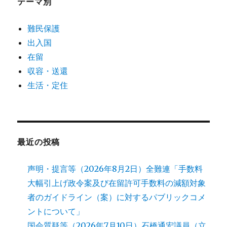
テーマ別
難民保護
出入国
在留
収容・送還
生活・定住
最近の投稿
声明・提言等（2026年8月2日）全難連「手数料
大幅引上げ政令案及び在留許可手数料の減額対象
者のガイドライン（案）に対するパブリックコメ
ントについて」
国会質疑等（2026年7月10日）石橋通宏議員（立