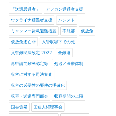
「送還忌避者」
アフガン退避者支援
ウクライナ避難者支援
ハンスト
ミャンマー緊急避難措置
不服審
仮放免
仮放免逃亡罪
入管収容下での死
入管難民法改定-2022
全難連
再申請で難民認定等
処遇／医療体制
収容に対する司法審査
収容の必要性の要件の明確化
収容・送還専門部会
収容期間の上限
国会質疑
国連人権理事会