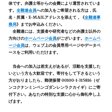
体です。弁護士等からの会費により運営されていま
す。
全難連会員
への加入をご希望される方は，氏
名・所属・E-MAILアドレスを添えて，《
全難連事
務局
》までお申込みください。
全難連には、支援者や研究者などの
弁護士以外
の
方向けの
ホームページ会員
がございます。
ホームペ
ージ会員
は、ウェブ上の会員専用ページやデータベ
ースをご利用いただけます。
当会への加入は差支えがあるが、活動を支援した
いという方も大歓迎です。寄付をして下さるという
方がおりましたら、郵便振替 00100-1-315816（ゼ
ンコクナンミンベンゴダンレンラクカイギ）にご寄
付下さい。あなたの特別な支援に心から御礼申し上
げます。