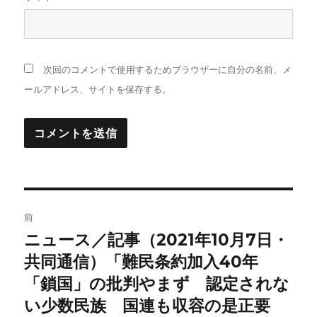
次回のコメントで使用するためブラウザーに自分の名前、メ
ールアドレス、サイトを保存する。
投
前
稿
ニュース／記事（2021年10月7日・
前
の
共同通信）「難民条約加入40年
ナ
投
「鎖国」の批判やまず 認定されな
ビ
稿:
い少数民族 国連も収容の是正要