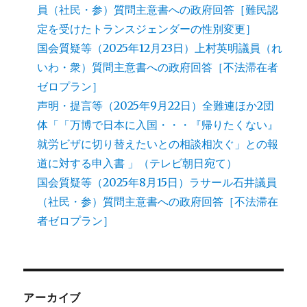
員（社民・参）質問主意書への政府回答［難民認
定を受けたトランスジェンダーの性別変更］
国会質疑等（2025年12月23日）上村英明議員（れ
いわ・衆）質問主意書への政府回答［不法滞在者
ゼロプラン］
声明・提言等（2025年9月22日）全難連ほか2団
体「「万博で日本に入国・・・『帰りたくない』
就労ビザに切り替えたいとの相談相次ぐ」との報
道に対する申入書 」（テレビ朝日宛て）
国会質疑等（2025年8月15日）ラサール石井議員
（社民・参）質問主意書への政府回答［不法滞在
者ゼロプラン］
アーカイブ