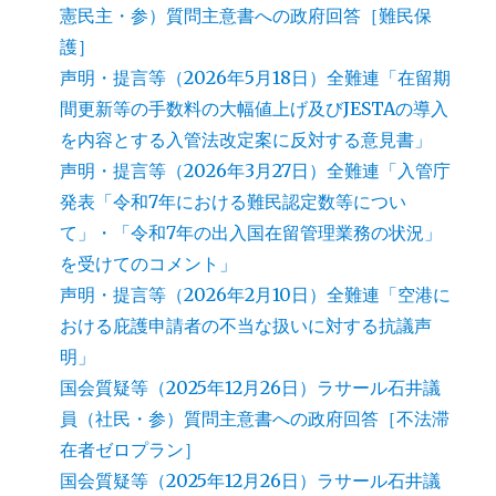
憲民主・参）質問主意書への政府回答［難民保
護］
声明・提言等（2026年5月18日）全難連「在留期
間更新等の手数料の大幅値上げ及びJESTAの導入
を内容とする入管法改定案に反対する意見書」
声明・提言等（2026年3月27日）全難連「入管庁
発表「令和7年における難民認定数等につい
て」・「令和7年の出入国在留管理業務の状況」
を受けてのコメント」
声明・提言等（2026年2月10日）全難連「空港に
おける庇護申請者の不当な扱いに対する抗議声
明」
国会質疑等（2025年12月26日）ラサール石井議
員（社民・参）質問主意書への政府回答［不法滞
在者ゼロプラン］
国会質疑等（2025年12月26日）ラサール石井議