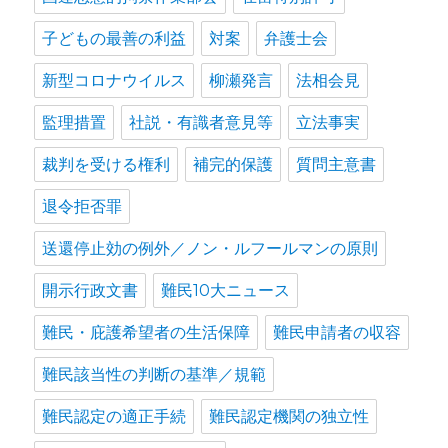
子どもの最善の利益
対案
弁護士会
新型コロナウイルス
柳瀬発言
法相会見
監理措置
社説・有識者意見等
立法事実
裁判を受ける権利
補完的保護
質問主意書
退令拒否罪
送還停止効の例外／ノン・ルフールマンの原則
開示行政文書
難民10大ニュース
難民・庇護希望者の生活保障
難民申請者の収容
難民該当性の判断の基準／規範
難民認定の適正手続
難民認定機関の独立性