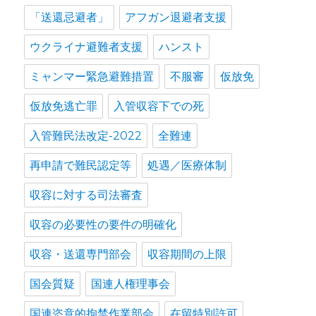
「送還忌避者」
アフガン退避者支援
ウクライナ避難者支援
ハンスト
ミャンマー緊急避難措置
不服審
仮放免
仮放免逃亡罪
入管収容下での死
入管難民法改定-2022
全難連
再申請で難民認定等
処遇／医療体制
収容に対する司法審査
収容の必要性の要件の明確化
収容・送還専門部会
収容期間の上限
国会質疑
国連人権理事会
国連恣意的拘禁作業部会
在留特別許可