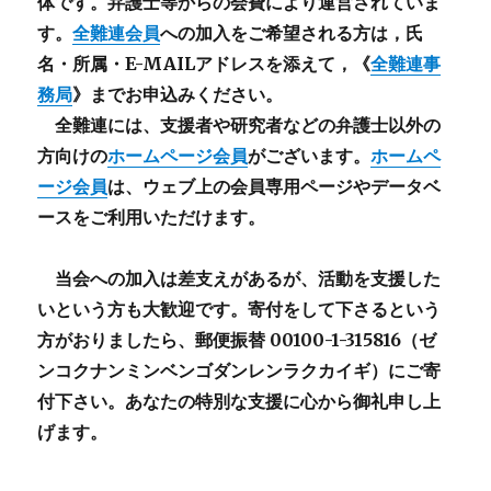
体です。弁護士等からの会費により運営されていま
す。
全難連会員
への加入をご希望される方は，氏
名・所属・E-MAILアドレスを添えて，《
全難連事
務局
》までお申込みください。
全難連には、支援者や研究者などの
弁護士以外
の
方向けの
ホームページ会員
がございます。
ホームペ
ージ会員
は、ウェブ上の会員専用ページやデータベ
ースをご利用いただけます。
当会への加入は差支えがあるが、活動を支援した
いという方も大歓迎です。寄付をして下さるという
方がおりましたら、郵便振替 00100-1-315816（ゼ
ンコクナンミンベンゴダンレンラクカイギ）にご寄
付下さい。あなたの特別な支援に心から御礼申し上
げます。