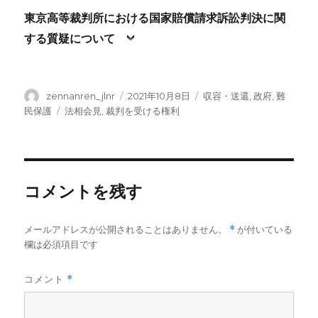
東京高等裁判所における国家賠償請求訴訟判決に関
する質疑について
投
投
カ
zennanren_jlnr
2021年10月8日
収容・送還
,
政府
,
難
稿
稿
テ
タ
民保護
法相会見
,
裁判を受ける権利
者
日:
ゴ
グ
リ
ー
コメントを残す
メールアドレスが公開されることはありません。
*
が付いている
欄は必須項目です
コメント
*