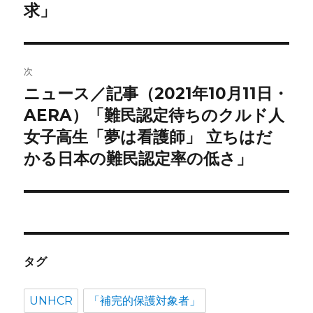
ゲ
求」
ー
シ
次
ョ
ニュース／記事（2021年10月11日・
次
の
AERA）「難民認定待ちのクルド人
ン
投
女子高生「夢は看護師」 立ちはだ
稿:
かる日本の難民認定率の低さ」
タグ
UNHCR
「補完的保護対象者」