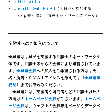
全難連Twitter
Open the Gate for All
（全難連が参加する
「Stop!長期収容」市民ネットワークのページ）
全難連へのご加入について
全難連は，難民を支援する弁護士のネットワーク団
体です。弁護士等からの会費により運営されていま
す。
全難連会員
への加入をご希望される方は，氏
名・所属・E-MAILアドレスを添えて，《
全難連事
務局
》までお申込みください。
全難連には、支援者や研究者などの
弁護士以外
の
方向けの
ホームページ会員
がございます。
ホームペ
ージ会員
は、ウェブ上の会員専用ページやデータベ