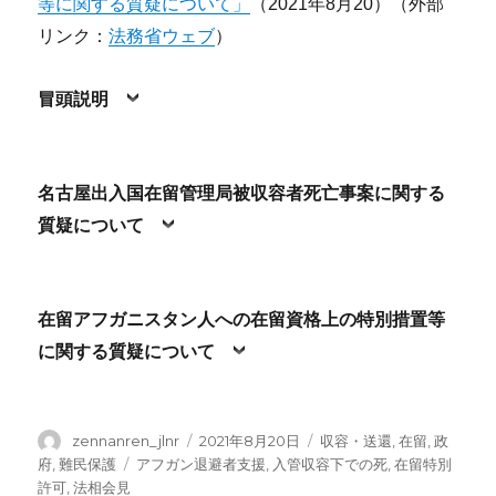
等に関する質疑について」
（2021年8月20）（外部
リンク：
法務省ウェブ
）
冒頭説明
名古屋出入国在留管理局被収容者死亡事案に関する
質疑について
在留アフガニスタン人への在留資格上の特別措置等
に関する質疑について
投
投
カ
zennanren_jlnr
2021年8月20日
収容・送還
,
在留
,
政
稿
稿
テ
タ
府
,
難民保護
アフガン退避者支援
,
入管収容下での死
,
在留特別
者
日:
ゴ
グ
許可
,
法相会見