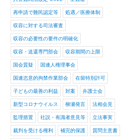
再申請で難民認定等
処遇／医療体制
収容に対する司法審査
収容の必要性の要件の明確化
収容・送還専門部会
収容期間の上限
国会質疑
国連人権理事会
国連恣意的拘禁作業部会
在留特別許可
子どもの最善の利益
対案
弁護士会
新型コロナウイルス
柳瀬発言
法相会見
監理措置
社説・有識者意見等
立法事実
裁判を受ける権利
補完的保護
質問主意書