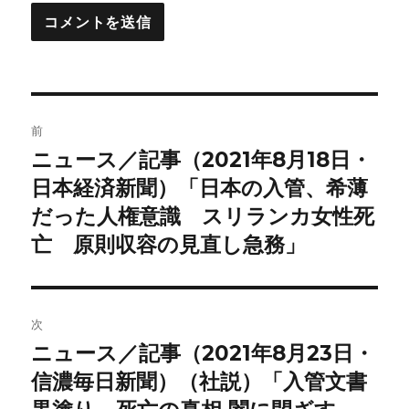
投
前
稿
ニュース／記事（2021年8月18日・
前
の
日本経済新聞）「日本の入管、希薄
ナ
投
だった人権意識 スリランカ女性死
ビ
稿:
亡 原則収容の見直し急務」
ゲ
ー
次
シ
ニュース／記事（2021年8月23日・
次
ョ
の
信濃毎日新聞）（社説）「入管文書
投