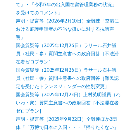
て」・「令和7年の出入国在留管理業務の状況」
を受けてのコメント」
声明・提言等（2026年2月10日）全難連「空港に
おける庇護申請者の不当な扱いに対する抗議声
明」
国会質疑等（2025年12月26日）ラサール石井議
員（社民・参）質問主意書への政府回答［不法滞
在者ゼロプラン］
国会質疑等（2025年12月26日）ラサール石井議
員（社民・参）質問主意書への政府回答［難民認
定を受けたトランスジェンダーの性別変更］
国会質疑等（2025年12月23日）上村英明議員（れ
いわ・衆）質問主意書への政府回答［不法滞在者
ゼロプラン］
声明・提言等（2025年9月22日）全難連ほか2団
体「「万博で日本に入国・・・『帰りたくない』