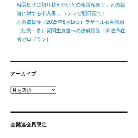
就労ビザに切り替えたいとの相談相次ぐ」との報
道に対する申入書 」（テレビ朝日宛て）
国会質疑等（2025年8月15日）ラサール石井議員
（社民・参）質問主意書への政府回答［不法滞在
者ゼロプラン］
アーカイブ
ア
ー
カ
イ
ブ
全難連会員限定