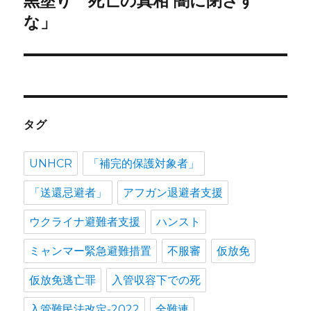
黒塗り 死亡の真相 闇に閉ざす
ン
稿:
な」
タグ
UNHCR
「補完的保護対象者」
「送還忌避者」
アフガン退避者支援
ウクライナ避難者支援
ハンスト
ミャンマー緊急避難措置
不服審
仮放免
仮放免逃亡罪
入管収容下での死
入管難民法改定-2022
全難連