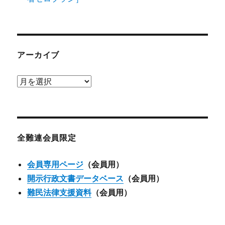
アーカイブ
ア
ー
カ
イ
ブ
全難連会員限定
会員専用ページ
（会員用）
開示行政文書データベース
（会員用）
難民法律支援資料
（会員用）