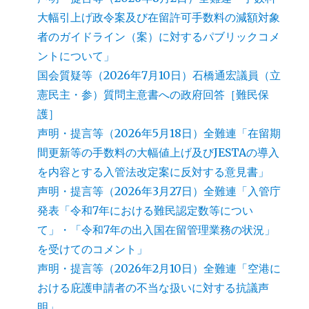
大幅引上げ政令案及び在留許可手数料の減額対象
者のガイドライン（案）に対するパブリックコメ
ントについて」
国会質疑等（2026年7月10日）石橋通宏議員（立
憲民主・参）質問主意書への政府回答［難民保
護］
声明・提言等（2026年5月18日）全難連「在留期
間更新等の手数料の大幅値上げ及びJESTAの導入
を内容とする入管法改定案に反対する意見書」
声明・提言等（2026年3月27日）全難連「入管庁
発表「令和7年における難民認定数等につい
て」・「令和7年の出入国在留管理業務の状況」
を受けてのコメント」
声明・提言等（2026年2月10日）全難連「空港に
おける庇護申請者の不当な扱いに対する抗議声
明」