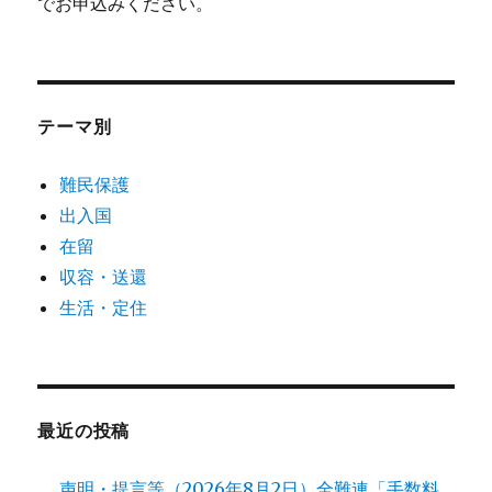
でお申込みください。
テーマ別
難民保護
出入国
在留
収容・送還
生活・定住
最近の投稿
声明・提言等（2026年8月2日）全難連「手数料