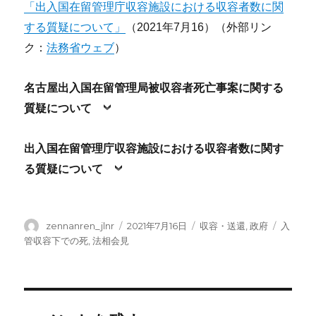
「出入国在留管理庁収容施設における収容者数に関
する質疑について」
（2021年7月16）（外部リン
ク：
法務省ウェブ
）
名古屋出入国在留管理局被収容者死亡事案に関する
質疑について
出入国在留管理庁収容施設における収容者数に関す
る質疑について
投
投
カ
タ
zennanren_jlnr
2021年7月16日
収容・送還
,
政府
入
稿
稿
テ
グ
管収容下での死
,
法相会見
者
日:
ゴ
リ
ー