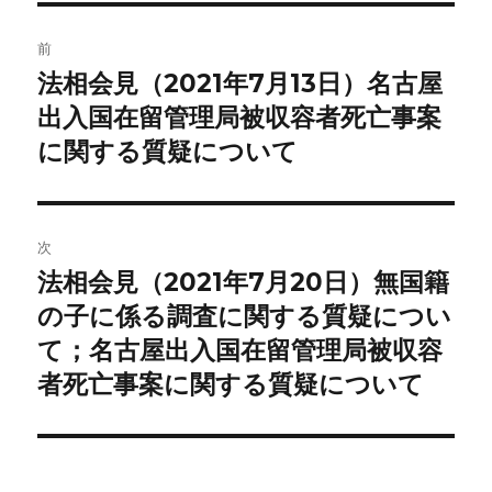
投
前
稿
法相会見（2021年7月13日）名古屋
前
の
出入国在留管理局被収容者死亡事案
ナ
投
に関する質疑について
ビ
稿:
ゲ
次
ー
法相会見（2021年7月20日）無国籍
次
シ
の
の子に係る調査に関する質疑につい
投
ョ
て；名古屋出入国在留管理局被収容
稿:
者死亡事案に関する質疑について
ン