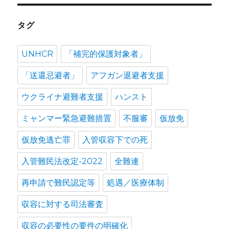
タグ
UNHCR
「補完的保護対象者」
「送還忌避者」
アフガン退避者支援
ウクライナ避難者支援
ハンスト
ミャンマー緊急避難措置
不服審
仮放免
仮放免逃亡罪
入管収容下での死
入管難民法改定-2022
全難連
再申請で難民認定等
処遇／医療体制
収容に対する司法審査
収容の必要性の要件の明確化