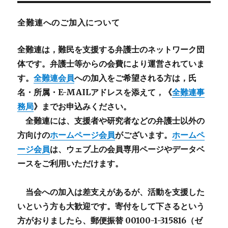
全難連へのご加入について
全難連は，難民を支援する弁護士のネットワーク団
体です。弁護士等からの会費により運営されていま
す。
全難連会員
への加入をご希望される方は，氏
名・所属・E-MAILアドレスを添えて，《
全難連事
務局
》までお申込みください。
全難連には、支援者や研究者などの
弁護士以外
の
方向けの
ホームページ会員
がございます。
ホームペ
ージ会員
は、ウェブ上の会員専用ページやデータベ
ースをご利用いただけます。
当会への加入は差支えがあるが、活動を支援した
いという方も大歓迎です。寄付をして下さるという
方がおりましたら、郵便振替 00100-1-315816（ゼ