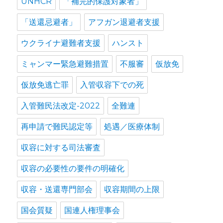
UNHCR
「補完的保護対象者」
「送還忌避者」
アフガン退避者支援
ウクライナ避難者支援
ハンスト
ミャンマー緊急避難措置
不服審
仮放免
仮放免逃亡罪
入管収容下での死
入管難民法改定-2022
全難連
再申請で難民認定等
処遇／医療体制
収容に対する司法審査
収容の必要性の要件の明確化
収容・送還専門部会
収容期間の上限
国会質疑
国連人権理事会