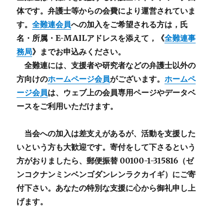
体です。弁護士等からの会費により運営されていま
す。
全難連会員
への加入をご希望される方は，氏
名・所属・E-MAILアドレスを添えて，《
全難連事
務局
》までお申込みください。
全難連には、支援者や研究者などの
弁護士以外
の
方向けの
ホームページ会員
がございます。
ホームペ
ージ会員
は、ウェブ上の会員専用ページやデータベ
ースをご利用いただけます。
当会への加入は差支えがあるが、活動を支援した
いという方も大歓迎です。寄付をして下さるという
方がおりましたら、郵便振替 00100-1-315816（ゼ
ンコクナンミンベンゴダンレンラクカイギ）にご寄
付下さい。あなたの特別な支援に心から御礼申し上
げます。