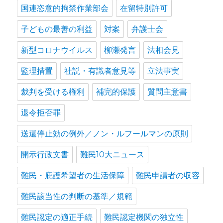
国連恣意的拘禁作業部会
在留特別許可
子どもの最善の利益
対案
弁護士会
新型コロナウイルス
柳瀬発言
法相会見
監理措置
社説・有識者意見等
立法事実
裁判を受ける権利
補完的保護
質問主意書
退令拒否罪
送還停止効の例外／ノン・ルフールマンの原則
開示行政文書
難民10大ニュース
難民・庇護希望者の生活保障
難民申請者の収容
難民該当性の判断の基準／規範
難民認定の適正手続
難民認定機関の独立性