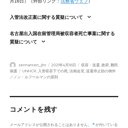
月16日）（外部リンク：
法務省ウェブ
）
入管法改正案に関する質疑について
名古屋出入国在留管理局被収容者死亡事案に関する
質疑について
投
投
カ
zennanren_jlnr
2021年4月16日
収容・送還
,
政府
,
難民
稿
稿
テ
タ
保護
UNHCR
,
入管収容下での死
,
法相会見
,
送還停止効の例外
者
日:
ゴ
グ
／ノン・ルフールマンの原則
リ
ー
コメントを残す
メールアドレスが公開されることはありません。
*
が付いている