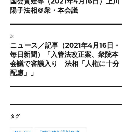
国会質疑等（2021年4月16日）上川
前
の
陽子法相＠衆・本会議
ナ
投
ビ
稿:
ゲ
次
ニュース／記事（2021年4月16日・
次
ー
の
毎日新聞）「入管法改正案、衆院本
シ
投
会議で審議入り 法相「人権に十分
稿:
ョ
配慮」」
ン
タグ