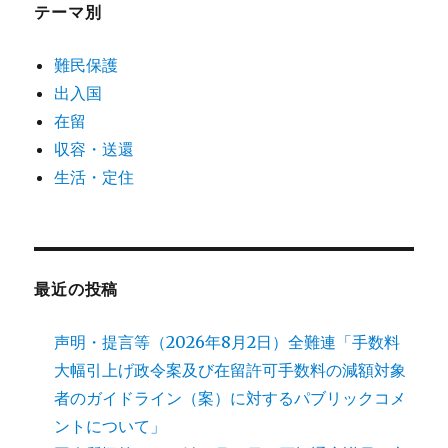
テーマ別
難民保護
出入国
在留
収容・送還
生活・定住
最近の投稿
声明・提言等（2026年8月2日）全難連「手数料
大幅引上げ政令案及び在留許可手数料の減額対象
者のガイドライン（案）に対するパブリックコメ
ントについて」