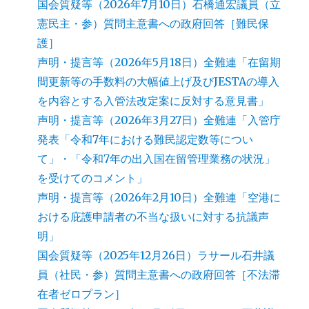
国会質疑等（2026年7月10日）石橋通宏議員（立
憲民主・参）質問主意書への政府回答［難民保
護］
声明・提言等（2026年5月18日）全難連「在留期
間更新等の手数料の大幅値上げ及びJESTAの導入
を内容とする入管法改定案に反対する意見書」
声明・提言等（2026年3月27日）全難連「入管庁
発表「令和7年における難民認定数等につい
て」・「令和7年の出入国在留管理業務の状況」
を受けてのコメント」
声明・提言等（2026年2月10日）全難連「空港に
おける庇護申請者の不当な扱いに対する抗議声
明」
国会質疑等（2025年12月26日）ラサール石井議
員（社民・参）質問主意書への政府回答［不法滞
在者ゼロプラン］