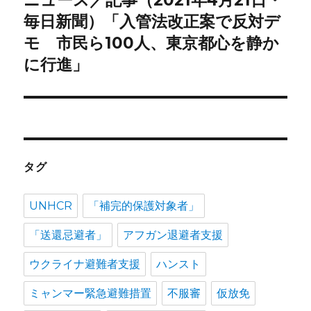
ニュース／記事（2021年4月21日・
シ
の
毎日新聞）「入管法改正案で反対デ
投
ョ
モ 市民ら100人、東京都心を静か
稿:
に行進」
ン
タグ
UNHCR
「補完的保護対象者」
「送還忌避者」
アフガン退避者支援
ウクライナ避難者支援
ハンスト
ミャンマー緊急避難措置
不服審
仮放免