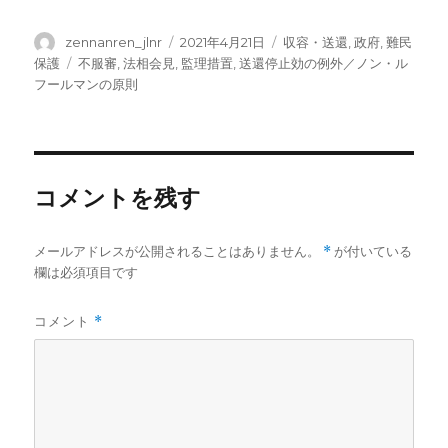
投
投
カ
zennanren_jlnr
2021年4月21日
収容・送還
,
政府
,
難民
稿
稿
テ
タ
保護
不服審
,
法相会見
,
監理措置
,
送還停止効の例外／ノン・ル
者
日:
ゴ
グ
フールマンの原則
リ
ー
コメントを残す
メールアドレスが公開されることはありません。
*
が付いている
欄は必須項目です
コメント
*