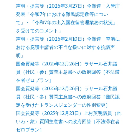
声明・提言等（2026年3月27日）全難連「入管庁
発表「令和7年における難民認定数等につい
て」・「令和7年の出入国在留管理業務の状況」
を受けてのコメント」
声明・提言等（2026年2月10日）全難連「空港に
おける庇護申請者の不当な扱いに対する抗議声
明」
国会質疑等（2025年12月26日）ラサール石井議
員（社民・参）質問主意書への政府回答［不法滞
在者ゼロプラン］
国会質疑等（2025年12月26日）ラサール石井議
員（社民・参）質問主意書への政府回答［難民認
定を受けたトランスジェンダーの性別変更］
国会質疑等（2025年12月23日）上村英明議員（れ
いわ・衆）質問主意書への政府回答［不法滞在者
ゼロプラン］