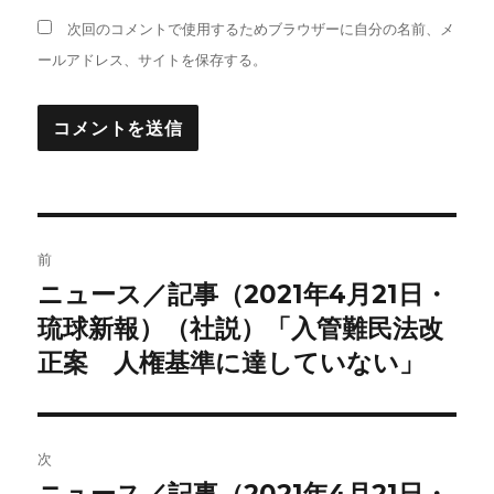
次回のコメントで使用するためブラウザーに自分の名前、メ
ールアドレス、サイトを保存する。
投
前
稿
ニュース／記事（2021年4月21日・
前
の
琉球新報）（社説）「入管難民法改
ナ
投
正案 人権基準に達していない」
ビ
稿:
ゲ
次
ー
次