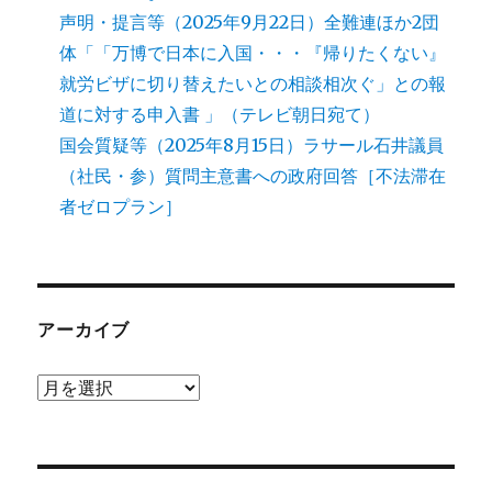
声明・提言等（2025年9月22日）全難連ほか2団
体「「万博で日本に入国・・・『帰りたくない』
就労ビザに切り替えたいとの相談相次ぐ」との報
道に対する申入書 」（テレビ朝日宛て）
国会質疑等（2025年8月15日）ラサール石井議員
（社民・参）質問主意書への政府回答［不法滞在
者ゼロプラン］
アーカイブ
ア
ー
カ
イ