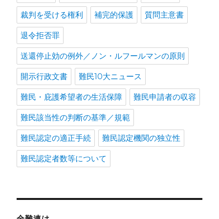
裁判を受ける権利
補完的保護
質問主意書
退令拒否罪
送還停止効の例外／ノン・ルフールマンの原則
開示行政文書
難民10大ニュース
難民・庇護希望者の生活保障
難民申請者の収容
難民該当性の判断の基準／規範
難民認定の適正手続
難民認定機関の独立性
難民認定者数等について
全難連は