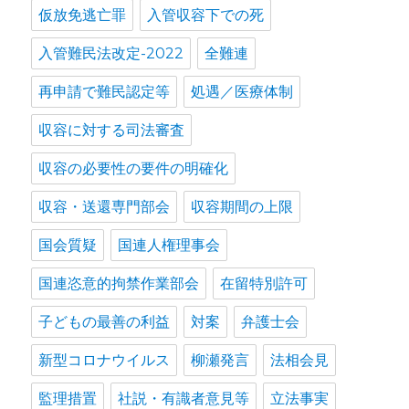
仮放免逃亡罪
入管収容下での死
入管難民法改定-2022
全難連
再申請で難民認定等
処遇／医療体制
収容に対する司法審査
収容の必要性の要件の明確化
収容・送還専門部会
収容期間の上限
国会質疑
国連人権理事会
国連恣意的拘禁作業部会
在留特別許可
子どもの最善の利益
対案
弁護士会
新型コロナウイルス
柳瀬発言
法相会見
監理措置
社説・有識者意見等
立法事実