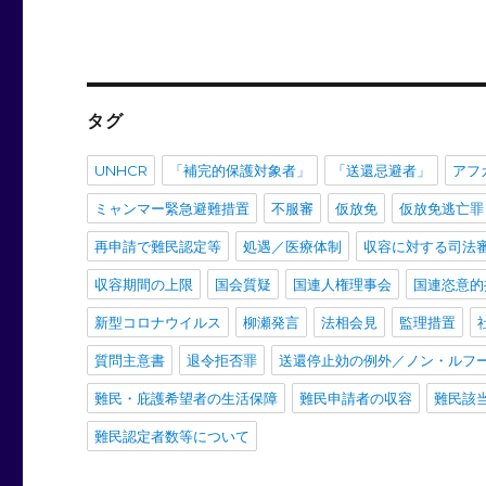
タグ
UNHCR
「補完的保護対象者」
「送還忌避者」
アフ
ミャンマー緊急避難措置
不服審
仮放免
仮放免逃亡罪
再申請で難民認定等
処遇／医療体制
収容に対する司法
収容期間の上限
国会質疑
国連人権理事会
国連恣意的
新型コロナウイルス
柳瀬発言
法相会見
監理措置
質問主意書
退令拒否罪
送還停止効の例外／ノン・ルフ
難民・庇護希望者の生活保障
難民申請者の収容
難民該
難民認定者数等について