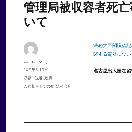
管理局被収容者死亡
いて
法務大臣閣議後記
関する質疑につい
投
zennanren_jlnr
稿
投
2021年6月8日
名古屋出入国在
者
稿
カ
収容・送還
,
政府
日:
テ
タ
入管収容下での死
,
法相会見
ゴ
グ
リ
ー