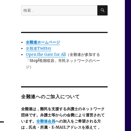
検
検
索
索:
全難連ホームページ
全難連Twitter
Open the Gate for All
（全難連が参加する
「Stop!長期収容」市民ネットワークのペー
ジ）
全難連へのご加入について
全難連は，難民を支援する弁護士のネットワーク
団体です。弁護士等からの会費により運営されて
います。
全難連会員
への加入をご希望される方
は，氏名・所属・E-MAILアドレスを添えて，