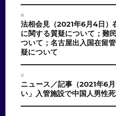
投
前
稿
法相会見（2021年6月4日
前
の
ナ
に関する質疑について；難
投
ついて；名古屋出入国在留管
ビ
稿:
疑について
ゲ
ー
シ
次
ニュース／記事（2021年6
次
ョ
の
い」入管施設で中国人男性死
ン
投
稿: