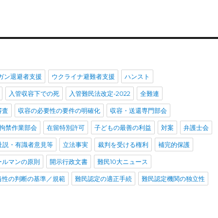
ガン退避者支援
ウクライナ避難者支援
ハンスト
入管収容下での死
入管難民法改定-2022
全難連
審査
収容の必要性の要件の明確化
収容・送還専門部会
拘禁作業部会
在留特別許可
子どもの最善の利益
対案
弁護士会
社説・有識者意見等
立法事実
裁判を受ける権利
補完的保護
ールマンの原則
開示行政文書
難民10大ニュース
当性の判断の基準／規範
難民認定の適正手続
難民認定機関の独立性