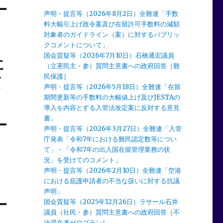
声明・提言等（2026年8月2日）全難連「手数
料大幅引上げ政令案及び在留許可手数料の減額
対象者のガイドライン（案）に対するパブリッ
クコメントについて」
国会質疑等（2026年7月10日）石橋通宏議員
に
（立憲民主・参）質問主意書への政府回答［難
民保護］
質
声明・提言等（2026年5月18日）全難連「在留
期間更新等の手数料の大幅値上げ及びJESTAの
導入を内容とする入管法改定案に反対する意見
書」
声明・提言等（2026年3月27日）全難連「入管
庁発表「令和7年における難民認定数等につい
て」・「令和7年の出入国在留管理業務の状
況」を受けてのコメント」
声明・提言等（2026年2月10日）全難連「空港
における庇護申請者の不当な扱いに対する抗議
声明」
国会質疑等（2025年12月26日）ラサール石井
議員（社民・参）質問主意書への政府回答［不
法滞在者ゼロプラン］