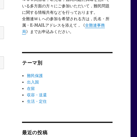
いる多方面の方々にご参加いただいて，難民問題
に関する情報共有などを行っております。
全難連ＭＬへの参加を希望される方は，氏名・所
属・E-MAILアドレスを添えて，《
全難連事務
局
》までお申込みください。
テーマ別
難民保護
出入国
在留
収容・送還
生活・定住
最近の投稿