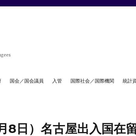
ugees
府
国会／国会議員
入管
国際社会／国際機関
統計
6月8日）名古屋出入国在