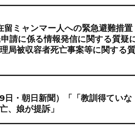
）在留ミャンマー人への緊急避難措置
民申請に係る情報発信に関する質疑
理局被収容者死亡事案等に関する
月9日・朝日新聞）「「教訓得ていな
亡、娘が提訴」