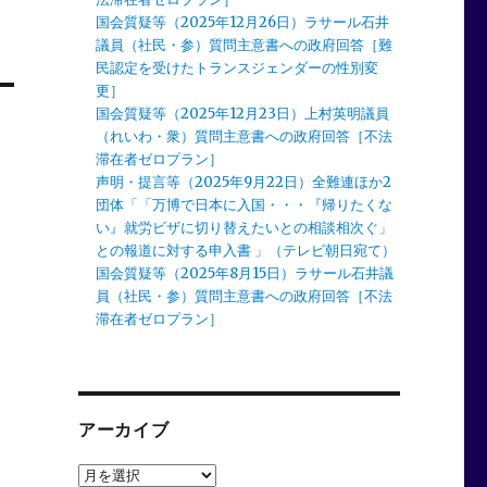
国会質疑等（2025年12月26日）ラサール石井
議員（社民・参）質問主意書への政府回答［難
民認定を受けたトランスジェンダーの性別変
更］
国会質疑等（2025年12月23日）上村英明議員
（れいわ・衆）質問主意書への政府回答［不法
滞在者ゼロプラン］
声明・提言等（2025年9月22日）全難連ほか2
団体「「万博で日本に入国・・・『帰りたくな
い』就労ビザに切り替えたいとの相談相次ぐ」
との報道に対する申入書 」（テレビ朝日宛て）
国会質疑等（2025年8月15日）ラサール石井議
員（社民・参）質問主意書への政府回答［不法
滞在者ゼロプラン］
アーカイブ
ア