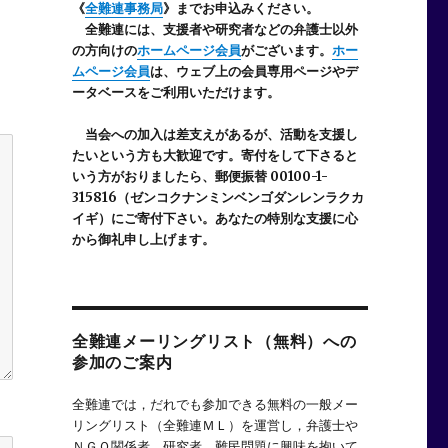
《
全難連事務局
》までお申込みください。
全難連には、支援者や研究者などの
弁護士以外
の方向けの
ホームページ会員
がございます。
ホー
ムページ会員
は、ウェブ上の会員専用ページやデ
ータベースをご利用いただけます。
当会への加入は差支えがあるが、活動を支援し
たいという方も大歓迎です。寄付をして下さると
いう方がおりましたら、郵便振替 00100-1-
315816（ゼンコクナンミンベンゴダンレンラクカ
イギ）にご寄付下さい。あなたの特別な支援に心
から御礼申し上げます。
全難連メーリングリスト（無料）への
参加のご案内
全難連では，だれでも参加できる無料の一般メー
リングリスト（全難連ＭＬ）を運営し，弁護士や
ＮＧＯ関係者，研究者，難民問題に興味を抱いて